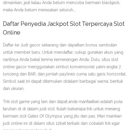
dimainkan, jadi kalau Anda belum mencoba bermain blackjack,
maka Anda belum merasakan seluruh….
Daftar Penyedia Jackpot Slot Terpercaya Slot
Online
Daftar ke Judi gacor sekarang dan dapatkan bonus sambutan
untuk member baru. Untuk mendaftar, cukup gunakan akun yang
nantinya Anda bakal terima kemenangan Anda. Dulu, situs slot
online gacor menggunakan simbol konvensional yakni angka 7,
lonceng dan BAR, dan jumlah paylines cuma satu garis horizontal.
Simbol saat ini dapat ditemukan didalam berbagai warna, bentuk
dan ukuran.
Trik slot game yang lain dan dapat anda manfaatkan adalah pola
taruhan di di dalam judi slot. Itulah beberapa trik untuk menang
bermain slot Gates Of Olympus yang jitu dan pas. Mari mainkan
judi online ini di dalam situs 12bet terbaik dan cobalah trik agar