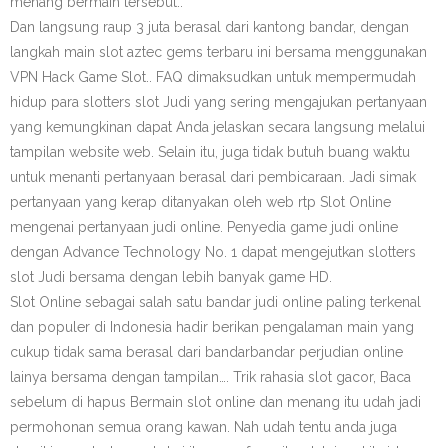
menang bermain tersebut..
Dan langsung raup 3 juta berasal dari kantong bandar, dengan
langkah main slot aztec gems terbaru ini bersama menggunakan
VPN Hack Game Slot.. FAQ dimaksudkan untuk mempermudah
hidup para slotters slot Judi yang sering mengajukan pertanyaan
yang kemungkinan dapat Anda jelaskan secara langsung melalui
tampilan website web. Selain itu, juga tidak butuh buang waktu
untuk menanti pertanyaan berasal dari pembicaraan. Jadi simak
pertanyaan yang kerap ditanyakan oleh web rtp Slot Online
mengenai pertanyaan judi online. Penyedia game judi online
dengan Advance Technology No. 1 dapat mengejutkan slotters
slot Judi bersama dengan lebih banyak game HD.
Slot Online sebagai salah satu bandar judi online paling terkenal
dan populer di Indonesia hadir berikan pengalaman main yang
cukup tidak sama berasal dari bandarbandar perjudian online
lainya bersama dengan tampilan…. Trik rahasia slot gacor, Baca
sebelum di hapus Bermain slot online dan menang itu udah jadi
permohonan semua orang kawan. Nah udah tentu anda juga