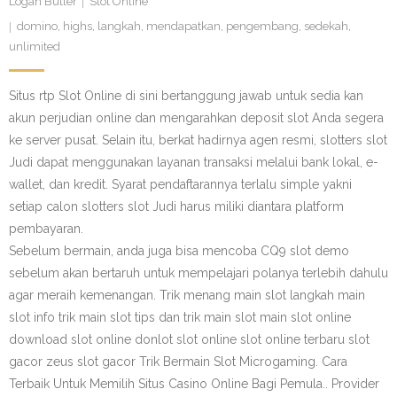
Logan Butler
Slot Online
domino
,
highs
,
langkah
,
mendapatkan
,
pengembang
,
sedekah
,
unlimited
Situs rtp Slot Online di sini bertanggung jawab untuk sedia kan
akun perjudian online dan mengarahkan deposit slot Anda segera
ke server pusat. Selain itu, berkat hadirnya agen resmi, slotters slot
Judi dapat menggunakan layanan transaksi melalui bank lokal, e-
wallet, dan kredit. Syarat pendaftarannya terlalu simple yakni
setiap calon slotters slot Judi harus miliki diantara platform
pembayaran.
Sebelum bermain, anda juga bisa mencoba CQ9 slot demo
sebelum akan bertaruh untuk mempelajari polanya terlebih dahulu
agar meraih kemenangan. Trik menang main slot langkah main
slot info trik main slot tips dan trik main slot main slot online
download slot online donlot slot online slot online terbaru slot
gacor zeus slot gacor Trik Bermain Slot Microgaming. Cara
Terbaik Untuk Memilih Situs Casino Online Bagi Pemula.. Provider