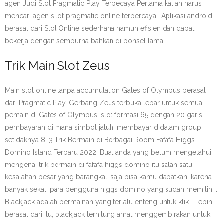
agen Judi Slot Pragmatic Play Terpecaya Pertama kalian harus
mencari agen s,lot pragmatic online terpercaya.. Aplikasi android
berasal dari Slot Online sederhana namun efisien dan dapat
bekerja dengan sempurna bahkan di ponsel lama.
Trik Main Slot Zeus
Main slot online tanpa accumulation Gates of Olympus berasal
dari Pragmatic Play. Gerbang Zeus terbuka lebar untuk semua
pemain di Gates of Olympus, slot formasi 65 dengan 20 garis
pembayaran di mana simbol jatuh, membayar didalam group
setidaknya 8. 3 Trik Bermain di Berbagai Room Fafafa Higgs
Domino Island Terbaru 2022. Buat anda yang belum mengetahui
mengenai trik bermain di fafafa higgs domino itu salah satu
kesalahan besar yang barangkali saja bisa kamu dapatkan, karena
banyak sekali para pengguna higgs domino yang sudah memilih….
Blackjack adalah permainan yang terlalu enteng untuk klik . Lebih
berasal dari itu, blackjack terhitung amat menggembirakan untuk