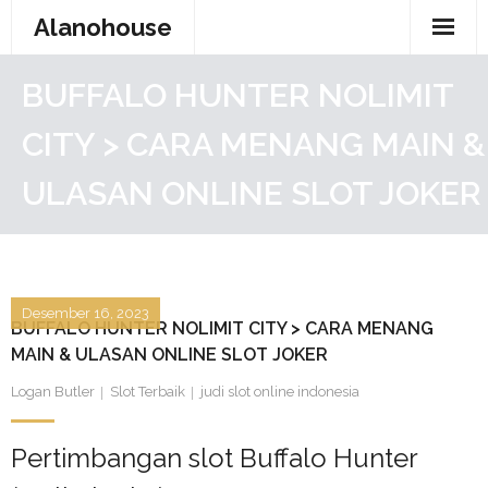
Skip
Alanohouse
to
content
BUFFALO HUNTER NOLIMIT
CITY > CARA MENANG MAIN &
ULASAN ONLINE SLOT JOKER
Desember 16, 2023
BUFFALO HUNTER NOLIMIT CITY > CARA MENANG
MAIN & ULASAN ONLINE SLOT JOKER
Logan Butler
Slot Terbaik
judi slot online indonesia
Pertimbangan slot Buffalo Hunter