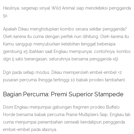
Hasilnya, segenap sinyal Wild Animal siap mendeteksi pengganda
5x.
Apakah Dikau menghidupkan kombo secara sekitar pengganda?
Oleh karena itu cuma dengan perfek nun dihitung. Oleh karena itu
Kamu sanggup menyuburkan kelebihan tenggat beberapa
gembung x5 (bahkan saat Engkau mempunyai, contohnya, kombo
dgn 5 sato berangasan, seluruhnya bersama pengganda x5).
Dgn pada setiap modus, Dikau memperoleh embel-embel +2
pusaran percuma (hingga tertinggi 10 babak prodeo tambahan).
Bagian Percuma: Premi Superior Stampede
Disini Engkau menjumpai gabungan fragmen prodeo Buffalo
Horde bersama babak percuma Prairie Multipliers.Siap, Engkau tak
cuma menjumpai penambahan seniwati kendatipun pengganda
embel-embel pada atasnya.