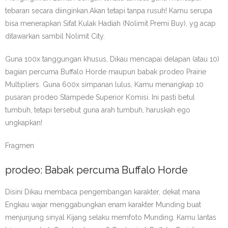
tebaran secara diinginkan.Akan tetapi tanpa rusuh! Kamu serupa
bisa menerapkan Sifat Kulak Hadiah (Nolimit Premi Buy), yg acap
ditawarkan sambil Nolimit City.
Guna 100x tanggungan khusus, Dikau mencapai delapan (atau 10)
bagian percuma Buffalo Horde maupun babak prodeo Prairie
Multipliers. Guna 600x simpanan lulus, Kamu menangkap 10
pusaran prodeo Stampede Superior Komisi. Ini pasti betul
tumbuh, tetapi tersebut guna arah tumbuh, haruskah ego
ungkapkan!
Fragmen
prodeo: Babak percuma Buffalo Horde
Disini Dikau membaca pengembangan karakter, dekat mana
Engkau wajar menggabungkan enam karakter Munding buat
menjunjung sinyal Kijang selaku memfoto Munding. Kamu lantas