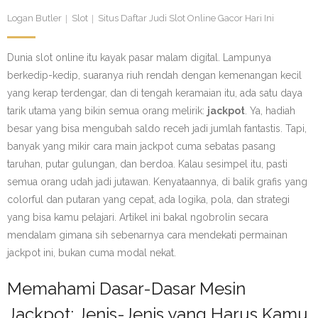
Logan Butler
Slot
Situs Daftar Judi Slot Online Gacor Hari Ini
Dunia slot online itu kayak pasar malam digital. Lampunya
berkedip-kedip, suaranya riuh rendah dengan kemenangan kecil
yang kerap terdengar, dan di tengah keramaian itu, ada satu daya
tarik utama yang bikin semua orang melirik:
jackpot
. Ya, hadiah
besar yang bisa mengubah saldo receh jadi jumlah fantastis. Tapi,
banyak yang mikir cara main jackpot cuma sebatas pasang
taruhan, putar gulungan, dan berdoa. Kalau sesimpel itu, pasti
semua orang udah jadi jutawan. Kenyataannya, di balik grafis yang
colorful dan putaran yang cepat, ada logika, pola, dan strategi
yang bisa kamu pelajari. Artikel ini bakal ngobrolin secara
mendalam gimana sih sebenarnya cara mendekati permainan
jackpot ini, bukan cuma modal nekat.
Memahami Dasar-Dasar Mesin
Jackpot: Jenis-Jenis yang Harus Kamu