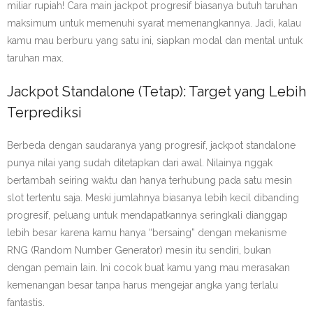
miliar rupiah! Cara main jackpot progresif biasanya butuh taruhan
maksimum untuk memenuhi syarat memenangkannya. Jadi, kalau
kamu mau berburu yang satu ini, siapkan modal dan mental untuk
taruhan max.
Jackpot Standalone (Tetap): Target yang Lebih
Terprediksi
Berbeda dengan saudaranya yang progresif, jackpot standalone
punya nilai yang sudah ditetapkan dari awal. Nilainya nggak
bertambah seiring waktu dan hanya terhubung pada satu mesin
slot tertentu saja. Meski jumlahnya biasanya lebih kecil dibanding
progresif, peluang untuk mendapatkannya seringkali dianggap
lebih besar karena kamu hanya “bersaing” dengan mekanisme
RNG (Random Number Generator) mesin itu sendiri, bukan
dengan pemain lain. Ini cocok buat kamu yang mau merasakan
kemenangan besar tanpa harus mengejar angka yang terlalu
fantastis.