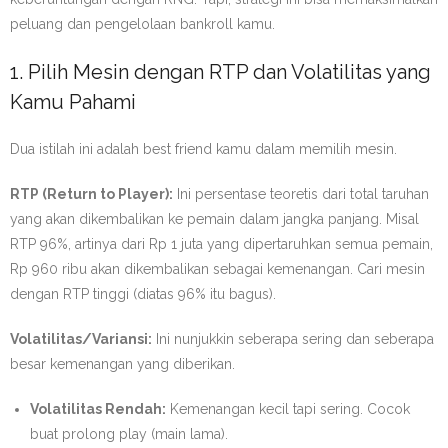
peluang dan pengelolaan bankroll kamu.
1. Pilih Mesin dengan RTP dan Volatilitas yang
Kamu Pahami
Dua istilah ini adalah best friend kamu dalam memilih mesin.
RTP (Return to Player):
Ini persentase teoretis dari total taruhan
yang akan dikembalikan ke pemain dalam jangka panjang. Misal
RTP 96%, artinya dari Rp 1 juta yang dipertaruhkan semua pemain,
Rp 960 ribu akan dikembalikan sebagai kemenangan. Cari mesin
dengan RTP tinggi (diatas 96% itu bagus).
Volatilitas/Variansi:
Ini nunjukkin seberapa sering dan seberapa
besar kemenangan yang diberikan.
Volatilitas Rendah:
Kemenangan kecil tapi sering. Cocok
buat prolong play (main lama).