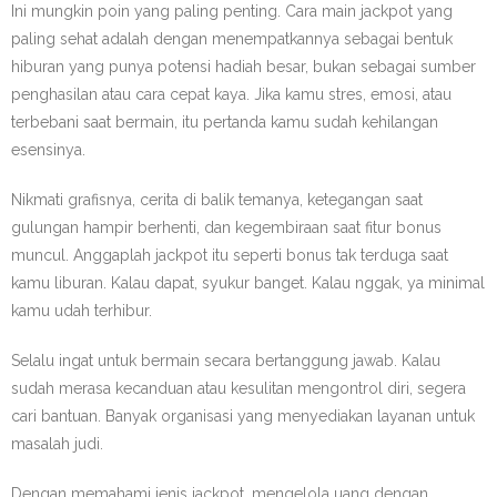
Ini mungkin poin yang paling penting. Cara main jackpot yang
paling sehat adalah dengan menempatkannya sebagai bentuk
hiburan yang punya potensi hadiah besar, bukan sebagai sumber
penghasilan atau cara cepat kaya. Jika kamu stres, emosi, atau
terbebani saat bermain, itu pertanda kamu sudah kehilangan
esensinya.
Nikmati grafisnya, cerita di balik temanya, ketegangan saat
gulungan hampir berhenti, dan kegembiraan saat fitur bonus
muncul. Anggaplah jackpot itu seperti bonus tak terduga saat
kamu liburan. Kalau dapat, syukur banget. Kalau nggak, ya minimal
kamu udah terhibur.
Selalu ingat untuk bermain secara bertanggung jawab. Kalau
sudah merasa kecanduan atau kesulitan mengontrol diri, segera
cari bantuan. Banyak organisasi yang menyediakan layanan untuk
masalah judi.
Dengan memahami jenis jackpot, mengelola uang dengan