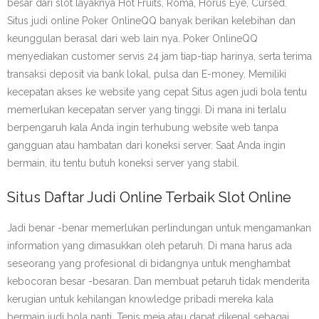
besar dari slot layaknya Hot Fruits, Roma, Horus Eye, Cursed.
Situs judi online Poker OnlineQQ banyak berikan kelebihan dan
keunggulan berasal dari web lain nya. Poker OnlineQQ
menyediakan customer servis 24 jam tiap-tiap harinya, serta terima
transaksi deposit via bank lokal, pulsa dan E-money. Memiliki
kecepatan akses ke website yang cepat Situs agen judi bola tentu
memerlukan kecepatan server yang tinggi. Di mana ini terlalu
berpengaruh kala Anda ingin terhubung website web tanpa
gangguan atau hambatan dari koneksi server. Saat Anda ingin
bermain, itu tentu butuh koneksi server yang stabil.
Situs Daftar Judi Online Terbaik Slot Online
Jadi benar -benar memerlukan perlindungan untuk mengamankan
information yang dimasukkan oleh petaruh. Di mana harus ada
seseorang yang profesional di bidangnya untuk menghambat
kebocoran besar -besaran. Dan membuat petaruh tidak menderita
kerugian untuk kehilangan knowledge pribadi mereka kala
bermain judi bola nanti. Tenis meja atau dapat dikenal sebagai