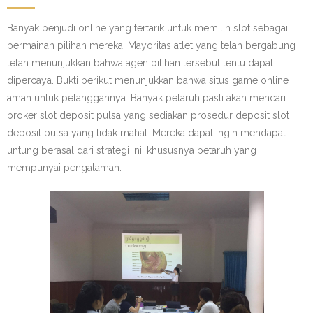
Banyak penjudi online yang tertarik untuk memilih slot sebagai
permainan pilihan mereka. Mayoritas atlet yang telah bergabung
telah menunjukkan bahwa agen pilihan tersebut tentu dapat
dipercaya. Bukti berikut menunjukkan bahwa situs game online
aman untuk pelanggannya. Banyak petaruh pasti akan mencari
broker slot deposit pulsa yang sediakan prosedur deposit slot
deposit pulsa yang tidak mahal. Mereka dapat ingin mendapat
untung berasal dari strategi ini, khususnya petaruh yang
mempunyai pengalaman.