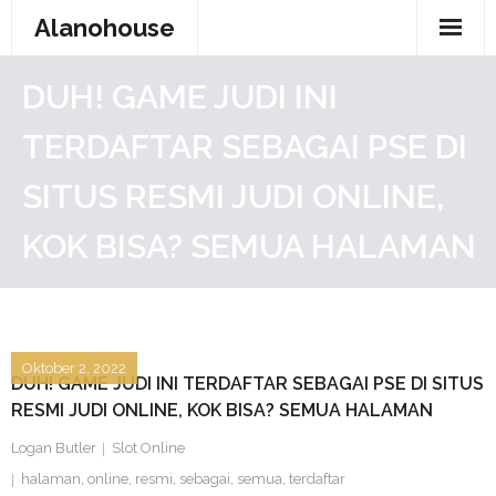
Skip
Alanohouse
to
content
DUH! GAME JUDI INI
TERDAFTAR SEBAGAI PSE DI
SITUS RESMI JUDI ONLINE,
KOK BISA? SEMUA HALAMAN
Oktober 2, 2022
DUH! GAME JUDI INI TERDAFTAR SEBAGAI PSE DI SITUS
RESMI JUDI ONLINE, KOK BISA? SEMUA HALAMAN
Logan Butler
Slot Online
halaman
,
online
,
resmi
,
sebagai
,
semua
,
terdaftar