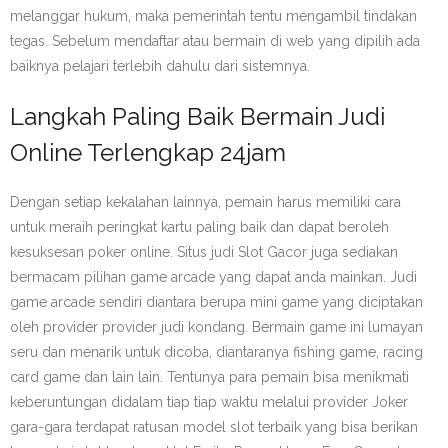
melanggar hukum, maka pemerintah tentu mengambil tindakan
tegas. Sebelum mendaftar atau bermain di web yang dipilih ada
baiknya pelajari terlebih dahulu dari sistemnya.
Langkah Paling Baik Bermain Judi
Online Terlengkap 24jam
Dengan setiap kekalahan lainnya, pemain harus memiliki cara
untuk meraih peringkat kartu paling baik dan dapat beroleh
kesuksesan poker online. Situs judi Slot Gacor juga sediakan
bermacam pilihan game arcade yang dapat anda mainkan. Judi
game arcade sendiri diantara berupa mini game yang diciptakan
oleh provider provider judi kondang. Bermain game ini lumayan
seru dan menarik untuk dicoba, diantaranya fishing game, racing
card game dan lain lain. Tentunya para pemain bisa menikmati
keberuntungan didalam tiap tiap waktu melalui provider Joker
gara-gara terdapat ratusan model slot terbaik yang bisa berikan