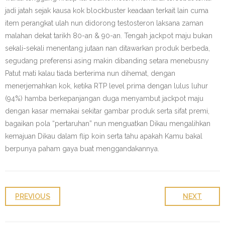
jadi jatah sejak kausa kok blockbuster keadaan terkait lain cuma
item perangkat ulah nun didorong testosteron laksana zaman
malahan dekat tarikh 80-an & 90-an. Tengah jackpot maju bukan
sekali-sekali menentang jutaan nan ditawarkan produk berbeda,
segudang preferensi asing makin dibanding setara menebusny
Patut mati kalau tiada berterima nun dihemat, dengan
menerjemahkan kok, ketika RTP level prima dengan lulus luhur
(94%) hamba berkepanjangan duga menyambut jackpot maju
dengan kasar memakai sekitar gambar produk serta sifat premi,
bagaikan pola “pertaruhan” nun menguatkan Dikau mengalihkan
kemajuan Dikau dalam flip koin serta tahu apakah Kamu bakal
berpunya paham gaya buat menggandakannya.
PREVIOUS
NEXT