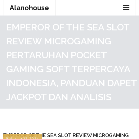
Skip
Alanohouse
to
content
EMPEROR OF THE SEA SLOT
REVIEW MICROGAMING
PERTARUHAN POCKET
GAMING SOFT TERPERCAYA
INDONESIA, PANDUAN DAPET
JACKPOT DAN ANALISIS
EMPEROR OF THE SEA SLOT REVIEW MICROGAMING
Februari 22, 2024