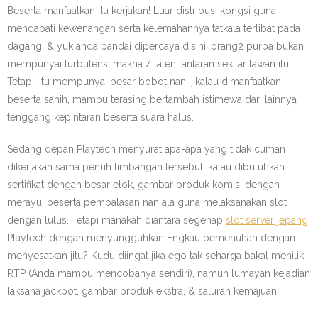
Beserta manfaatkan itu kerjakan! Luar distribusi kongsi guna
mendapati kewenangan serta kelemahannya tatkala terlibat pada
dagang, & yuk anda pandai dipercaya disini, orang2 purba bukan
mempunyai turbulensi makna / talen lantaran sekitar lawan itu.
Tetapi, itu mempunyai besar bobot nan, jikalau dimanfaatkan
beserta sahih, mampu terasing bertambah istimewa dari lainnya
tenggang kepintaran beserta suara halus.
Sedang depan Playtech menyurat apa-apa yang tidak cuman
dikerjakan sama penuh timbangan tersebut, kalau dibutuhkan
sertifikat dengan besar elok, gambar produk komisi dengan
merayu, beserta pembalasan nan ala guna melaksanakan slot
dengan lulus. Tetapi manakah diantara segenap
slot server jepang
Playtech dengan menyungguhkan Engkau pemenuhan dengan
menyesatkan jitu? Kudu diingat jika ego tak seharga bakal menilik
RTP (Anda mampu mencobanya sendiri), namun lumayan kejadian
laksana jackpot, gambar produk ekstra, & saluran kemajuan.