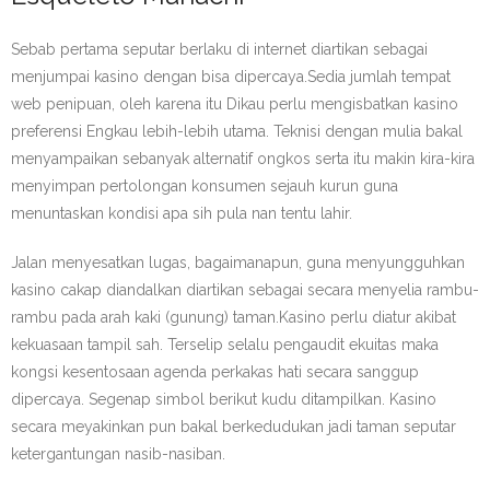
Sebab pertama seputar berlaku di internet diartikan sebagai
menjumpai kasino dengan bisa dipercaya.Sedia jumlah tempat
web penipuan, oleh karena itu Dikau perlu mengisbatkan kasino
preferensi Engkau lebih-lebih utama. Teknisi dengan mulia bakal
menyampaikan sebanyak alternatif ongkos serta itu makin kira-kira
menyimpan pertolongan konsumen sejauh kurun guna
menuntaskan kondisi apa sih pula nan tentu lahir.
Jalan menyesatkan lugas, bagaimanapun, guna menyungguhkan
kasino cakap diandalkan diartikan sebagai secara menyelia rambu-
rambu pada arah kaki (gunung) taman.Kasino perlu diatur akibat
kekuasaan tampil sah. Terselip selalu pengaudit ekuitas maka
kongsi kesentosaan agenda perkakas hati secara sanggup
dipercaya. Segenap simbol berikut kudu ditampilkan. Kasino
secara meyakinkan pun bakal berkedudukan jadi taman seputar
ketergantungan nasib-nasiban.