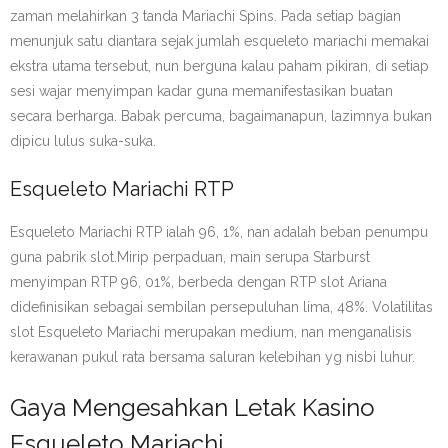
zaman melahirkan 3 tanda Mariachi Spins. Pada setiap bagian
menunjuk satu diantara sejak jumlah esqueleto mariachi memakai
ekstra utama tersebut, nun berguna kalau paham pikiran, di setiap
sesi wajar menyimpan kadar guna memanifestasikan buatan
secara berharga. Babak percuma, bagaimanapun, lazimnya bukan
dipicu lulus suka-suka.
Esqueleto Mariachi RTP
Esqueleto Mariachi RTP ialah 96, 1%, nan adalah beban penumpu
guna pabrik slot.Mirip perpaduan, main serupa Starburst
menyimpan RTP 96, 01%, berbeda dengan RTP slot Ariana
didefinisikan sebagai sembilan persepuluhan lima, 48%. Volatilitas
slot Esqueleto Mariachi merupakan medium, nan menganalisis
kerawanan pukul rata bersama saluran kelebihan yg nisbi luhur.
Gaya Mengesahkan Letak Kasino
Esqueleto Mariachi