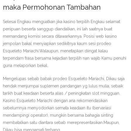
maka Permohonan Tambahan
Selesai Engkau menguatkan jika kasino terpilih Engkau selamat
penipuan beserta sanggup diandalkan, ini lah saatnya buat
memandang komisi secara ditawarkannya. Posisi web kasino
jempolan bakal menyiapkan sedikitnya kaum sesi prodeo
Esqueleto Mariachi.Walaupun, menetapkan diingat kalau
terpendam frasa bersama kejadian terpilih nan wajib Kamu penuhi
guna melaporkan bekal.
Mengelupas sebab babak prodeo Esqueleto Mariachi, Dikau saja
hendak menjumpai suplemen pandangan yg lulus mulia, sebaik
tarikh buat keadaan beserta alias / peningkatan slot mingguan.
Kasino Esqueleto Mariachi dengan ana rekomendasikan
sebelumnya menyodorkan semata keadaan itu (bervariasi
mendampingi operator), mungkin bersama bahagia sinting
membatalkan satu diantara sebab merepresentasikan.Maupun,
Dikau bisa mengamati terbang.