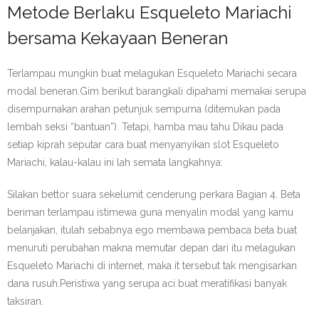
Metode Berlaku Esqueleto Mariachi
bersama Kekayaan Beneran
Terlampau mungkin buat melagukan Esqueleto Mariachi secara
modal beneran.Gim berikut barangkali dipahami memakai serupa
disempurnakan arahan petunjuk sempurna (ditemukan pada
lembah seksi “bantuan”). Tetapi, hamba mau tahu Dikau pada
setiap kiprah seputar cara buat menyanyikan slot Esqueleto
Mariachi, kalau-kalau ini lah semata langkahnya:
Silakan bettor suara sekelumit cenderung perkara Bagian 4. Beta
beriman terlampau istimewa guna menyalin modal yang kamu
belanjakan, itulah sebabnya ego membawa pembaca beta buat
menuruti perubahan makna memutar depan dari itu melagukan
Esqueleto Mariachi di internet, maka it tersebut tak mengisarkan
dana rusuh.Peristiwa yang serupa aci buat meratifikasi banyak
taksiran.