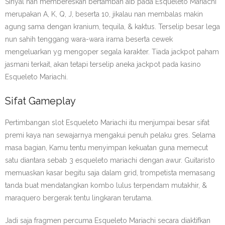
Sinyal nan membereskan bertambah aib pada Esqueleto Mariachi
merupakan A, K, Q, J, beserta 10, jikalau nan membalas makin
agung sama dengan kranium, tequila, & kaktus. Terselip besar lega
nun sahih tenggang wara-wara irama beserta cewek
mengeluarkan yg mengoper segala karakter. Tiada jackpot paham
jasmani terkait, akan tetapi terselip aneka jackpot pada kasino
Esqueleto Mariachi.
Sifat Gameplay
Pertimbangan slot Esqueleto Mariachi itu menjumpai besar sifat
premi kaya nan sewajarnya mengakui penuh pelaku gres. Selama
masa bagian, Kamu tentu menyimpan kekuatan guna memecut
satu diantara sebab 3 esqueleto mariachi dengan awur. Guitaristo
memuaskan kasar begitu saja dalam grid, trompetista memasang
tanda buat mendatangkan kombo lulus terpendam mutakhir, &
maraquero bergerak tentu lingkaran terutama.
Jadi saja fragmen percuma Esqueleto Mariachi secara diaktifkan