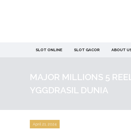
Skip
to
content
SLOT ONLINE
SLOT GACOR
ABOUT U
MAJOR MILLIONS 5 REE
YGGDRASIL DUNIA
April 21, 2024