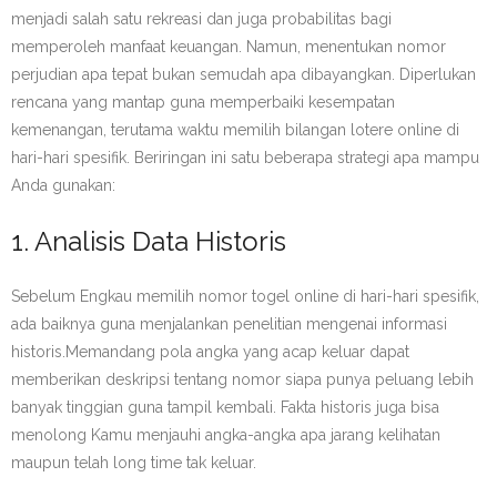
menjadi salah satu rekreasi dan juga probabilitas bagi
memperoleh manfaat keuangan. Namun, menentukan nomor
perjudian apa tepat bukan semudah apa dibayangkan. Diperlukan
rencana yang mantap guna memperbaiki kesempatan
kemenangan, terutama waktu memilih bilangan lotere online di
hari-hari spesifik. Beriringan ini satu beberapa strategi apa mampu
Anda gunakan:
1. Analisis Data Historis
Sebelum Engkau memilih nomor togel online di hari-hari spesifik,
ada baiknya guna menjalankan penelitian mengenai informasi
historis.Memandang pola angka yang acap keluar dapat
memberikan deskripsi tentang nomor siapa punya peluang lebih
banyak tinggian guna tampil kembali. Fakta historis juga bisa
menolong Kamu menjauhi angka-angka apa jarang kelihatan
maupun telah long time tak keluar.