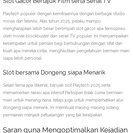
Slot Gacor Bertajuk Film serta Serial TV
Playtech populer dengan kemitraannya dengan berbagai studio
movie dan televisi. Atas tahun 2025, pelaku mampu
mengharapkan lebih besar berlimpah slot gacor apa terinspirasi
oleh movie blockbuster dan serial TV populer. Ini menyampaikan
kesempatan untuk pemain bagi berhubungan dengan sifat dan
kisah apa mereka cintai, menghasilkan pengetahuan bermain-main
siapa lebih personal.
Slot bersama Dongeng siapa Menarik
Selain tema apa dikenal, banyak slot Playtech 2025 serta
memamerkan narasi apa intensif.Partisipan tidak cuma bermain-
main untuk menang dana, tetapi juga untuk memperhatikan alur
dongeng siapa menarik. Ini membuat masing-masing sidang
permainan menjadi petualangan yang tak teralpakan.
Saran guna Mengoptimalkan Kejadian