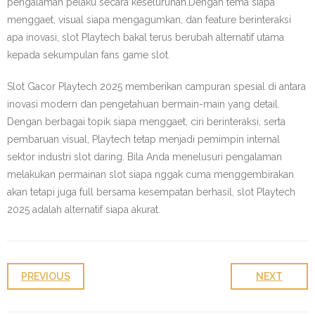
pengalaman pelaku secara keseluruhan.Dengan tema siapa
menggaet, visual siapa mengagumkan, dan feature berinteraksi
apa inovasi, slot Playtech bakal terus berubah alternatif utama
kepada sekumpulan fans game slot.
Slot Gacor Playtech 2025 memberikan campuran spesial di antara
inovasi modern dan pengetahuan bermain-main yang detail.
Dengan berbagai topik siapa menggaet, ciri berinteraksi, serta
pembaruan visual, Playtech tetap menjadi pemimpin internal
sektor industri slot daring. Bila Anda menelusuri pengalaman
melakukan permainan slot siapa nggak cuma menggembirakan
akan tetapi juga full bersama kesempatan berhasil, slot Playtech
2025 adalah alternatif siapa akurat.
PREVIOUS
NEXT