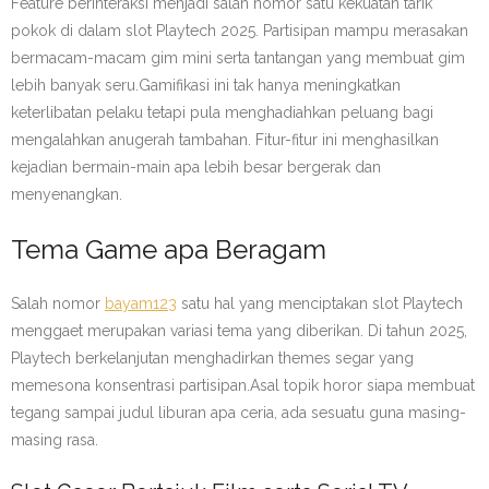
Feature berinteraksi menjadi salah nomor satu kekuatan tarik
pokok di dalam slot Playtech 2025. Partisipan mampu merasakan
bermacam-macam gim mini serta tantangan yang membuat gim
lebih banyak seru.Gamifikasi ini tak hanya meningkatkan
keterlibatan pelaku tetapi pula menghadiahkan peluang bagi
mengalahkan anugerah tambahan. Fitur-fitur ini menghasilkan
kejadian bermain-main apa lebih besar bergerak dan
menyenangkan.
Tema Game apa Beragam
Salah nomor
bayam123
satu hal yang menciptakan slot Playtech
menggaet merupakan variasi tema yang diberikan. Di tahun 2025,
Playtech berkelanjutan menghadirkan themes segar yang
memesona konsentrasi partisipan.Asal topik horor siapa membuat
tegang sampai judul liburan apa ceria, ada sesuatu guna masing-
masing rasa.