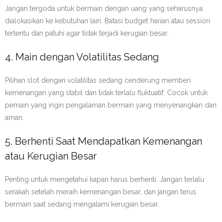
Jangan tergoda untuk bermain dengan uang yang seharusnya
dialokasikan ke kebutuhan lain. Batasi budget harian atau session
tertentu dan patuhi agar tidak terjadi kerugian besar.
4. Main dengan Volatilitas Sedang
Pilihan slot dengan volatilitas sedang cenderung memberi
kemenangan yang stabil dan tidak terlalu fluktuatif. Cocok untuk
pemain yang ingin pengalaman bermain yang menyenangkan dan
aman.
5. Berhenti Saat Mendapatkan Kemenangan
atau Kerugian Besar
Penting untuk mengetahui kapan harus berhenti. Jangan terlalu
serakah setelah meraih kemenangan besar, dan jangan terus
bermain saat sedang mengalami kerugian besar.