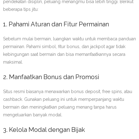
pendekatan disiplin, peluang menangmu bisa lebih tinggi. Berikut
beberapa tips jitu:
1. Pahami Aturan dan Fitur Permainan
Sebelum mulai bermain, luangkan waktu untuk membaca panduan
permainan. Pahami simbol, fitur bonus, dan jackpot agar tidak
kebingungan saat bermain dan bisa memanfaatkannya secara
maksimal.
2. Manfaatkan Bonus dan Promosi
Situs resmi biasanya menawarkan bonus deposit, free spins, atau
cashback. Gunakan peluang ini untuk memperpanjang waktu
bermain dan meningkatkan peluang menang tanpa harus
mengeluarkan banyak modal.
3. Kelola Modal dengan Bijak