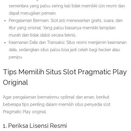
sementara yang palsu sering kali tidak memiliki izin resmi dan
dapat merugikan pemain.
Pengalaman Bermain: Slot asli menawarkan grafis, suara, dan
fitur yang orisinal. Yang palsu biasanya memiliki tampilan
murah dan tidak stabil secara teknis.
Keamanan Data dan Transaksi: Situs resmi menjamin keamanan
data, sedangkan situs palsu bisa jadi celah bagi hacker atau
penipu.
Tips Memilih Situs Slot Pragmatic Play
Original
Agar pengalaman bermainmu optimal dan aman, berikut
beberapa tips penting dalam memilih situs penyedia slot
Pragmatic Play original:
1. Periksa Lisensi Resmi