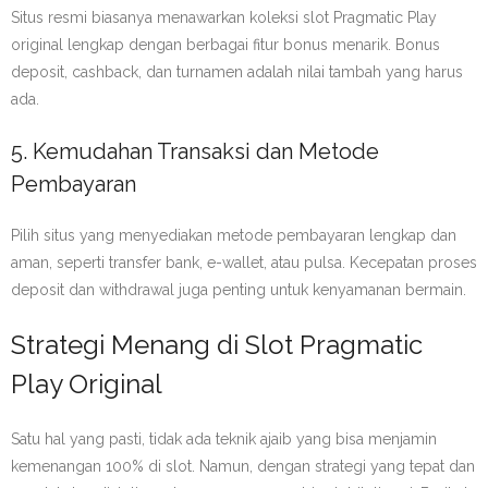
Situs resmi biasanya menawarkan koleksi slot Pragmatic Play
original lengkap dengan berbagai fitur bonus menarik. Bonus
deposit, cashback, dan turnamen adalah nilai tambah yang harus
ada.
5. Kemudahan Transaksi dan Metode
Pembayaran
Pilih situs yang menyediakan metode pembayaran lengkap dan
aman, seperti transfer bank, e-wallet, atau pulsa. Kecepatan proses
deposit dan withdrawal juga penting untuk kenyamanan bermain.
Strategi Menang di Slot Pragmatic
Play Original
Satu hal yang pasti, tidak ada teknik ajaib yang bisa menjamin
kemenangan 100% di slot. Namun, dengan strategi yang tepat dan