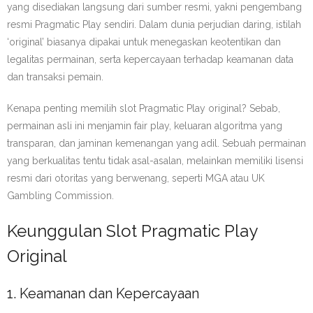
yang disediakan langsung dari sumber resmi, yakni pengembang
resmi Pragmatic Play sendiri. Dalam dunia perjudian daring, istilah
‘original’ biasanya dipakai untuk menegaskan keotentikan dan
legalitas permainan, serta kepercayaan terhadap keamanan data
dan transaksi pemain.
Kenapa penting memilih slot Pragmatic Play original? Sebab,
permainan asli ini menjamin fair play, keluaran algoritma yang
transparan, dan jaminan kemenangan yang adil. Sebuah permainan
yang berkualitas tentu tidak asal-asalan, melainkan memiliki lisensi
resmi dari otoritas yang berwenang, seperti MGA atau UK
Gambling Commission.
Keunggulan Slot Pragmatic Play
Original
1. Keamanan dan Kepercayaan