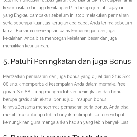
keberhasilan dan juga kehilangan.Pilih berapa jumlah kejayaan
yang Engkau dambakan sebelum ini stop melakukan permainan,
serta seberapa kuantitas kerugian apa dapat Anda terima sebelum
tamat. Bersama menetapkan batas kemenangan dan juga
kekalahan, Anda bisa mencegah kekalahan besar dan juga
menaikkan keuntungan.
5. Patuhi Peningkatan dan juga Bonus
Manfaatkan pemasaran dan juga bonus yang dijual dari Situs Slot
88 untuk memperbaiki kesempatan Anda dalam memakai free
giliran. Slot88 sering menghadiahkan peningkatan dan bonus
berupa gratis spin ekstra, bonus judi, maupun bonus
lainnya.Bersama mencermati pemasaran serta bonus, Anda bisa
meraih free putar apa lebih banyak melimpah serta mendapat
kemungkinan guna mengalahkan hadiah yang lebih banyak luas.