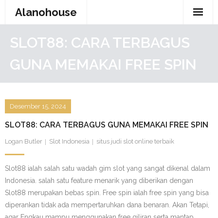
Skip
Alanohouse
to
content
SLOT88: CARA TERBAGUS
GUNA MEMAKAI FREE SPIN
Desember 15, 2024
SLOT88: CARA TERBAGUS GUNA MEMAKAI FREE SPIN
Logan Butler
Slot Indonesia
situs judi slot online terbaik
Slot88 ialah salah satu wadah gim slot yang sangat dikenal dalam
Indonesia. salah satu feature menarik yang diberikan dengan
Slot88 merupakan bebas spin. Free spin ialah free spin yang bisa
diperankan tidak ada mempertaruhkan dana benaran. Akan Tetapi,
agar Engkau mampu menggunakan free giliran serta mantap,