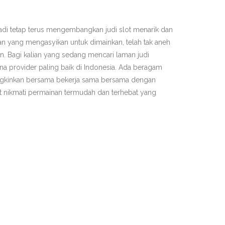
jadi tetap terus mengembangkan judi slot menarik dan
nan yang mengasyikan untuk dimainkan, telah tak aneh
n. Bagi kalian yang sedang mencari laman judi
na provider paling baik di Indonesia. Ada beragam
ngkinkan bersama bekerja sama bersama dengan
t nikmati permainan termudah dan terhebat yang