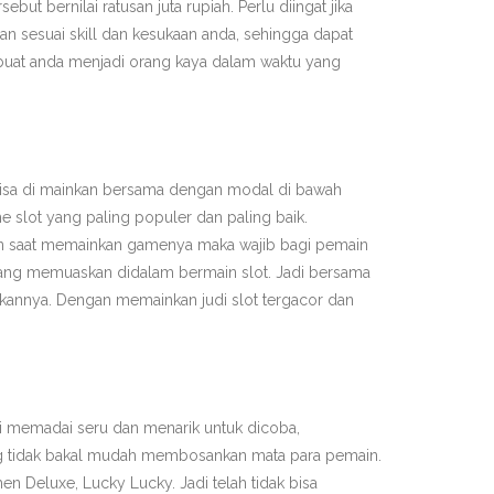
t bernilai ratusan juta rupiah. Perlu diingat jika
n sesuai skill dan kesukaan anda, sehingga dapat
at anda menjadi orang kaya dalam waktu yang
 bisa di mainkan bersama dengan modal di bawah
e slot yang paling populer dan paling baik.
an saat memainkan gamenya maka wajib bagi pemain
l yang memuaskan didalam bermain slot. Jadi bersama
tkannya. Dengan memainkan judi slot tergacor dan
ni memadai seru dan menarik untuk dicoba,
ang tidak bakal mudah membosankan mata para pemain.
en Deluxe, Lucky Lucky. Jadi telah tidak bisa