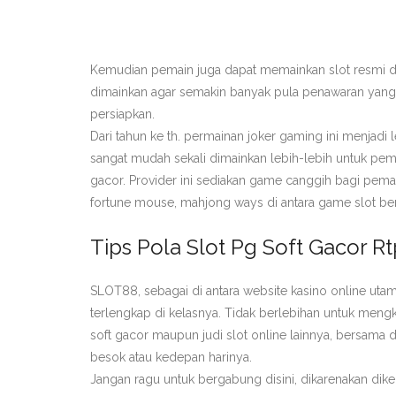
Kemudian pemain juga dapat memainkan slot resmi d
dimainkan agar semakin banyak pula penawaran yan
persiapkan.
Dari tahun ke th. permainan joker gaming ini menjadi le
sangat mudah sekali dimainkan lebih-lebih untuk pemu
gacor. Provider ini sediakan game canggih bagi pema
fortune mouse, mahjong ways di antara game slot b
Tips Pola Slot Pg Soft Gacor 
SLOT88, sebagai di antara website kasino online uta
terlengkap di kelasnya. Tidak berlebihan untuk meng
soft gacor maupun judi slot online lainnya, bersama 
besok atau kedepan harinya.
Jangan ragu untuk bergabung disini, dikarenakan dike