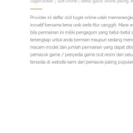
Logan Butler
Slot Online
daftar
,
gacor
,
online
,
paling
,
s
Provider ini daftar slot togel online udah memenang
inovatif bersama tema unik serta fitur canggih. Mana
bila permainan ini miliki pengagum yang betul-betul 
terlengkap untuk anda bermain maupun sedang mencari
macam model dan jumlah permainan yang dapat dibu
pemasok game / penyedia game slot resmi dari selur
tersedia di website kami dari pemasok paling populer