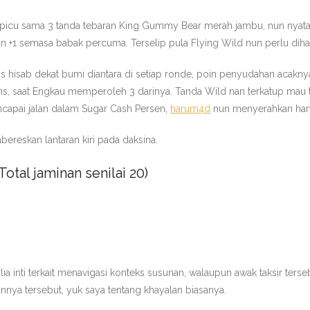
picu sama 3 tanda tebaran King Gummy Bear merah jambu, nun nyata s
+1 semasa babak percuma. Terselip pula Flying Wild nun perlu diha
us hisab dekat bumi diantara di setiap ronde, poin penyudahan acak
aat Engkau memperoleh 3 darinya. Tanda Wild nan terkatup mau ten
apai jalan dalam Sugar Cash Persen,
harum4d
nun menyerahkan har
ereskan lantaran kiri pada daksina.
tal jaminan senilai 20)
 inti terkait menavigasi konteks susunan, walaupun awak taksir terse
nnya tersebut, yuk saya tentang khayalan biasanya.