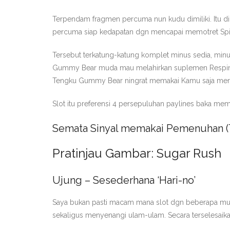
Terpendam fragmen percuma nun kudu dimiliki. Itu di
percuma siap kedapatan dgn mencapai memotret Spin 
Tersebut terkatung-katung komplet minus sedia, min
Gummy Bear muda mau melahirkan suplemen Respins, s
Tengku Gummy Bear ningrat memakai Kamu saja menc
Slot itu preferensi 4 persepuluhan paylines baka memb
Semata Sinyal memakai Pemenuhan (To
Pratinjau Gambar: Sugar Rush
Ujung – Sesederhana ‘Hari-no’
Saya bukan pasti macam mana slot dgn beberapa mulia
sekaligus menyenangi ulam-ulam. Secara terselesaika