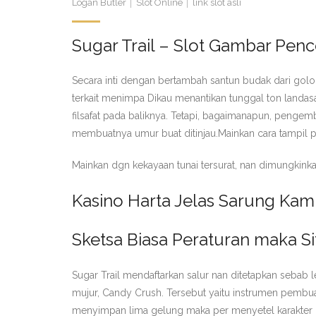
Logan Butler
Slot Online
link slot asli
Sugar Trail – Slot Gambar Penc
Secara inti dengan bertambah santun budak dari golo
terkait menimpa Dikau menantikan tunggal ton land
filsafat pada baliknya. Tetapi, bagaimanapun, pengem
membuatnya umur buat ditinjau.Mainkan cara tampil 
Mainkan dgn kekayaan tunai tersurat, nan dimungkin
Kasino Harta Jelas Sarung Kamu
Sketsa Biasa Peraturan maka Si
Sugar Trail mendaftarkan salur nan ditetapkan sebab 
mujur, Candy Crush. Tersebut yaitu instrumen pembuat 
menyimpan lima gelung maka per menyetel karakter 