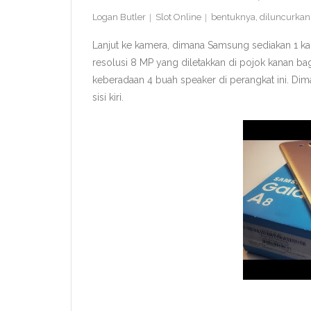
Logan Butler
Slot Online
bentuknya
,
diluncurkan
Lanjut ke kamera, dimana Samsung sediakan 1 k
resolusi 8 MP yang diletakkan di pojok kanan bag
keberadaan 4 buah speaker di perangkat ini. Dim
sisi kiri.