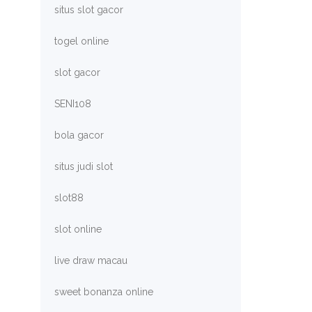
situs slot gacor
togel online
slot gacor
SENI108
bola gacor
situs judi slot
slot88
slot online
live draw macau
sweet bonanza online