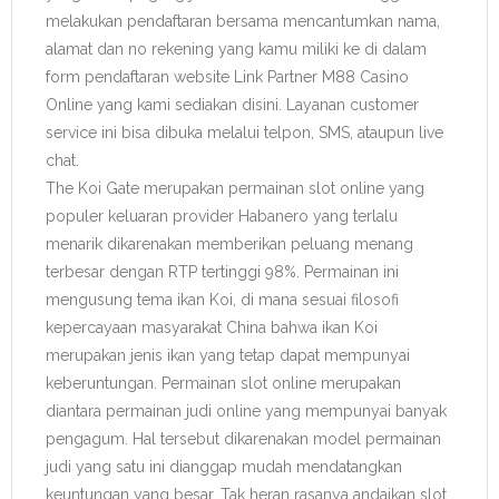
melakukan pendaftaran bersama mencantumkan nama,
alamat dan no rekening yang kamu miliki ke di dalam
form pendaftaran website Link Partner M88 Casino
Online yang kami sediakan disini. Layanan customer
service ini bisa dibuka melalui telpon, SMS, ataupun live
chat.
The Koi Gate merupakan permainan slot online yang
populer keluaran provider Habanero yang terlalu
menarik dikarenakan memberikan peluang menang
terbesar dengan RTP tertinggi 98%. Permainan ini
mengusung tema ikan Koi, di mana sesuai filosofi
kepercayaan masyarakat China bahwa ikan Koi
merupakan jenis ikan yang tetap dapat mempunyai
keberuntungan. Permainan slot online merupakan
diantara permainan judi online yang mempunyai banyak
pengagum. Hal tersebut dikarenakan model permainan
judi yang satu ini dianggap mudah mendatangkan
keuntungan yang besar. Tak heran rasanya andaikan slot