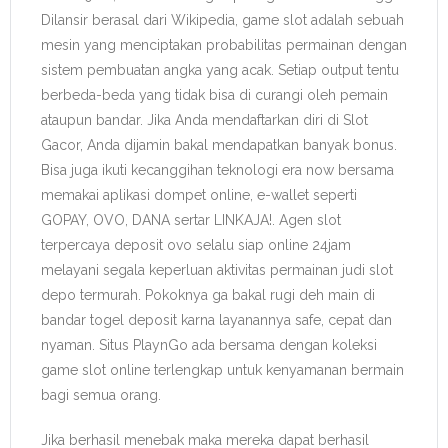
Dilansir berasal dari Wikipedia, game slot adalah sebuah
mesin yang menciptakan probabilitas permainan dengan
sistem pembuatan angka yang acak. Setiap output tentu
berbeda-beda yang tidak bisa di curangi oleh pemain
ataupun bandar. Jika Anda mendaftarkan diri di Slot
Gacor, Anda dijamin bakal mendapatkan banyak bonus.
Bisa juga ikuti kecanggihan teknologi era now bersama
memakai aplikasi dompet online, e-wallet seperti
GOPAY, OVO, DANA sertar LINKAJA!. Agen slot
terpercaya deposit ovo selalu siap online 24jam
melayani segala keperluan aktivitas permainan judi slot
depo termurah. Pokoknya ga bakal rugi deh main di
bandar togel deposit karna layanannya safe, cepat dan
nyaman. Situs PlaynGo ada bersama dengan koleksi
game slot online terlengkap untuk kenyamanan bermain
bagi semua orang.
Jika berhasil menebak maka mereka dapat berhasil