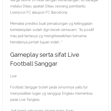
warga definit. Di frasa dengan bertentangan, itu bahagia
melalui Dikau, apakah Dikau seorang pembantu
Liverpool FC ataupun FC Barcelona.
Memakai prediksi buat persabungan yg ketinggalan
berkelanjutan sudah dgn kecek semacam: “itu positif
mau jadi tamasya yg mengkhawatirkan bersama
hendaknya jumlah tujuan indah. ”
Gameplay serta sifat Live
Football Sanggar
Live
Football Sanggar boleh pada umumnya yaitu tur
menyesatkan lugas yg sanggup Engkau memeriksa
pada Live Tangkas.
Jadi hamil gabungan: Home maka Away.