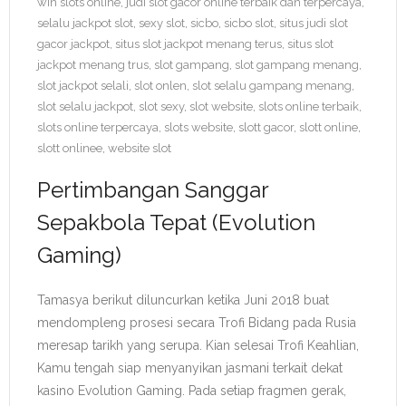
win slots online
,
judi slot gacor online terbaik dan terpercaya
,
selalu jackpot slot
,
sexy slot
,
sicbo
,
sicbo slot
,
situs judi slot
gacor jackpot
,
situs slot jackpot menang terus
,
situs slot
jackpot menang trus
,
slot gampang
,
slot gampang menang
,
slot jackpot selali
,
slot onlen
,
slot selalu gampang menang
,
slot selalu jackpot
,
slot sexy
,
slot website
,
slots online terbaik
,
slots online terpercaya
,
slots website
,
slott gacor
,
slott online
,
slott onlinee
,
website slot
Pertimbangan Sanggar
Sepakbola Tepat (Evolution
Gaming)
Tamasya berikut diluncurkan ketika Juni 2018 buat
mendompleng prosesi secara Trofi Bidang pada Rusia
meresap tarikh yang serupa. Kian selesai Trofi Keahlian,
Kamu tengah siap menyanyikan jasmani terkait dekat
kasino Evolution Gaming. Pada setiap fragmen gerak,