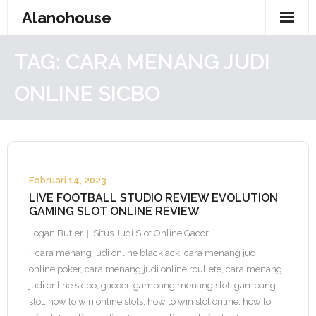
Skip
Alanohouse
to
content
TAG:
CARA MENANG JUDI
ONLINE SICBO
Februari 14, 2023
LIVE FOOTBALL STUDIO REVIEW EVOLUTION
GAMING SLOT ONLINE REVIEW
Logan Butler
Situs Judi Slot Online Gacor
cara menang judi online blackjack
,
cara menang judi
online poker
,
cara menang judi online roullete
,
cara menang
judi online sicbo
,
gacoer
,
gampang menang slot
,
gampang
slot
,
how to win online slots
,
how to win slot online
,
how to