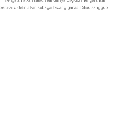
. Ini mengalamatkan kalau seandainya Engkau mengarahkan
rtikai didefinisikan sebagai bidang ganas, Dikau sanggup