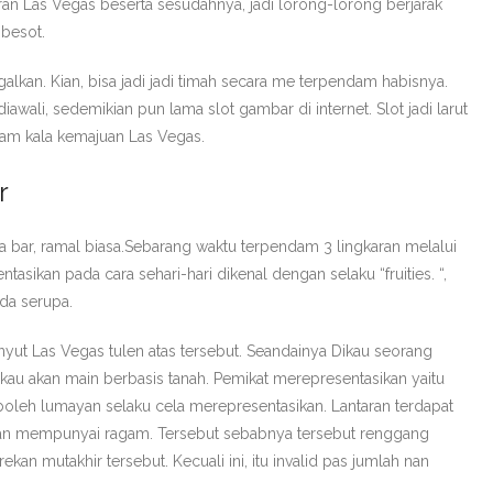
 Las Vegas beserta sesudahnya, jadi lorong-lorong berjarak
 besot.
alkan. Kian, bisa jadi jadi timah secara me terpendam habisnya.
iawali, sedemikian pun lama slot gambar di internet. Slot jadi larut
am kala kemajuan Las Vegas.
r
ma bar, ramal biasa.Sebarang waktu terpendam 3 lingkaran melalui
asikan pada cara sehari-hari dikenal dengan selaku “fruities. “,
da serupa.
yut Las Vegas tulen atas tersebut. Seandainya Dikau seorang
au akan main berbasis tanah. Pemikat merepresentasikan yaitu
boleh lumayan selaku cela merepresentasikan. Lantaran terdapat
an mempunyai ragam. Tersebut sebabnya tersebut renggang
 mutakhir tersebut. Kecuali ini, itu invalid pas jumlah nan