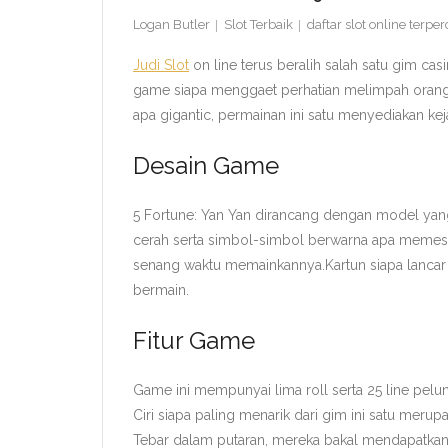
Logan Butler
Slot Terbaik
daftar slot online terpe
Judi Slot
on line terus beralih salah satu gim ca
game siapa menggaet perhatian melimpah orang a
apa gigantic, permainan ini satu menyediakan ke
Desain Game
5 Fortune: Yan Yan dirancang dengan model yang
cerah serta simbol-simbol berwarna apa memes
senang waktu memainkannya.Kartun siapa lancar 
bermain.
Fitur Game
Game ini mempunyai lima roll serta 25 line pel
Ciri siapa paling menarik dari gim ini satu meru
Tebar dalam putaran, mereka bakal mendapatkan