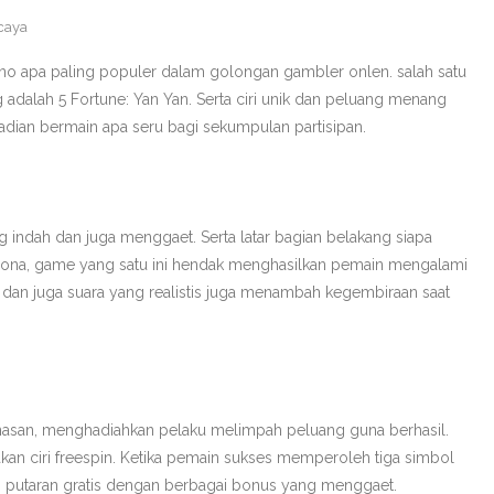
rcaya
sino apa paling populer dalam golongan gambler onlen. salah satu
dalah 5 Fortune: Yan Yan. Serta ciri unik dan peluang menang
jadian bermain apa seru bagi sekumpulan partisipan.
 indah dan juga menggaet. Serta latar bagian belakang siapa
ona, game yang satu ini hendak menghasilkan pemain mengalami
dan juga suara yang realistis juga menambah kegembiraan saat
unasan, menghadiahkan pelaku melimpah peluang guna berhasil.
pakan ciri freespin. Ketika pemain sukses memperoleh tiga simbol
 putaran gratis dengan berbagai bonus yang menggaet.