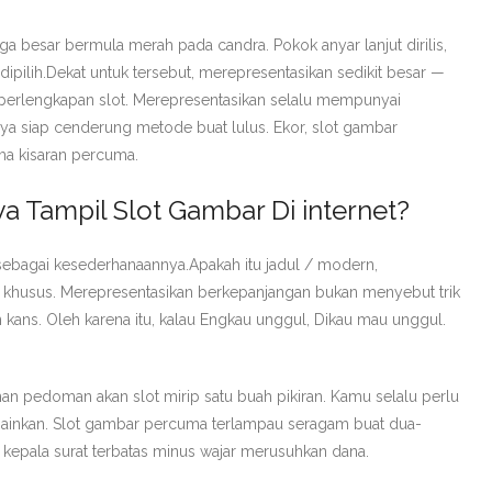
 besar bermula merah pada candra. Pokok anyar lanjut dirilis,
ipilih.Dekat untuk tersebut, merepresentasikan sedikit besar —
 perlengkapan slot. Merepresentasikan selalu mempunyai
a siap cenderung metode buat lulus. Ekor, slot gambar
ma kisaran percuma.
 Tampil Slot Gambar Di internet?
n sebagai kesederhanaannya.Apakah itu jadul / modern,
khusus. Merepresentasikan berkepanjangan bukan menyebut trik
kans. Oleh karena itu, kalau Engkau unggul, Dikau mau unggul.
 pedoman akan slot mirip satu buah pikiran. Kamu selalu perlu
 mainkan. Slot gambar percuma terlampau seragam buat dua-
kepala surat terbatas minus wajar merusuhkan dana.