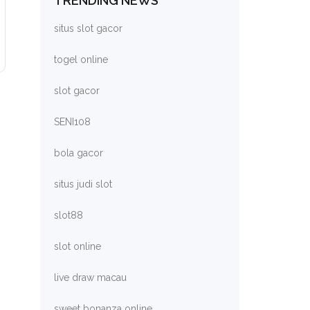
TRENDING NEWS
situs slot gacor
togel online
slot gacor
SENI108
bola gacor
situs judi slot
slot88
slot online
live draw macau
sweet bonanza online