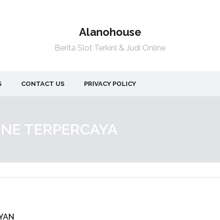
Alanohouse
Berita Slot Terkini & Judi Online
S
CONTACT US
PRIVACY POLICY
INE TERPERCAYA
 YAN