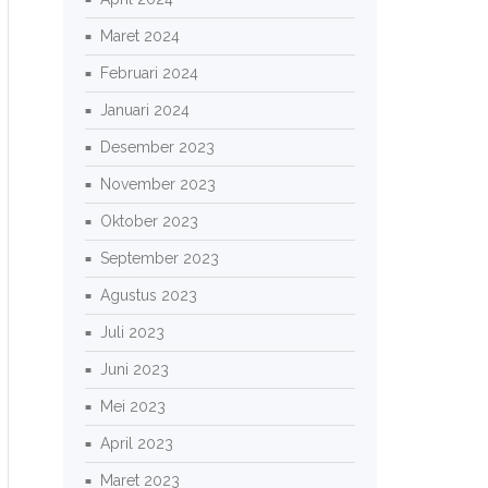
Maret 2024
Februari 2024
Januari 2024
Desember 2023
November 2023
Oktober 2023
September 2023
Agustus 2023
Juli 2023
Juni 2023
Mei 2023
April 2023
Maret 2023