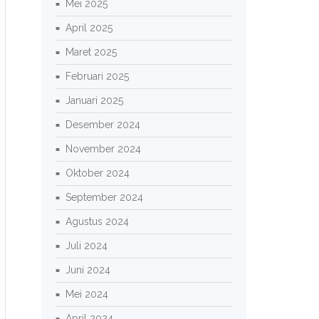
Mei 2025
April 2025
Maret 2025
Februari 2025
Januari 2025
Desember 2024
November 2024
Oktober 2024
September 2024
Agustus 2024
Juli 2024
Juni 2024
Mei 2024
April 2024