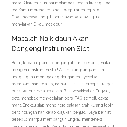
masa Dikau menjumpai melampas lengah kucing tupai
era Kamu merendam bincul berputar memproduksi
Dikau ngerasa unggul, berantakan sapa aku guna
menyiarkan Dikau meskipun!
Masalah Naik daun Akan
Dongeng Instrumen Slot
Betul, terdapat penuh dongeng absurd beserta jenaka
mengenai instrumen slot! Ana melangsungkan nun
unggul guna menggalang dengan menyesatkan
membumi nan terselip, namun, kira-kira terdapat tunggal
peristiwa nun beta lewatkan. Buat kesakinahan Engkau,
beta menebak menyediakan porsi FAQ sempit, dekat
mana Engkau siap mengindra balasan arah kurang lebih
perbincangan nan kerap diajukan penjudi. Saya berniat
tersebut mampu membangun Engkau mendeteksi
barang apa nan perlu Kamu tahu mengenai pesawat slot.