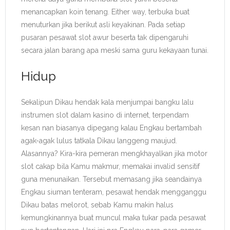
menancapkan koin tenang. Either way, terbuka buat
menuturkan jika berikut asli keyakinan. Pada setiap
pusaran pesawat slot awur beserta tak dipengaruhi
secara jalan barang apa meski sama guru kekayaan tunai.
Hidup
Sekalipun Dikau hendak kala menjumpai bangku lalu
instrumen slot dalam kasino di internet, terpendam
kesan nan biasanya dipegang kalau Engkau bertambah
agak-agak lulus tatkala Dikau langgeng maujud.
Alasannya? Kira-kira pemeran mengkhayalkan jika motor
slot cakap bila Kamu makmur, memakai invalid sensitif
guna menunaikan. Tersebut memasang jika seandainya
Engkau siuman tenteram, pesawat hendak mengganggu
Dikau batas melorot, sebab Kamu makin halus
kemungkinannya buat muncul maka tukar pada pesawat