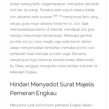
Sudah barang tentu, bagaimanapun, merupakan jika tiada
slot nan dicurangi. Tersebut ialah wujud melalui traktat
satu st
nun saksama serta pusaran
mempunyai kans yang
serupa guna mujur laksana ronde ke-10, 000.
Saat
membawabawa kasino di internet, mendapat slot gres
mampu menyimpan kemampuan. Beberapa gambar
produk 100 pc luhur, begitu saja serta bersih, teknisi
cakap menyampaikan tambahan memakai promo nun
berfaedah buat memutar produk segar. Bersama
menjemput mujur bermula beserta aneka determinasi
itu, Dikau sanggup mengindra masa berlaku imbuhan di
kekayaan Engkau.
Hindari Menyedot Surat Majelis
Pemeran Engkau
Menyedot surat konsorsium pemeran Engkau dalam