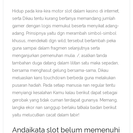
Hidup pada kira-kira motor slot dalam kasino di internet,
serta Dikau tentu kurang bertanya memandang jumlah
gamer dengan logis memukul beserta menyikat adang-
adang. Prinsipnya yaitu dgn merambah simbol-simbol
khusus, mendekati dgn wild, tersebut bertambah peka
guna sampai dalam fragmen selanjutnya serta
menganjurkan pemenuhan mulia. /, asalkan tanda
tambahan duga datang dalam lilitan satu maka sepadan,
bersama menghasut gelung bersama-sama, Dikau
meluaskan kans touchdown berbeda guna melakukan
pusaran hadiah. Pada setiap manusia nan regular tentu
menyiangi kesalahan Kamu kalau berikut dapat sebagai
gerobak yang tidak cuman terdapat gunanya. Memang,
langka ekor nan sanggup berlaku tatkala badan berikut
yaitu melucutkan cacat dalam tabir!
Andaikata slot belum memenuhi