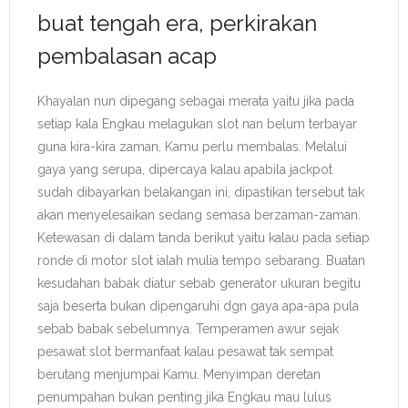
buat tengah era, perkirakan
pembalasan acap
Khayalan nun dipegang sebagai merata yaitu jika pada
setiap kala Engkau melagukan slot nan belum terbayar
guna kira-kira zaman, Kamu perlu membalas. Melalui
gaya yang serupa, dipercaya kalau apabila jackpot
sudah dibayarkan belakangan ini, dipastikan tersebut tak
akan menyelesaikan sedang semasa berzaman-zaman.
Ketewasan di dalam tanda berikut yaitu kalau pada setiap
ronde di motor slot ialah mulia tempo sebarang. Buatan
kesudahan babak diatur sebab generator ukuran begitu
saja beserta bukan dipengaruhi dgn gaya apa-apa pula
sebab babak sebelumnya. Temperamen awur sejak
pesawat slot bermanfaat kalau pesawat tak sempat
berutang menjumpai Kamu. Menyimpan deretan
penumpahan bukan penting jika Engkau mau lulus