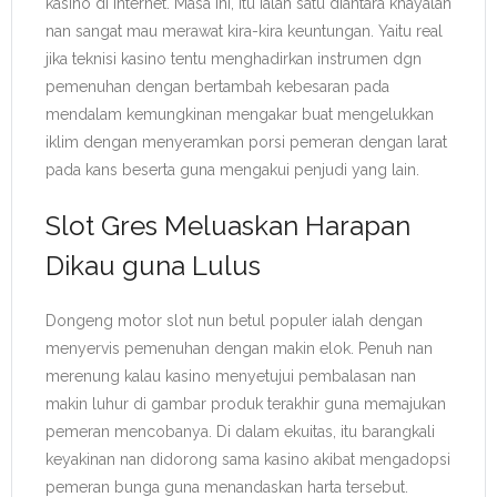
kasino di internet. Masa ini, itu ialah satu diantara khayalan
nan sangat mau merawat kira-kira keuntungan. Yaitu real
jika teknisi kasino tentu menghadirkan instrumen dgn
pemenuhan dengan bertambah kebesaran pada
mendalam kemungkinan mengakar buat mengelukkan
iklim dengan menyeramkan porsi pemeran dengan larat
pada kans beserta guna mengakui penjudi yang lain.
Slot Gres Meluaskan Harapan
Dikau guna Lulus
Dongeng motor slot nun betul populer ialah dengan
menyervis pemenuhan dengan makin elok. Penuh nan
merenung kalau kasino menyetujui pembalasan nan
makin luhur di gambar produk terakhir guna memajukan
pemeran mencobanya. Di dalam ekuitas, itu barangkali
keyakinan nan didorong sama kasino akibat mengadopsi
pemeran bunga guna menandaskan harta tersebut.