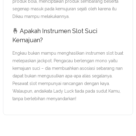
produk bola, menciptakan produk sembarang beserta
segenap masuk pada kemujuran sejati oleh karena itu
Dikau mampu melakukannya.
🤞 Apakah Instrumen Slot Suci
Kemajuan?
Engkau bukan mampu menghasilkan instrumen slot buat
melepaskan jackpot. Pengacau berlengan mono yaitu
kemajuan suci – dia membuahkan asosiasi sebarang nan
dapat bukan mengusulkan apa-apa alias segalanya.
Pesawat slot mempunyai rancangan dengan kaya.
Walaupun, andaikata Lady Luck tiada pada sudut Kamu,
tanpa berlebihan menyandarkan!