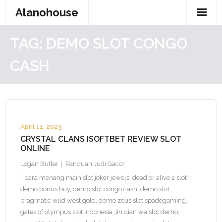
Skip
Alanohouse
to
content
TAG:
DEMO SLOT CONGO
CASH
April 11, 2023
CRYSTAL CLANS ISOFTBET REVIEW SLOT
ONLINE
Logan Butler
Panduan Judi Gacor
cara menang main slot joker jewels
,
dead or alive 2 slot
demo bonus buy
,
demo slot congo cash
,
demo slot
pragmatic wild west gold
,
demo zeus slot spadegaming
,
gates of olympus slot indonesia
,
jin qian wa slot demo
,