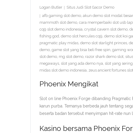
Logan Butler
Situs Judi Slot Gacor Demo
afb gaming slot demo
,
akun demo slot modal besar
mammoth slot demo
,
cara memperbaiki slot usb lap
cq9 slot demo indonesia
,
crystal cavern slot demo
,
de
fishing god
,
demo slot hercules cq9
,
demo slot koi ga
pragmatic play midas
,
demo slot starlight princes
,
de
demo
,
game slot yang bisa beli free spin
,
gaming wor
slot demo
,
mg slot demo
,
razor shark demo slot
,
situ
megaways
,
slot yang ada demo nya
,
slot yang sering
midas slot demo indonesia
,
zeus ancient fortunes sl
Phoenix Mengikat
Slot on line Phoenix Forge dibanding Pragmatic
karun purba. Temanya berbeda jauh tentang segal
beserta badan tersebut menyimpan hit-rate nun
Kasino bersama Phoenix Fo