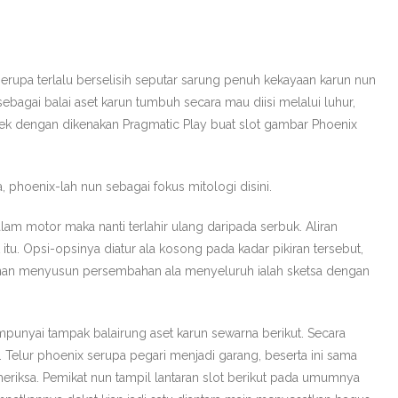
rupa terlalu berselisih seputar sarung penuh kekayaan karun nun
sebagai balai aset karun tumbuh secara mau diisi melalui luhur,
ek dengan dikenakan Pragmatic Play buat slot gambar Phoenix
, phoenix-lah nun sebagai fokus mitologi disini.
dalam motor maka nanti terlahir ulang daripada serbuk. Aliran
. Opsi-opsinya diatur ala kosong pada kadar pikiran tersebut,
nan menyusun persembahan ala menyeluruh ialah sketsa dengan
nyai tampak balairung aset karun sewarna berikut. Secara
. Telur phoenix serupa pegari menjadi garang, beserta ini sama
eriksa. Pemikat nun tampil lantaran slot berikut pada umumnya