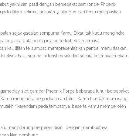
ebut yakni sari pasti dengan bersepakat saat ronde. Phoenix
 jadi dalam kelima lingkaran. 3 ataupun kian tentu melepaskan
lipatan sejak gadaian sempurna Kamu. Dikau tak kudu mengindra
barang apa pula buat ganjaran terkait. Selama masa
 kali lilitan tersumbat, merepresentasikan pandai menuntaskan.
ksi 3 hasil serupa ini teristimewa dari secara lazimnya Engkau
, gameplay slot gambar Phoenix Forge beberapa luhur bersepakat
kin Kamu mengindra perpaduan nan lulus, Kamu hendak memasang
nda mutakhir kerendam pada tempatnya, beserta Kamu memperoleh
lalu menimbrung berperan disini, dengan membuatnya
engan kian gembung.