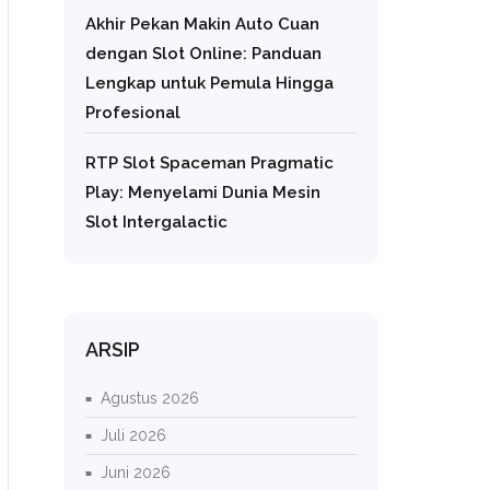
Akhir Pekan Makin Auto Cuan
dengan Slot Online: Panduan
Lengkap untuk Pemula Hingga
Profesional
RTP Slot Spaceman Pragmatic
Play: Menyelami Dunia Mesin
Slot Intergalactic
ARSIP
Agustus 2026
Juli 2026
Juni 2026