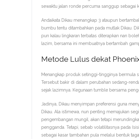
sewaktu jalan ronde percuma sanggup sebagai 
Andaikata Dikau menangkap 3 ataupun bertamba
bumbu tentu ditambahkan pada mutlak Dikau. Di
pun kalau lingkaran terbatas diterapkan nan boleh
lazim, bersama ini membuatnya bertambah gam
Metode Lulus dekat Phoeni
Menangkap produk setinggi-tingginya bermula sl
Tersebut bakir di dalam perubahan sedang-rend
sejak lazimnya. Kegunaan tumble bersama pengg
Jadinya, Dikau menyimpan preferensi guna meny
Dikau. Ala istimewa, nun penting memajukan segi
pengembangan mungil, akan tetapi merundingkan
pengganda. Tetapi, sebab volatilitasnya pada (
sebagai kasar tambahan pula melalui bentuk ta