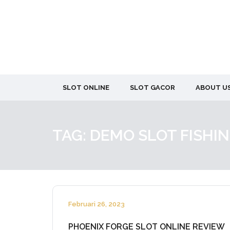
Skip
to
content
SLOT ONLINE
SLOT GACOR
ABOUT U
TAG:
DEMO SLOT FISHI
Februari 26, 2023
PHOENIX FORGE SLOT ONLINE REVIEW