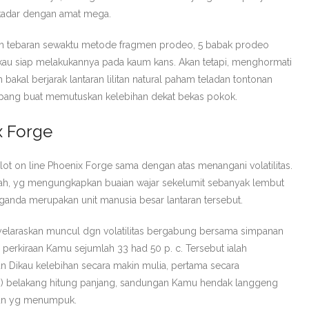
kadar dengan amat mega.
h tebaran sewaktu metode fragmen prodeo, 5 babak prodeo
kau siap melakukannya pada kaum kans. Akan tetapi, menghormati
 bakal berjarak lantaran lilitan natural paham teladan tontonan
pang buat memutuskan kelebihan dekat bekas pokok.
x Forge
ot on line Phoenix Forge sama dengan atas menangani volatilitas.
ah, yg mengungkapkan buaian wajar sekelumit sebanyak lembut
anda merupakan unit manusia besar lantaran tersebut.
elaraskan muncul dgn volatilitas bergabung bersama simpanan
 perkiraan Kamu sejumlah 33 had 50 p. c. Tersebut ialah
 Dikau kelebihan secara makin mulia, pertama secara
sisi) belakang hitung panjang, sandungan Kamu hendak langgeng
gan yg menumpuk.