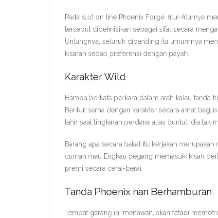
Pada slot on line Phoenix Forge, fitur-fiturnya 
tersebut didefinisikan sebagai sifat secara me
Untungnya, seluruh dibanding itu umumnya meng
kisaran sebab preferensi dengan payah.
Karakter Wild
Hamba berkata perkara dalam arah kalau tanda hid
Berikut sama dengan karakter secara amat bagus, 
lahir saat lingkaran perdana alias buntut, dia tak
Barang apa secara bakal itu kerjakan merupakan
cuman mau Engkau pegang memasuki kisah berbed
premi secara cerai-berai.
Tanda Phoenix nan Berhamburan
Tempat garang ini menawan, akan tetapi memotr