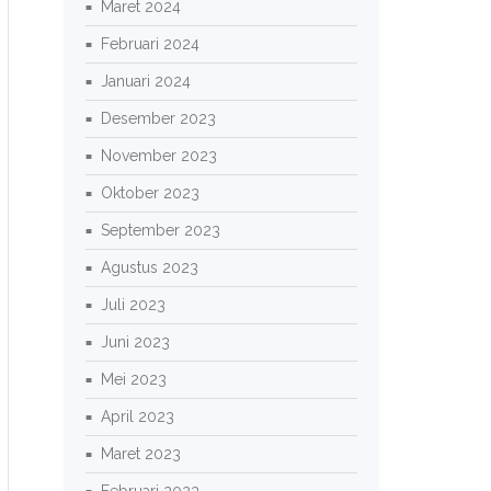
Maret 2024
Februari 2024
Januari 2024
Desember 2023
November 2023
Oktober 2023
September 2023
Agustus 2023
Juli 2023
Juni 2023
Mei 2023
April 2023
Maret 2023