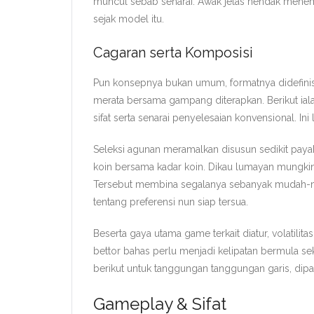
muncul sebab senarai. Awak jelas hendak menemp
sejak model itu.
Cagaran serta Komposisi
Pun konsepnya bukan umum, formatnya didefinisi
merata bersama gampang diterapkan. Berikut ial
sifat serta senarai penyelesaian konvensional. Ini
Seleksi agunan meramalkan disusun sedikit paya
koin bersama kadar koin. Dikau lumayan mungkin
Tersebut membina segalanya sebanyak mudah-mu
tentang preferensi nun siap tersua.
Beserta gaya utama game terkait diatur, volati
bettor bahas perlu menjadi kelipatan bermula se
berikut untuk tanggungan tanggungan garis, dipas
Gameplay & Sifat