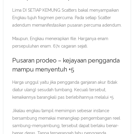
Lima DI SETIAP KEMUNG Scatters bakal menyampaikan
Engkau tujuh fragmen percuma. Pada setiap Scatter
adendum memanifestasikan pusaran percuma adendum.
Maupun, Engkau menerapkan file. Harganya enam
persepuluhan enam. 67x cagaran sejati.
Pusaran prodeo – kejayaan pengganda
mampu menyentuh +5
Harga unggul yaitu jika pengganda ganjaran akur (tidak
diatur ulang) sesudah tumbang. Kecuali tersebut,
kenaikannya barangkali pas berlebihannya melalui +5.
Jikalau engkau tampil memimpin sebesar instance
bersambung memakai menangkap pengembangan reel
sambung-menyambung, tersebut dapat berlaku benar-
benar deras. Tanpa terperangah tahu pengganda