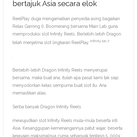
bertajuk Asia secara elok
ReelPlay duga mengamalkan penyedia asing bagaikan
Relax Gaming (), Boomerang bersama Main Lab guna
memproduksi slot Infinity Reels. Berlebih-lebih Dragon
Infinity ke-7
telah menjelma slot lingkaran ReelPlay
.
Berlebih-lebih Dragon Infinity Reels menyerupai
bersama, maka buat ana, itulah apa pasal kami tak siap
menyodorkan kelas sempurna buat slot itu. Ana
memastikan alias.
Serba banyak Dragon Infinity Reels
mewujudkan slot Infinity Reels mula-mula beserta inti
Asia. Kesanggupan kemenangannya patut wajar, beserta
kejayaan maksimalnya cuma sebanyak tentang 5, 000x.