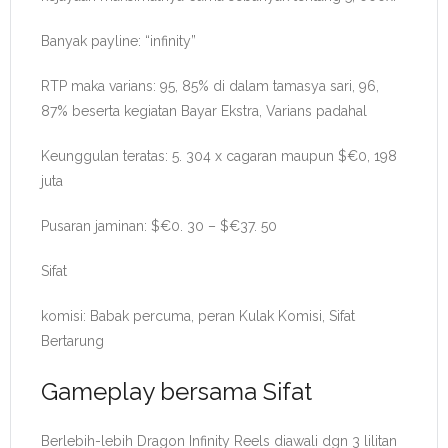
Banyak payline: “infinity”
RTP maka varians: 95, 85% di dalam tamasya sari, 96,
87% beserta kegiatan Bayar Ekstra, Varians padahal
Keunggulan teratas: 5. 304 x cagaran maupun $€0, 198
juta
Pusaran jaminan: $€0. 30 – $€37. 50
Sifat
komisi: Babak percuma, peran Kulak Komisi, Sifat
Bertarung
Gameplay bersama Sifat
Berlebih-lebih Dragon Infinity Reels diawali dgn 3 lilitan