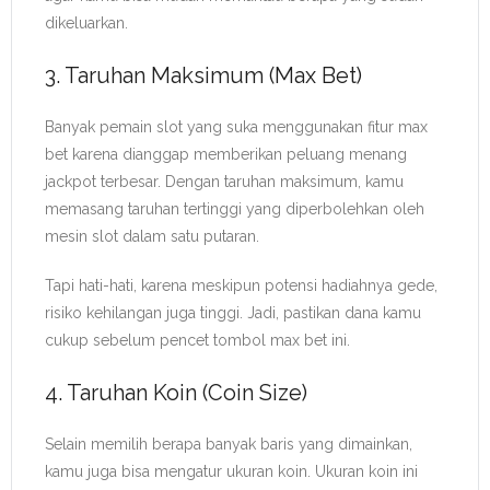
dikeluarkan.
3. Taruhan Maksimum (Max Bet)
Banyak pemain slot yang suka menggunakan fitur max
bet karena dianggap memberikan peluang menang
jackpot terbesar. Dengan taruhan maksimum, kamu
memasang taruhan tertinggi yang diperbolehkan oleh
mesin slot dalam satu putaran.
Tapi hati-hati, karena meskipun potensi hadiahnya gede,
risiko kehilangan juga tinggi. Jadi, pastikan dana kamu
cukup sebelum pencet tombol max bet ini.
4. Taruhan Koin (Coin Size)
Selain memilih berapa banyak baris yang dimainkan,
kamu juga bisa mengatur ukuran koin. Ukuran koin ini