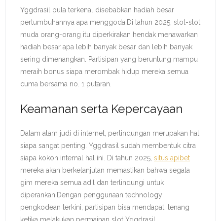
Yggdrasil pula terkenal disebabkan hadiah besar
pertumbuhannya apa menggoda.Di tahun 2025, slot-slot
muda orang-orang itu diperkirakan hendak menawarkan
hadiah besar apa lebih banyak besar dan lebih banyak
sering dimenangkan. Partisipan yang beruntung mampu
meraih bonus siapa merombak hidup mereka semua
cuma bersama no. 1 putaran.
Keamanan serta Kepercayaan
Dalam alam judi di internet, perlindungan merupakan hal
siapa sangat penting. Yggdrasil sudah membentuk citra
siapa kokoh internal hal ini. Di tahun 2025,
situs apibet
mereka akan berkelanjutan memastikan bahwa segala
gim mereka semua adil dan terlindungi untuk
diperankan.Dengan penggunaan technology
pengkodean terkini, partisipan bisa mendapati tenang
ketika melakukan permainan slot Yggdrasil.