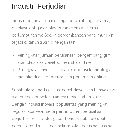
Industri Perjudian
Industri perjudian online lanjut berkembang serta maju,
di lokasi slot gacor play peran esensial internal
pertumbuhannya.Sedikit perkembangan yang mungkin
terjadi di tahun 2024 di tengah lain:
Peningkatan jumlah perusahaan pengembang gim
apa fokus atas development slot online
Peningkatan investasi sebab korporasi technology
gigantic di dalam perusahaan pertaruhan online
Sebab ulasan pada di atas, dapat dinyatakan bahwa arus
slot hendak berkelanjutan maju pada tahun 2024.
Dengan inovasi inovasi, popularitas yang meningkat,
regulasi apa ketat, serta pertumbuhan perusahaan
perjudian on line, slot gacor hendak stabil berubah
game siapa diminati dari sekumpulan partisipan kasino