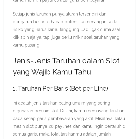
kamu memilih paylines atau garis pembayaran.
Setiap jenis taruhan punya aturan tersendiri dan
pengaruh besar terhadap potensi kemenangan serta
risiko yang harus kamu tanggung. Jadi, gak cuma asal
klik spin aja ya, tapi juga perlu mikir soal taruhan yang
kamu pasang.
Jenis-Jenis Taruhan dalam Slot
yang Wajib Kamu Tahu
1. Taruhan Per Baris (Bet per Line)
Ini adalah jenis taruhan paling umum yang sering
digunakan pemain slot. Di sini, kamu memasang taruhan
pada setiap garis pembayaran yang aktif. Misalnya, kalau
mesin slot punya 20 paylines dan kamu ingin bertaruh di
semua garis, maka total taruhanmu adalah jumlah