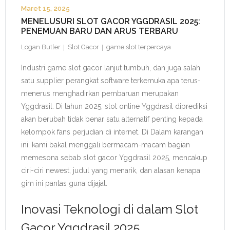
Maret 15, 2025
MENELUSURI SLOT GACOR YGGDRASIL 2025:
PENEMUAN BARU DAN ARUS TERBARU
Logan Butler
Slot Gacor
game slot terpercaya
Industri game slot gacor lanjut tumbuh, dan juga salah
satu supplier perangkat software terkemuka apa terus-
menerus menghadirkan pembaruan merupakan
Yggdrasil. Di tahun 2025, slot online Yggdrasil diprediksi
akan berubah tidak benar satu alternatif penting kepada
kelompok fans perjudian di internet. Di Dalam karangan
ini, kami bakal menggali bermacam-macam bagian
memesona sebab slot gacor Yggdrasil 2025, mencakup
ciri-ciri newest, judul yang menarik, dan alasan kenapa
gim ini pantas guna dijajal.
Inovasi Teknologi di dalam Slot
Gacor Yggdrasil 2025