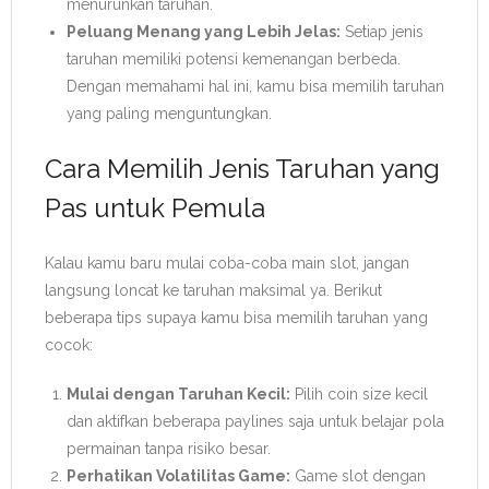
menurunkan taruhan.
Peluang Menang yang Lebih Jelas:
Setiap jenis
taruhan memiliki potensi kemenangan berbeda.
Dengan memahami hal ini, kamu bisa memilih taruhan
yang paling menguntungkan.
Cara Memilih Jenis Taruhan yang
Pas untuk Pemula
Kalau kamu baru mulai coba-coba main slot, jangan
langsung loncat ke taruhan maksimal ya. Berikut
beberapa tips supaya kamu bisa memilih taruhan yang
cocok:
Mulai dengan Taruhan Kecil:
Pilih coin size kecil
dan aktifkan beberapa paylines saja untuk belajar pola
permainan tanpa risiko besar.
Perhatikan Volatilitas Game:
Game slot dengan