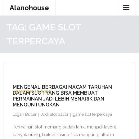
Skip
Alanohouse
to
content
TAG:
GAME SLOT
TERPERCAYA
MENGENAL BERBAGAI MACAM TARUHAN
Desember 15, 2025
DALAM SLOT YANG BISA MEMBUAT
PERMAINAN JADI LEBIH MENARIK DAN
MENGUNTUNGKAN
Logan Butler
Judi Slot Gacor
game slot terpercaya
Permainan slot memang sudah lama menjadi favorit
banyak orang, baik di kasino fisik maupun platform