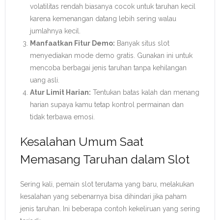
volatilitas rendah biasanya cocok untuk taruhan kecil
karena kemenangan datang lebih sering walau
jumlahnya kecil.
Manfaatkan Fitur Demo:
Banyak situs slot
menyediakan mode demo gratis. Gunakan ini untuk
mencoba berbagai jenis taruhan tanpa kehilangan
uang asli.
Atur Limit Harian:
Tentukan batas kalah dan menang
harian supaya kamu tetap kontrol permainan dan
tidak terbawa emosi.
Kesalahan Umum Saat
Memasang Taruhan dalam Slot
Sering kali, pemain slot terutama yang baru, melakukan
kesalahan yang sebenarnya bisa dihindari jika paham
jenis taruhan. Ini beberapa contoh kekeliruan yang sering