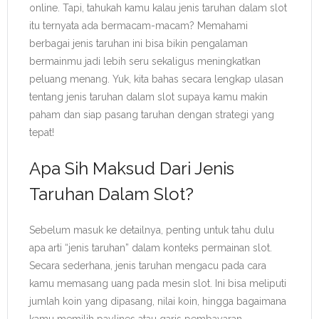
online. Tapi, tahukah kamu kalau jenis taruhan dalam slot
itu ternyata ada bermacam-macam? Memahami
berbagai jenis taruhan ini bisa bikin pengalaman
bermainmu jadi lebih seru sekaligus meningkatkan
peluang menang. Yuk, kita bahas secara lengkap ulasan
tentang jenis taruhan dalam slot supaya kamu makin
paham dan siap pasang taruhan dengan strategi yang
tepat!
Apa Sih Maksud Dari Jenis
Taruhan Dalam Slot?
Sebelum masuk ke detailnya, penting untuk tahu dulu
apa arti “jenis taruhan” dalam konteks permainan slot.
Secara sederhana, jenis taruhan mengacu pada cara
kamu memasang uang pada mesin slot. Ini bisa meliputi
jumlah koin yang dipasang, nilai koin, hingga bagaimana