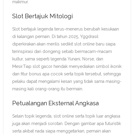
makmur.
Slot Bertajuk Mitologi
Slot bertajuk legenda terus-menerus berubah kesukaan
di kalangan pemain. Di tahun 2025, Yggdrasil
diperkirakan akan merilis sedikit slot online baru siapa
terinspirasi dari dongeng sebab bermacam-macam
kultur, sama seperti legenda Yunani, Norse, dan
Mesir.Tiap slot gacor hendak menyediakan simbol ikonik
dan fitur bonus apa cocok serta topik tersebut, sehingga
pelaku dapat mengalami kesan yang tidak sama masing-
masing kali orang-orang itu bermain.
Petualangan Eksternal Angkasa
Selain topik legenda, slot online serta topik luar angkasa
juga akan menjadi sorotan. Dengan gambar apa futuristik
serta akibat nada siapa menggetarkan, pemain akan