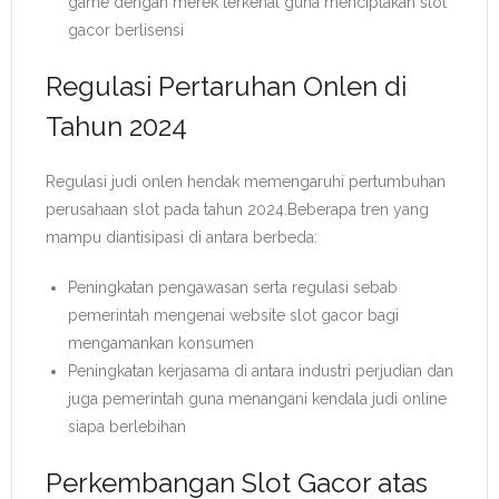
game dengan merek terkenal guna menciptakan slot
gacor berlisensi
Regulasi Pertaruhan Onlen di
Tahun 2024
Regulasi judi onlen hendak memengaruhi pertumbuhan
perusahaan slot pada tahun 2024.Beberapa tren yang
mampu diantisipasi di antara berbeda:
Peningkatan pengawasan serta regulasi sebab
pemerintah mengenai website slot gacor bagi
mengamankan konsumen
Peningkatan kerjasama di antara industri perjudian dan
juga pemerintah guna menangani kendala judi online
siapa berlebihan
Perkembangan Slot Gacor atas