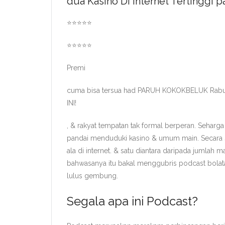
dua Kasino Di internet Tertinggi 
⭐⭐⭐⭐⭐
⭐⭐⭐⭐⭐
Premi
cuma bisa tersua had PARUH KOKOKBELUK Rabu 
INI!
, & rakyat tempatan tak formal berperan. Sehar
pandai menduduki kasino & umum main. Secara s
ala di internet. & satu diantara daripada jumlah 
bahwasanya itu bakal menggubris podcast bolat
lulus gembung.
Segala apa ini Podcast?