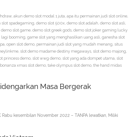
thdraw
,
akun demo slot modal 1 juta
,
apa itu permainan judi slot online
,
 slot spadegaming
,
demo slot 500x
,
demo slot adalah
,
demo slot asli
,
,
demo slot game
,
demo slot greek gods
,
demo slot joker gaming lucky
 lagi booming
,
game slot yang menghasilkan uang asli
,
ganesha slot
apa
,
open slot demo
,
permainan judi slot yang mudah menang
,
situs
 heylinkme
,
slot demo madame destiny megaways
,
slot demo majong
,
lot princess demo
,
slot wwg demo
,
slot yang ada dompet utama
,
slot
 bonanza xmas slot demo
,
take olympus slot demo
,
the hand midas
Didengarkan Masa Bergerak
abu kesembilan November 2022 – TANPA lewatkan, Miliki