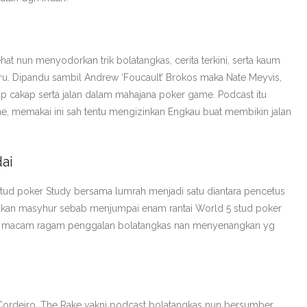
t nun menyodorkan trik bolatangkas, cerita terkini, serta kaum
. Dipandu sambil Andrew ‘Foucault’ Brokos maka Nate Meyvis,
ap cakap serta jalan dalam mahajana poker game. Podcast itu
e, memakai ini sah tentu mengizinkan Engkau buat membikin jalan
ai
stud poker Study bersama lumrah menjadi satu diantara pencetus
 bukan masyhur sebab menjumpai enam rantai World 5 stud poker
– macam ragam penggalan bolatangkas nan menyenangkan yg
 Cordeiro, The Rake yakni podcast bolatangkas nun bersumber