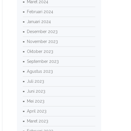
Maret 2024
Februari 2024
Januari 2024
Desember 2023
November 2023
Oktober 2023
September 2023
Agustus 2023
Juli 2023
Juni 2023
Mei 2023
April 2023
Maret 2023