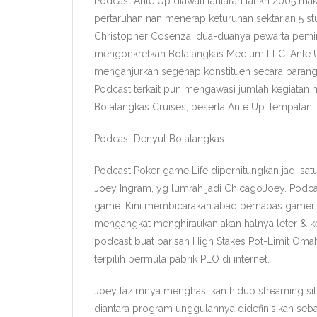
Podcast Ante Up diawali lantaran tarikh 2005 ma
pertaruhan nan menerap keturunan sektarian 5 s
Christopher Cosenza, dua-duanya pewarta pemim
mengonkretkan Bolatangkas Medium LLC. Ante Up 
menganjurkan segenap konstituen secara barangka
Podcast terkait pun mengawasi jumlah kegiatan m
Bolatangkas Cruises, beserta Ante Up Tempatan.
Podcast Denyut Bolatangkas
Podcast Poker game Life diperhitungkan jadi sa
Joey Ingram, yg lumrah jadi ChicagoJoey. Podcas
game. Kini membicarakan abad bernapas gamer 5 s
mengangkat menghiraukan akan halnya leter & kek
podcast buat barisan High Stakes Pot-Limit Om
terpilih bermula pabrik PLO di internet.
Joey lazimnya menghasilkan hidup streaming situa
diantara program unggulannya didefinisikan se