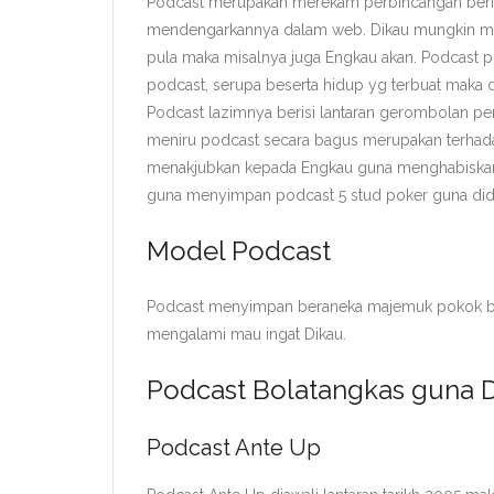
Podcast merupakan merekam perbincangan berisi
mendengarkannya dalam web. Dikau mungkin m
pula maka misalnya juga Engkau akan. Podcast 
podcast, serupa beserta hidup yg terbuat maka d
Podcast lazimnya berisi lantaran gerombolan pen
meniru podcast secara bagus merupakan terhada
menakjubkan kepada Engkau guna menghabiskan k
guna menyimpan podcast 5 stud poker guna did
Model Podcast
Podcast menyimpan beraneka majemuk pokok bua
mengalami mau ingat Dikau.
Podcast Bolatangkas guna 
Podcast Ante Up