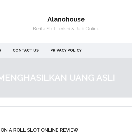
Alanohouse
Berita Slot Terkini & Judi Online
S
CONTACT US
PRIVACY POLICY
MENGHASILKAN UANG ASLI
 ON A ROLL SLOT ONLINE REVIEW