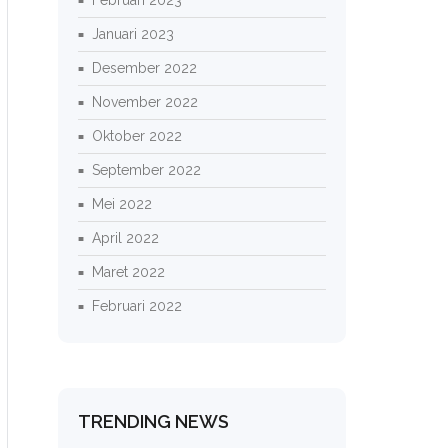
Februari 2023
Januari 2023
Desember 2022
November 2022
Oktober 2022
September 2022
Mei 2022
April 2022
Maret 2022
Februari 2022
TRENDING NEWS