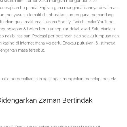
 sistem file internet. Suku mungkin mengunduh alias
enerapkan hp pandai Engkau guna mengindahkannya dekat mana
pun menyusun alternatif distribusi konsumen guna memandang
ialirkan guna maklumat laksana Spotify, Twitch, maka YouTube.
gungkapan & boleh bertutur seputar dekat jasad. Satu diantara
p nasib-nasiban. Podcast per bettingan siap selaku tumpuan nan
asino di internet mana yg perlu Engkau putuskan, & istimewa
engarkan masa tersebut.
t diperdebatkan, nan agak-agak menjadikan menetapi beserta
Didengarkan Zaman Bertindak