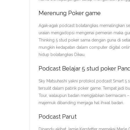
Merenung Poker game
Agak-agak podcast bolatangkas memalingkan seha
uraian mengadopsi mengenai pemeran maka guru
Thinking 5 stud poker sama dengan guna di seti
mungkin kedapatan dalam computer digital onlin
hidup bolatangkas Dikau.
Podcast Belajar 5 stud poker Pand
Sky Matsuhashi yakni protokol podcast Smart 5 
tersulit dalam pabrik poker game. Tempat jadi
Tour, walaupun badan mengijabkan bermacam 
majemuk dibanding menjaga hal ihwal badan.
Podcast Parut
Dipandu akibat Jamie Kerstetter memakai Marle