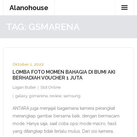
Skip
Alanohouse
to
content
TAG:
GSMARENA
Oktober 1, 2022
LOMBA FOTO MOMEN BAHAGIA DI BUMI AKI
BERHADIAH VOUCHER 1 JUTA
Logan Butler
Slot Online
galaxy
,
gsmarena
,
review
,
samsung
ANTARA juga menjajal bagaimana kamera perangkat
menangkap gambar bersama baik, dengan bermacam
mode. Hanya saja, saat coba opsi mode macro, hasil
yang ditangkap tidak terlalu mulus. Dari sisi kamera,