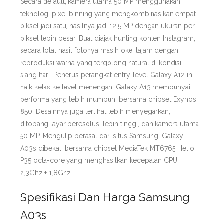
Secara default, kamera utama 50 MP menggunakan
teknologi pixel binning yang mengkombinasikan empat
piksel jadi satu, hasilnya jadi 12,5 MP dengan ukuran per
piksel lebih besar. Buat diajak hunting konten Instagram,
secara total hasil fotonya masih oke, tajam dengan
reproduksi warna yang tergolong natural di kondisi
siang hari. Penerus perangkat entry-level Galaxy A12 ini
naik kelas ke level menengah, Galaxy A13 mempunyai
performa yang lebih mumpuni bersama chipset Exynos
850. Desainnya juga terlihat lebih menyegarkan,
ditopang layar beresolusi lebih tinggi, dan kamera utama
50 MP. Mengutip berasal dari situs Samsung, Galaxy
A03s dibekali bersama chipset MediaTek MT6765 Helio
P35 octa-core yang menghasilkan kecepatan CPU
2,3Ghz + 1,8Ghz.
Spesifikasi Dan Harga Samsung
A03s