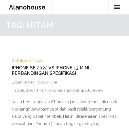
Skip
Alanohouse
to
content
TAG:
HITAM
Oktober 12, 2022
IPHONE SE 2022 VS IPHONE 13 MINI:
PERBANDINGAN SPESIFIKASI
Logan Butler
Slot Online
apple
,
black
,
hitam
,
indonesia
,
iphone
,
quick
,
review
Kalau begitu, apakah iPhone 13 jadi kurang menarik untuk
dipinang? Jawabannya sudah pasti relatif, bergantung
siapa yang dapat membeli. Hal ini dikarenakan spesifikasi
berasal dari iPhone 13 sudah begitu gahar yang