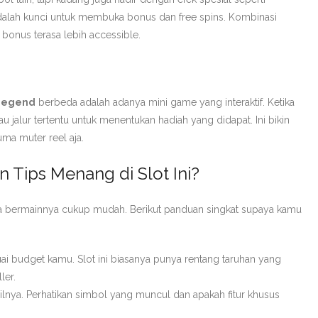
dalah kunci untuk membuka bonus dan free spins. Kombinasi
 bonus terasa lebih accessible.
 Legend
berbeda adalah adanya mini game yang interaktif. Ketika
atau jalur tertentu untuk menentukan hadiah yang didapat. Ini bikin
ma muter reel aja.
 Tips Menang di Slot Ini?
a bermainnya cukup mudah. Berikut panduan singkat supaya kamu
ai budget kamu. Slot ini biasanya punya rentang taruhan yang
ler.
lnya. Perhatikan simbol yang muncul dan apakah fitur khusus