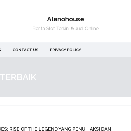
Alanohouse
Berita Slot Terkini & Judi Online
S
CONTACT US
PRIVACY POLICY
 TERBAIK
ES: RISE OF THE LEGEND YANG PENUH AKSI DAN