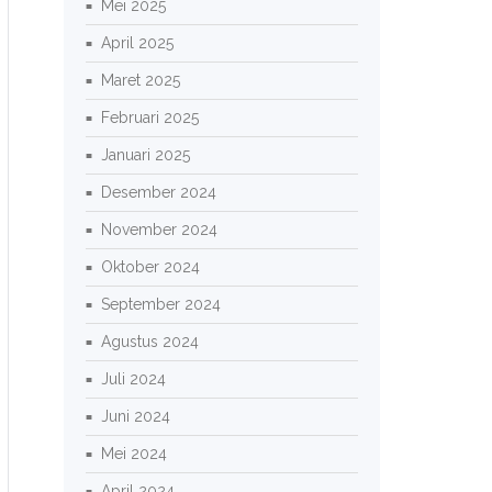
Mei 2025
April 2025
Maret 2025
Februari 2025
Januari 2025
Desember 2024
November 2024
Oktober 2024
September 2024
Agustus 2024
Juli 2024
Juni 2024
Mei 2024
April 2024