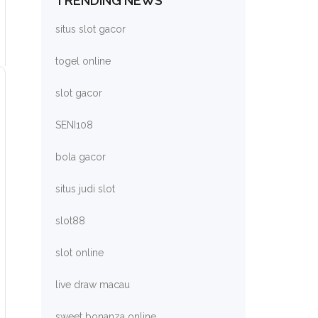
TRENDING NEWS
situs slot gacor
togel online
slot gacor
SENI108
bola gacor
situs judi slot
slot88
slot online
live draw macau
sweet bonanza online