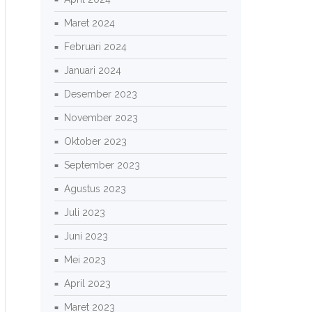
Maret 2024
Februari 2024
Januari 2024
Desember 2023
November 2023
Oktober 2023
September 2023
Agustus 2023
Juli 2023
Juni 2023
Mei 2023
April 2023
Maret 2023