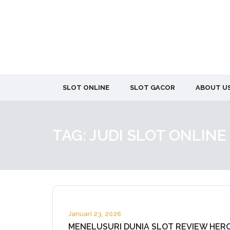
Skip
to
content
SLOT ONLINE
SLOT GACOR
ABOUT U
TAG:
JUDI SLOT ONLINE
Januari 23, 2026
MENELUSURI DUNIA SLOT REVIEW HERO