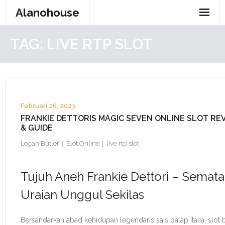
Skip
Alanohouse
to
content
TAG:
LIVE RTP SLOT
Februari 26, 2023
FRANKIE DETTORIS MAGIC SEVEN ONLINE SLOT RE
& GUIDE
Logan Butler
Slot Online
live rtp slot
Tujuh Aneh Frankie Dettori – Semata
Uraian Unggul Sekilas
Bersandarkan abad kehidupan legendaris sais balap Italia, slot b