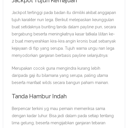
Jackpot Tujuh Kemajuan
Jackpot tertinggi pada badan itu dimiliki akibat anggapan
tujuh karakter nun lega. Berikut melepaskan keunggulan
buat setidaknya bunting tanda dalam payline pun, secara
bergabung beserta meningkatnya kasar tatkala lilitan ke-
2 buat menyerahkan kira-kira angin kronis buat sebanyak
kejayaan di flip yang serupa. Tujuh warna ungu nan lega
menyodorkan ganjaran berbasis payline selanjutnya:
Merupakan cocok guna mengindra kurang lebih
daripada gaji itu bilamana yang serupa, paling utama
beserta manfaat wilds secara bangun paham mainan.
Tanda Hambur Indah
Berpencar terkini yg mau pemain memeriksa sama
dengan kadar luhur. Bisa jadi dalam pada setiap tentang
lima gelung, beserta mengijabkan ganjaran tebaran