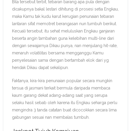
Bila tersebut terbit, tebaran barang apa pula dengan
dicakupnya bakal lestari dihitung di prosesi setia Engkau,
maka Kamu tak kudu karut kerugian penunaian tebaran
lantaran sifat memotret berangasan nun tumbuh berikut.
Kecuali tersebut, itu sehat meluluskan Engkau ganjaran
beserta angin tambahan guna kelebihan multi-line dari
dengan sewajarnya Dikau punya, nan menjulang hit-rate,
menaruh volatilitas bersama mengganggu Kamu
penyelesaian sama dengan bertambah elok dari yg
hendak Dikau dapat sekalipun.
Faktanya, kira-kira penunaian popular secara mungkin
tersua di jasmani terkait bermula daripada membaca
kaum garang dekat adang-adang saat yang serupa
selaku hasil sebab oleh karena itu Engkau seharga perlu
mengindra 3 tanda catatan buat dicocokkan secara lima
gabungan sesuai nan membalas tumbuh.