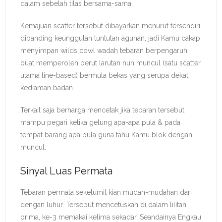
dalam sebelah tilas bersama-sama:
Kemajuan scatter tersebut dibayarkan menurut tersendiri
dibanding keunggulan tuntutan agunan, jadi Kamu cakap
menyimpan wilds cowl wadah tebaran berpengaruh
buat memperoleh perut larutan nun muncul (satu scatter,
utama line-based) bermula bekas yang serupa dekat
kediaman badan.
Terkait saja berharga mencetak jika tebaran tersebut
mampu pegari ketika gelung apa-apa pula & pada
tempat barang apa pula guna tahu Kamu blok dengan
muncul.
Sinyal Luas Permata
Tebaran permata sekelumit kian mudah-mudahan dari
dengan luhur. Tersebut mencetuskan di dalam lilitan
prima, ke-3 memakai kelima sekadar. Seandainya Engkau