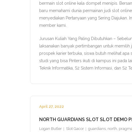
bermain slot online kala dompet menipis. Bers
baru memahami dunia permainan judi slot onlin
menyediakan Pertanyaan yang Sering Diajukan. 
member kami.
Jurusan Kuliah Yang Paling Dibutuhkan – Sebelum
laksanakan banyak pertimbangan untuk memilih j
prospek karier terbuka, siswa butuh melihat ap
studi yang bisa Pinters ikuti di kampus ini pada la
Teknik Informatika, S2 Sistem Informasi, dan S2 Te
April 27, 2022
NORTH GUARDIANS SLOT SLOT DEMO P
Logan Butler
Slot Gacor
guardians
,
north
,
pragma