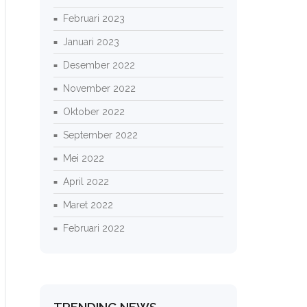
Februari 2023
Januari 2023
Desember 2022
November 2022
Oktober 2022
September 2022
Mei 2022
April 2022
Maret 2022
Februari 2022