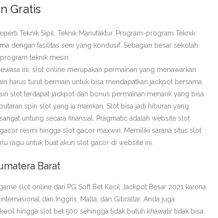
n Gratis
eperti Teknik Sipil, Teknik Manufaktur. Program-program Teknik
a dengan fasilitas seni yang kondusif. Sebagian besar sekolah
 program teknik mesin.
dewasa ini, slot online merupakan permainan yang menawarkan
ain harus turut bermain untuk bisa mendapatkan jackpot bersama
sin slot terdapat jackpot dan bonus permainan menarik yang bisa
aran spin slot yang ia mainkan. Slot bisa jadi hiburan yang
sangat untung secara finansial. Pragmatic adalah website slot
 gacor resmi hingga slot gacor maxwin. Memiliki sarana situs slot
ragu untuk buat akun slot gacor di website ini.
Sumatera Barat
 game slot online dari PG Soft Bet Kecil Jackpot Besar 2021 karena
 internasional dari Inggris, Malta, dan Gibraltar. Anda juga
cil hingga slot bet 500 sehingga tidak butuh khawatir tidak bisa