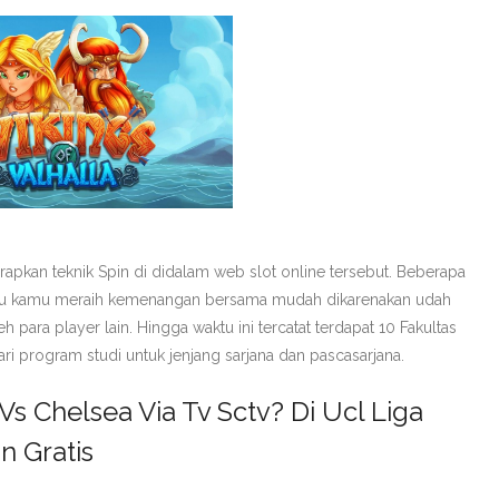
apkan teknik Spin di didalam web slot online tersebut. Beberapa
bantu kamu meraih kemenangan bersama mudah dikarenakan udah
eh para player lain. Hingga waktu ini tercatat terdapat 10 Fakultas
ri program studi untuk jenjang sarjana dan pascasarjana.
s Chelsea Via Tv Sctv? Di Ucl Liga
n Gratis