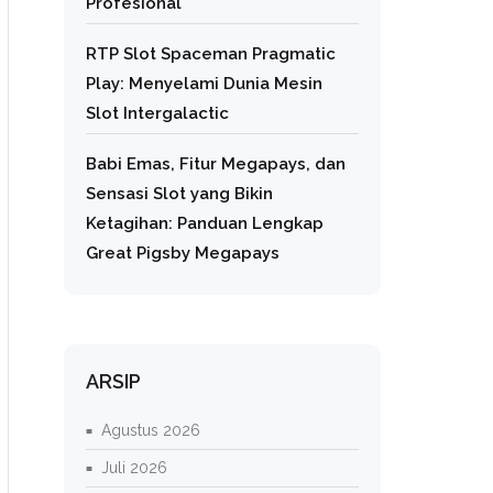
Profesional
RTP Slot Spaceman Pragmatic
Play: Menyelami Dunia Mesin
Slot Intergalactic
Babi Emas, Fitur Megapays, dan
Sensasi Slot yang Bikin
Ketagihan: Panduan Lengkap
Great Pigsby Megapays
ARSIP
Agustus 2026
Juli 2026