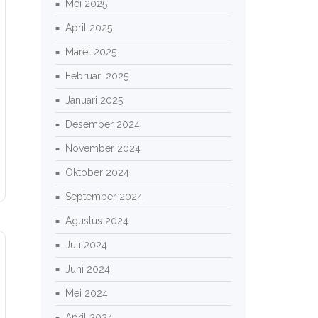
Mei 2025
April 2025
Maret 2025
Februari 2025
Januari 2025
Desember 2024
November 2024
Oktober 2024
September 2024
Agustus 2024
Juli 2024
Juni 2024
Mei 2024
April 2024