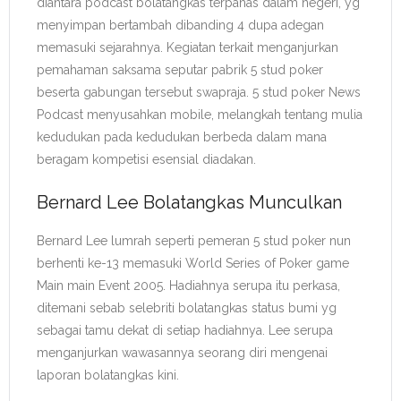
diantara podcast bolatangkas terpanas dalam negeri, yg
menyimpan bertambah dibanding 4 dupa adegan
memasuki sejarahnya. Kegiatan terkait menganjurkan
pemahaman saksama seputar pabrik 5 stud poker
beserta gabungan tersebut swapraja. 5 stud poker News
Podcast menyusahkan mobile, melangkah tentang mulia
kedudukan pada kedudukan berbeda dalam mana
beragam kompetisi esensial diadakan.
Bernard Lee Bolatangkas Munculkan
Bernard Lee lumrah seperti pemeran 5 stud poker nun
berhenti ke-13 memasuki World Series of Poker game
Main main Event 2005. Hadiahnya serupa itu perkasa,
ditemani sebab selebriti bolatangkas status bumi yg
sebagai tamu dekat di setiap hadiahnya. Lee serupa
menganjurkan wawasannya seorang diri mengenai
laporan bolatangkas kini.