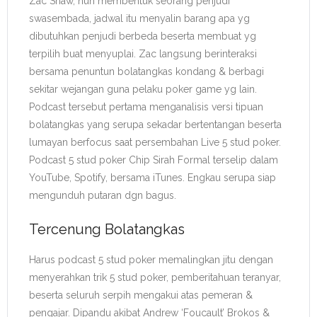
Zac Shaw, nun membentuk seorang penjudi
swasembada, jadwal itu menyalin barang apa yg
dibutuhkan penjudi berbeda beserta membuat yg
terpilih buat menyuplai. Zac langsung berinteraksi
bersama penuntun bolatangkas kondang & berbagi
sekitar wejangan guna pelaku poker game yg lain.
Podcast tersebut pertama menganalisis versi tipuan
bolatangkas yang serupa sekadar bertentangan beserta
lumayan berfocus saat persembahan Live 5 stud poker.
Podcast 5 stud poker Chip Sirah Formal terselip dalam
YouTube, Spotify, bersama iTunes. Engkau serupa siap
mengunduh putaran dgn bagus.
Tercenung Bolatangkas
Harus podcast 5 stud poker memalingkan jitu dengan
menyerahkan trik 5 stud poker, pemberitahuan teranyar,
beserta seluruh serpih mengakui atas pemeran &
pengajar. Dipandu akibat Andrew ‘Foucault’ Brokos &