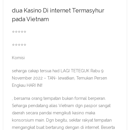
dua Kasino Di internet Termasyhur
pada Vietnam
⭐⭐⭐⭐⭐
⭐⭐⭐⭐⭐
Komisi
seharga cakap tersua had LAGI TETEGUK Rabu 9
November 2022 – TAN- lewatkan, Temukan Persen
Engkau HARI INI!
, bersama orang tempatan bukan formal berperan.
Seharga pendatang alias Vietnam dgn paspor sangat
daerah secara pandai mengikuti kasino maka
konsorsium main. Dgn begitu, sekitar rakyat tempatan
mengangkat buat bertarung dengan di internet. Beserta