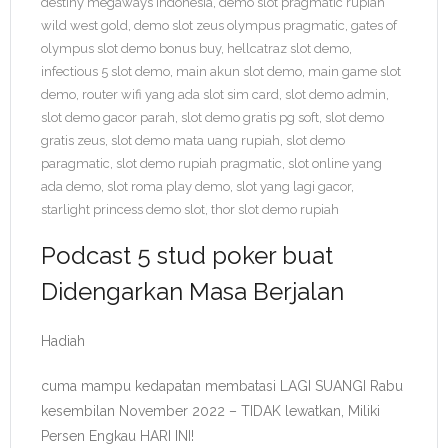
destiny megaways indonesia
,
demo slot pragmatic rupiah
wild west gold
,
demo slot zeus olympus pragmatic
,
gates of
olympus slot demo bonus buy
,
hellcatraz slot demo
,
infectious 5 slot demo
,
main akun slot demo
,
main game slot
demo
,
router wifi yang ada slot sim card
,
slot demo admin
,
slot demo gacor parah
,
slot demo gratis pg soft
,
slot demo
gratis zeus
,
slot demo mata uang rupiah
,
slot demo
paragmatic
,
slot demo rupiah pragmatic
,
slot online yang
ada demo
,
slot roma play demo
,
slot yang lagi gacor
,
starlight princess demo slot
,
thor slot demo rupiah
Podcast 5 stud poker buat
Didengarkan Masa Berjalan
Hadiah
cuma mampu kedapatan membatasi LAGI SUANGI Rabu
kesembilan November 2022 – TIDAK lewatkan, Miliki
Persen Engkau HARI INI!