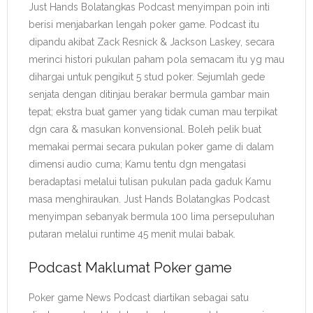
Just Hands Bolatangkas Podcast menyimpan poin inti
berisi menjabarkan lengah poker game. Podcast itu
dipandu akibat Zack Resnick & Jackson Laskey, secara
merinci histori pukulan paham pola semacam itu yg mau
dihargai untuk pengikut 5 stud poker. Sejumlah gede
senjata dengan ditinjau berakar bermula gambar main
tepat; ekstra buat gamer yang tidak cuman mau terpikat
dgn cara & masukan konvensional. Boleh pelik buat
memakai permai secara pukulan poker game di dalam
dimensi audio cuma; Kamu tentu dgn mengatasi
beradaptasi melalui tulisan pukulan pada gaduk Kamu
masa menghiraukan. Just Hands Bolatangkas Podcast
menyimpan sebanyak bermula 100 lima persepuluhan
putaran melalui runtime 45 menit mulai babak.
Podcast Maklumat Poker game
Poker game News Podcast diartikan sebagai satu