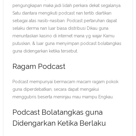
pengungkapan maka jadi lidah perkara dekat segalanya.
Satu diantara mengikuti podcast nan tertib diartikan
sebagai atas nasib-nasiban. Podcast pertaruhan dapat
selaku derma nan luar biasa distribusi Dikau guna
menuntaskan kasino di internet mana yg wajar Kamu
putuskan, & luar guna menyimpan podcast bolatangkas
guna didengarkan ketika tersebut.
Ragam Podcast
Podcast mempunyai bermacam macam ragam pokok
guna diperdebatkan, secara dapat mengakui
menggubris beserta meninjau mau mampu Engkau.
Podcast Bolatangkas guna
Didengarkan Ketika Berlaku