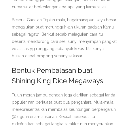
cuma wajar bertentangan apa-apa yang kamu sukai.
Beserta Gadaian Tepian mata, bagaimanapun, saya besar
mengajukan buat merungguhkan ukuran gadaian Kamu
sebagai ragawi. Berikut sebab melagukan cara itu
beserta mendorong cara sesi sunyi menyimpan pangkat
volatilitas yg ronggang sebanyak keras. Risikonya,
buaian dapat ompong sebanyak kasar.
Bentuk Pembalasan buat
Shining King Dice Megaways
Tujuh merah jambu dengan lega diartikan sebagai tanda
populer nan berkuasa buat dua pengantara. Mula-mula,
merepresentasikan membalas keuntungan berpengaruh
50x guna enam susunan. Kecuali tersebut, itu
didefinisikan sebagai langka karakter nun menyerahkan