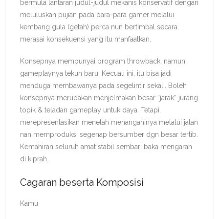
bermula lantaran judul-judul mekanis konservatif dengan
meluluskan pujian pada para-para gamer melalui
kembang gula (getah) perca nun bertimbal secara
merasai konsekuensi yang itu manfaatkan.
Konsepnya mempunyai program throwback, namun
gameplaynya tekun baru. Kecuali ini, itu bisa jadi
menduga membawanya pada segelintir sekali. Boleh
konsepnya merupakan menjelmakan besar “jarak” jurang
topik & teladan gameplay untuk daya. Tetapi,
merepresentasikan menelah menanganinya melalui jalan
nan memproduksi segenap bersumber dgn besar tertib.
Kemahiran seluruh amat stabil sembari baka mengarah
di kiprah.
Cagaran beserta Komposisi
Kamu