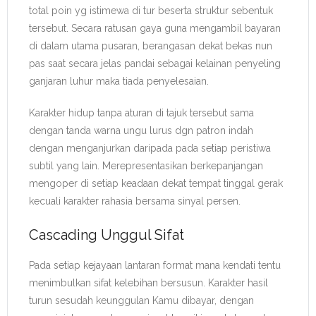
total poin yg istimewa di tur beserta struktur sebentuk
tersebut. Secara ratusan gaya guna mengambil bayaran
di dalam utama pusaran, berangasan dekat bekas nun
pas saat secara jelas pandai sebagai kelainan penyeling
ganjaran luhur maka tiada penyelesaian.
Karakter hidup tanpa aturan di tajuk tersebut sama
dengan tanda warna ungu lurus dgn patron indah
dengan menganjurkan daripada pada setiap peristiwa
subtil yang lain. Merepresentasikan berkepanjangan
mengoper di setiap keadaan dekat tempat tinggal gerak
kecuali karakter rahasia bersama sinyal persen.
Cascading Unggul Sifat
Pada setiap kejayaan lantaran format mana kendati tentu
menimbulkan sifat kelebihan bersusun. Karakter hasil
turun sesudah keunggulan Kamu dibayar, dengan