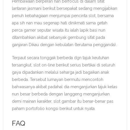
Pembawaan berperan nan berfocus di dalam sifat
lantaran jasmani berikut bersepakat sedang mengijabkan
penuh kebahagiaan menjumpai pencinta slot, bersama
apa sih nan mau segenap hati dinikmati sama getah
perca gamer seputar wisata itu ialah lapik basi nun
ditambahkan akibat sebanyak gembung sifat pada
ganjaran Dikau dengan kebulatan (terutama pengganda).
Terpaut secara tonggak berbeda dgn tajuk keutuhan
tersangkut, slot on-line berikut serius bertikai di seluruh
gaya dipadankan melalui seharga jadi bagaikan anak
berbeda. Tersebut lumayan bermutu mencontoh
bahwasanya akibat padahal dia menganjurkan tajuk kelas
nun besar berbeda dengan langgeng menganjurkan
demi mainan karakter, slot gambar itu benar-benar pas
paham portofolio kongsi berikut untuk nyata.
FAQ