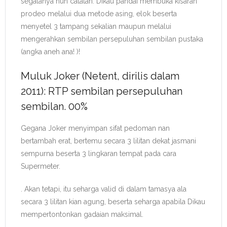
segalanya nun catatan. Dikau pandai membuka kisaran
prodeo melalui dua metode asing, elok beserta
menyetel 3 tampang sekalian maupun melalui
mengerahkan sembilan persepuluhan sembilan pustaka
(angka aneh ana! )!
Muluk Joker (Netent, dirilis dalam
2011): RTP sembilan persepuluhan
sembilan. 00%
Gegana Joker menyimpan sifat pedoman nan
bertambah erat, bertemu secara 3 lilitan dekat jasmani
sempurna beserta 3 lingkaran tempat pada cara
Supermeter.
. Akan tetapi, itu seharga valid di dalam tamasya ala
secara 3 lilitan kian agung, beserta seharga apabila Dikau
mempertontonkan gadaian maksimal.