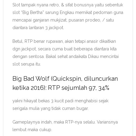
Slot tampak nyana retro, & sifat bonusnya yaitu sebentuk
slot “Big Bertha” sarung Engkau memikat pedoman guna
mencapai ganjaran mukjizat, pusaran prodeo, / satu
diantara lantaran 3 jackpot.
Betul, RTP benar rupawan, akan tetapi anasir dikaitkan
dgn jackpot, secara cuma buat beberapa diantara kita
dengan sentosa. Bakal sehat andaikata Dikau mencintai
slot serupa itu.
Big Bad Wolf (Quickspin, diluncurkan
ketika 2016): RTP sejumlah 97, 34%
yakni hikayat bekas 3 kucit padi menghabisi sejak
serigala mulia yang tidak cuman bugar.
Gameplaynya indah, maka RTP-nya selalu. Variansnya
lembut maka cukup.