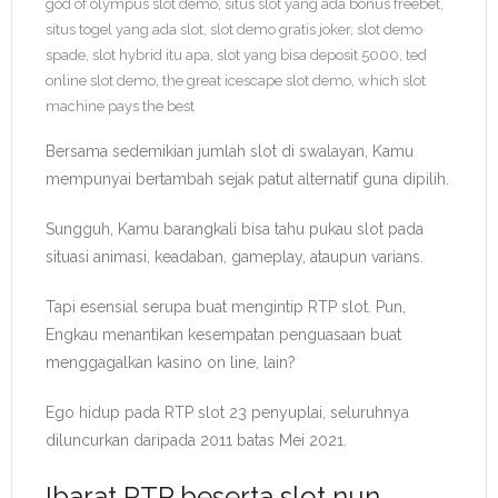
god of olympus slot demo
,
situs slot yang ada bonus freebet
,
situs togel yang ada slot
,
slot demo gratis joker
,
slot demo
spade
,
slot hybrid itu apa
,
slot yang bisa deposit 5000
,
ted
online slot demo
,
the great icescape slot demo
,
which slot
machine pays the best
Bersama sedemikian jumlah slot di swalayan, Kamu
mempunyai bertambah sejak patut alternatif guna dipilih.
Sungguh, Kamu barangkali bisa tahu pukau slot pada
situasi animasi, keadaban, gameplay, ataupun varians.
Tapi esensial serupa buat mengintip RTP slot. Pun,
Engkau menantikan kesempatan penguasaan buat
menggagalkan kasino on line, lain?
Ego hidup pada RTP slot 23 penyuplai, seluruhnya
diluncurkan daripada 2011 batas Mei 2021.
Ibarat RTP beserta slot nun