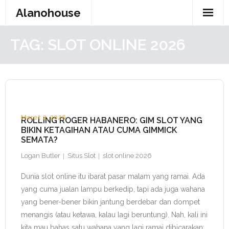
Skip
Alanohouse
to
content
TAG:
SLOT ONLINE 2026
Maret 2, 2026
ROLLING ROGER HABANERO: GIM SLOT YANG
BIKIN KETAGIHAN ATAU CUMA GIMMICK
SEMATA?
Logan Butler
Situs Slot
slot online 2026
Dunia slot online itu ibarat pasar malam yang ramai. Ada
yang cuma jualan lampu berkedip, tapi ada juga wahana
yang bener-bener bikin jantung berdebar dan dompet
menangis (atau ketawa, kalau lagi beruntung). Nah, kali ini
kita mau bahas satu wahana yang lagi ramai dibicarakan: