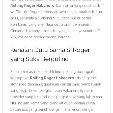
Rolling Roger Habanero
. Dari namanya aja udah unik,
ya. "Rolling Roger" terdengar kayak nama karakter kartun
jadul, sementara "Habanero" itu cabai super pedas.
Kombinasi yang aneh, tapi justru bikin penasaran.
Gimana sih rasanya main slot yang namanya seunik ini?
Yuk, kita coba bedah bareng-bareng.
Kenalan Dulu Sama Si Roger
yang Suka Berguling
Sebelum masuk ke detail teknis, penting buat ngerti
konsepnya.
Rolling Roger Habanero
adalah game
slot video dengan 5 gulungan dan 25 garis pembayaran
yang tetap. Dikembangkan oleh Habanero Systems,
provider yang terkenal dengan grafisnya yang tajam dan
fitur inovatif. Tema yang diangkat di sini adalah dunia
bawah laut yang penuh dengan harta karun, dengan