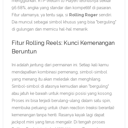
menggiurkan. RTP (Return to Player) teoritisnya sekitar
96.68%, angka yang standar dan kompetitif di pasaran.
Fitur utamanya, ya tentu saja, si
Rolling Roger
sendiri.
Dia muncul sebagai simbol khusus yang bisa "berguling"
di gulungan dan memicu hal-hal menarik.
Fitur Rolling Reels: Kunci Kemenangan
Beruntun
Ini adalah jantung dari permainan ini. Setiap kali kamu
mendapatkan kombinasi pemenang, simbol-simbol
yang menang itu akan meledak dan menghilang.
Simbol-simbol di atasnya kemudian akan "berguling"
atau jatuh ke bawah untuk mengisi posisi yang kosong.
Proses ini bisa terjadi berulang-ulang dalam satu spin,
membuka peluang untuk chain reaction (reaksi berantai)
kemenangan tanpa henti. Rasanya kayak lagi dapat
jackpot mini yang terus mengalir. Di tengah proses