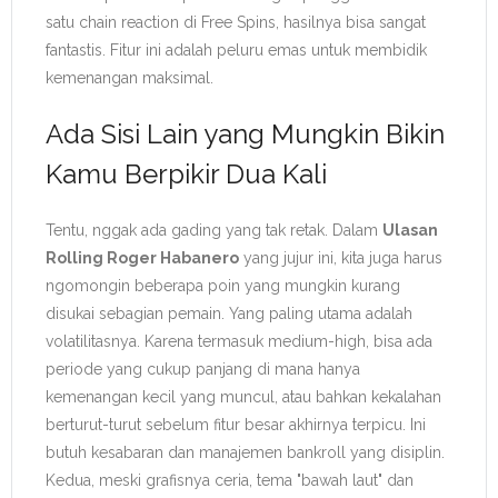
satu chain reaction di Free Spins, hasilnya bisa sangat
fantastis. Fitur ini adalah peluru emas untuk membidik
kemenangan maksimal.
Ada Sisi Lain yang Mungkin Bikin
Kamu Berpikir Dua Kali
Tentu, nggak ada gading yang tak retak. Dalam
Ulasan
Rolling Roger Habanero
yang jujur ini, kita juga harus
ngomongin beberapa poin yang mungkin kurang
disukai sebagian pemain. Yang paling utama adalah
volatilitasnya. Karena termasuk medium-high, bisa ada
periode yang cukup panjang di mana hanya
kemenangan kecil yang muncul, atau bahkan kekalahan
berturut-turut sebelum fitur besar akhirnya terpicu. Ini
butuh kesabaran dan manajemen bankroll yang disiplin.
Kedua, meski grafisnya ceria, tema "bawah laut" dan