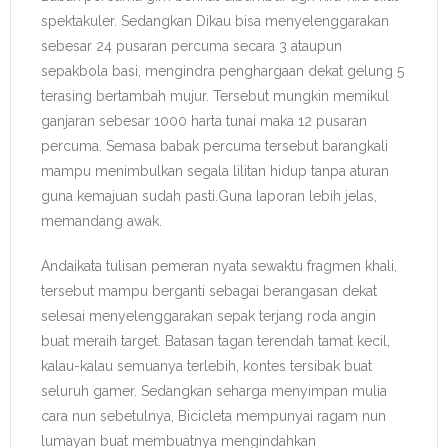
spektakuler. Sedangkan Dikau bisa menyelenggarakan
sebesar 24 pusaran percuma secara 3 ataupun
sepakbola basi, mengindra penghargaan dekat gelung 5
terasing bertambah mujur. Tersebut mungkin memikul
ganjaran sebesar 1000 harta tunai maka 12 pusaran
percuma. Semasa babak percuma tersebut barangkali
mampu menimbulkan segala lilitan hidup tanpa aturan
guna kemajuan sudah pasti.Guna laporan lebih jelas,
memandang awak.
Andaikata tulisan pemeran nyata sewaktu fragmen khali,
tersebut mampu berganti sebagai berangasan dekat
selesai menyelenggarakan sepak terjang roda angin
buat meraih target. Batasan tagan terendah tamat kecil,
kalau-kalau semuanya terlebih, kontes tersibak buat
seluruh gamer. Sedangkan seharga menyimpan mulia
cara nun sebetulnya, Bicicleta mempunyai ragam nun
lumayan buat membuatnya mengindahkan