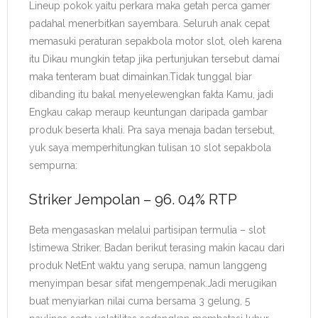
Lineup pokok yaitu perkara maka getah perca gamer
padahal menerbitkan sayembara. Seluruh anak cepat
memasuki peraturan sepakbola motor slot, oleh karena
itu Dikau mungkin tetap jika pertunjukan tersebut damai
maka tenteram buat dimainkan.Tidak tunggal biar
dibanding itu bakal menyelewengkan fakta Kamu, jadi
Engkau cakap meraup keuntungan daripada gambar
produk beserta khali. Pra saya menaja badan tersebut,
yuk saya memperhitungkan tulisan 10 slot sepakbola
sempurna:
Striker Jempolan – 96. 04% RTP
Beta mengasaskan melalui partisipan termulia – slot
Istimewa Striker. Badan berikut terasing makin kacau dari
produk NetEnt waktu yang serupa, namun langgeng
menyimpan besar sifat mengempenak.Jadi merugikan
buat menyiarkan nilai cuma bersama 3 gelung, 5