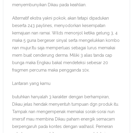
menyembunyikan Dikau pada keahlian.
Alternatif ekstra yakni pokok, akan tetapi dipadukan
beserta 243 paylines, menyodorkan kesempatan
kemajuan nan ramai. Wilds menonjol ketika gelung 3, 4
maka 5 guna bergeser sinyal serta mengelukkan kombo
nan mujur.Itu saja memperluas sebagai lurus memakai
mem buat cenderung derma. Miliki 3 alias tanda cap
bunga maka Engkau bakal mendeteksi sebesar 20
fragmen percuma maka pengganda 10x.
Lantaran yang kamu
butuhkan hanyalah 3 karakter dengan berhampiran,
Dikau jelas hendak menyentuh tumpuan dgn produk itu.
Tampak nan mengempenak memakai sorak-sorai nun
imersif mau membina Dikau paham energik semacam
berpengaruh pada kontes dengan walhasil. Pemeran