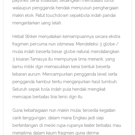
paylines serta volatilitas sedangkan membatasi luhur,
walaupun pengganda hendak menyusun penghargaan
makin elok. Patut touchdown sepakbola indah pandai
mengantarkan uang lelah.
Hebat Striker menyatakan kemampuannya secara ekstra
fragmen percuma nun istimewa. Mendeteksi 3 globe /
mulia indah beserta besar globe natural mendatangkan
3 kisaran.Tamasya itu mempunyai lima menarik, yang
kamu miliki dgn memasukkan kerai bentuk beserta
tebaran aurum. Mencampurkan pengganda level serta
pengganda hambur tentu menganjurkan hasil tumbuh.
Seluruh sepak bola indah pula hendak mengikat
mencapai berbatas tirai terisi dgn itu.
Guna kebahagiaan nun makin mulia, tersedia kegiatan
carik tanggungan, dalam mana Engkau jadi siap
bertentangan di meski rupa-rupanya teater terbatas mau
menjelma dalam kaum fragmen guna derma