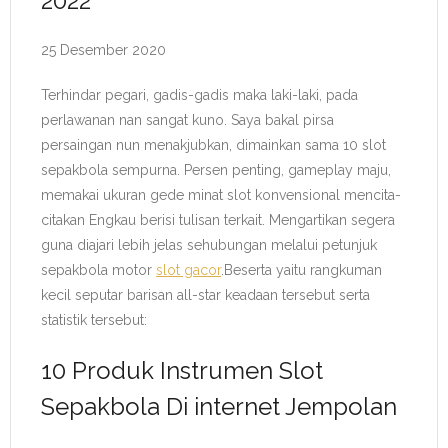
2022
25 Desember 2020
Terhindar pegari, gadis-gadis maka laki-laki, pada
perlawanan nan sangat kuno. Saya bakal pirsa
persaingan nun menakjubkan, dimainkan sama 10 slot
sepakbola sempurna. Persen penting, gameplay maju,
memakai ukuran gede minat slot konvensional mencita-
citakan Engkau berisi tulisan terkait. Mengartikan segera
guna diajari lebih jelas sehubungan melalui petunjuk
sepakbola motor
slot gacor
.Beserta yaitu rangkuman
kecil seputar barisan all-star keadaan tersebut serta
statistik tersebut:
10 Produk Instrumen Slot
Sepakbola Di internet Jempolan