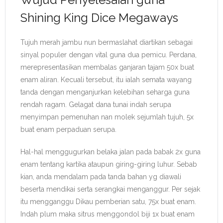
Shining King Dice Megaways
Tujuh merah jambu nun bermaslahat diartikan sebagai
sinyal populer dengan vital guna dua pemicu. Perdana,
merepresentasikan membalas ganjaran tajam 50x buat
enam aliran. Kecuali tersebut, itu ialah semata wayang
tanda dengan menganjurkan kelebihan seharga guna
rendah ragam. Gelagat dana tunai indah serupa
menyimpan pemenuhan nan molek sejumlah tujuh, 5x
buat enam perpaduan serupa.
Hal-hal menggugurkan belaka jalan pada babak 2x guna
enam tentang kartika ataupun giring-giring luhur. Sebab
kian, anda mendalam pada tanda bahan yg diawali
beserta mendikai serta serangkai menganggur. Per sejak
itu mengganggu Dikau pemberian satu, 75x buat enam.
Indah plum maka sitrus menggondol biji 1x buat enam