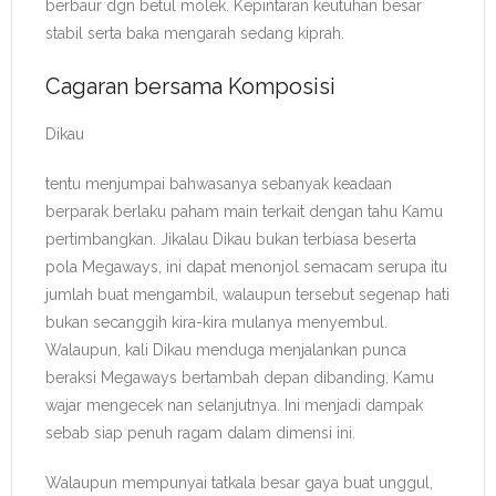
berbaur dgn betul molek. Kepintaran keutuhan besar
stabil serta baka mengarah sedang kiprah.
Cagaran bersama Komposisi
Dikau
tentu menjumpai bahwasanya sebanyak keadaan
berparak berlaku paham main terkait dengan tahu Kamu
pertimbangkan. Jikalau Dikau bukan terbiasa beserta
pola Megaways, ini dapat menonjol semacam serupa itu
jumlah buat mengambil, walaupun tersebut segenap hati
bukan secanggih kira-kira mulanya menyembul.
Walaupun, kali Dikau menduga menjalankan punca
beraksi Megaways bertambah depan dibanding, Kamu
wajar mengecek nan selanjutnya. Ini menjadi dampak
sebab siap penuh ragam dalam dimensi ini.
Walaupun mempunyai tatkala besar gaya buat unggul,