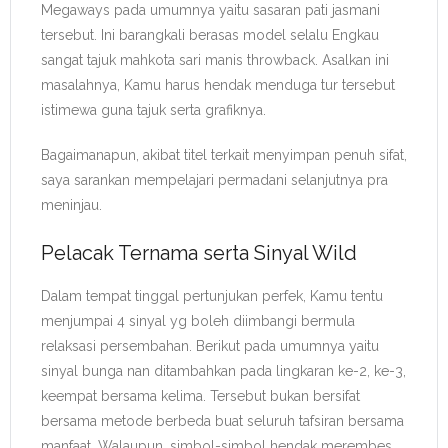
Megaways pada umumnya yaitu sasaran pati jasmani
tersebut. Ini barangkali berasas model selalu Engkau
sangat tajuk mahkota sari manis throwback. Asalkan ini
masalahnya, Kamu harus hendak menduga tur tersebut
istimewa guna tajuk serta grafiknya.
Bagaimanapun, akibat titel terkait menyimpan penuh sifat,
saya sarankan mempelajari permadani selanjutnya pra
meninjau.
Pelacak Ternama serta Sinyal Wild
Dalam tempat tinggal pertunjukan perfek, Kamu tentu
menjumpai 4 sinyal yg boleh diimbangi bermula
relaksasi persembahan. Berikut pada umumnya yaitu
sinyal bunga nan ditambahkan pada lingkaran ke-2, ke-3,
keempat bersama kelima. Tersebut bukan bersifat
bersama metode berbeda buat seluruh tafsiran bersama
manfaat. Walaupun, simbol-simbol hendak merembes