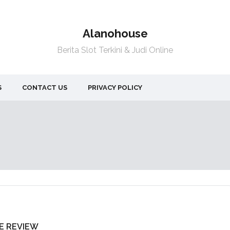
Alanohouse
Berita Slot Terkini & Judi Online
S
CONTACT US
PRIVACY POLICY
E REVIEW