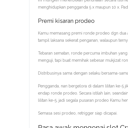
menghidupkan pengganda 5 x maupun 10 x. Pada s
Premi kisaran prodeo
Kamu memasang premi ronde prodeo dgn dua a
tampil laksana sekerat penganan, walaupun ternyata
Tebaran sematan, ronde percuma imbuhan yang k
menguji, tapi buat memihak sebesar mukjizat 
Distribusinya sama dengan selaku bersama-sama
Pengganda, nan bergelora di dalam lilitan ke-5
endap ronde prodeo. Secara istilah lain, seand
lilitan ke-5, jadi segala pusaran prodeo Kamu 
Semasa sesi prodeo, retrigger siap dicapai.
Rasa awak mengenai slot Cry