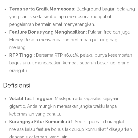
Tema serta Grafik Memesona:
Background bagian belakang
yang cantik serta simbol apa memesona mengubah
pengalaman bermain amat menyenangkan.
Feature Bonus yang Menghasilkan:
Putaran free dan juga
Money Respin menyampaikan berlimpah peluang bagi
menang.
RTP Tinggi:
Bersama RTP 96.01%, pelaku punya kesempatan
bagus untuk mendapatkan kembali separuh besar judi orang-
orang itu.
Defisiensi
Volatilitas Tinggian:
Meskipun ada kapasitas kejayaan
gigantic, Anda mungkin merasakan jangka waktu tanpa
keberhasilan yang dahulu.
Kurangnya Fitur Komunikatif:
Sedikit pemain barangkali
merasa kalau feature bonus tak cukup komunikatif disejajarkan
dengan slot terbaru yang lain.