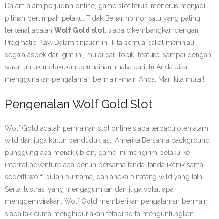
Dalam alam perjudian online, game slot terus-menerus menjadi
pilihan berlimpah pelaku. Tidak Benar nomor satu yang paling
terkenal adalah
Wolf Gold slot
, siapa dikembangkan dengan
Pragmatic Play. Dalam tinjauan ini, kita semua bakal meninjau
segala aspek dari gim ini, mulai dari topik, feature, sampai dengan
saran untuk melakukan permainan, maka dari itu Anda bisa
menggunakan pengalaman bermain-main Anda. Mari kita mulai!
Pengenalan Wolf Gold Slot
Wolf Gold adalah permainan slot online siapa terpacu oleh alam
wild dan juga kultur penduduk asli Amerika.Bersama background
punggung apa menakjubkan, game ini mengirim pelaku ke
internal adventure apa penuh bersama tanda-tanda ikonik sama
seperti wolf, bulan purnama, dan aneka binatang wild yang lain.
Serta ilustrasi yang mengagumkan dan juga vokal apa
menggembirakan, Wolf Gold memberikan pengalaman bermain
siapa tak cuma menghibur akan tetapi serta menguntungkan.