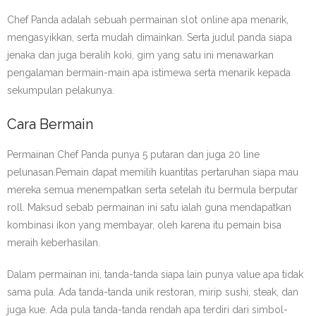
Chef Panda adalah sebuah permainan slot online apa menarik,
mengasyikkan, serta mudah dimainkan. Serta judul panda siapa
jenaka dan juga beralih koki, gim yang satu ini menawarkan
pengalaman bermain-main apa istimewa serta menarik kepada
sekumpulan pelakunya.
Cara Bermain
Permainan Chef Panda punya 5 putaran dan juga 20 line
pelunasan.Pemain dapat memilih kuantitas pertaruhan siapa mau
mereka semua menempatkan serta setelah itu bermula berputar
roll. Maksud sebab permainan ini satu ialah guna mendapatkan
kombinasi ikon yang membayar, oleh karena itu pemain bisa
meraih keberhasilan.
Dalam permainan ini, tanda-tanda siapa lain punya value apa tidak
sama pula. Ada tanda-tanda unik restoran, mirip sushi, steak, dan
juga kue. Ada pula tanda-tanda rendah apa terdiri dari simbol-