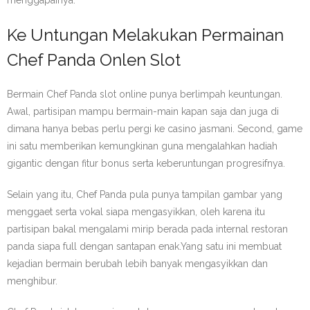
menggapainya.
Ke Untungan Melakukan Permainan
Chef Panda Onlen Slot
Bermain Chef Panda slot online punya berlimpah keuntungan.
Awal, partisipan mampu bermain-main kapan saja dan juga di
dimana hanya bebas perlu pergi ke casino jasmani. Second, game
ini satu memberikan kemungkinan guna mengalahkan hadiah
gigantic dengan fitur bonus serta keberuntungan progresifnya.
Selain yang itu, Chef Panda pula punya tampilan gambar yang
menggaet serta vokal siapa mengasyikkan, oleh karena itu
partisipan bakal mengalami mirip berada pada internal restoran
panda siapa full dengan santapan enak.Yang satu ini membuat
kejadian bermain berubah lebih banyak mengasyikkan dan
menghibur.