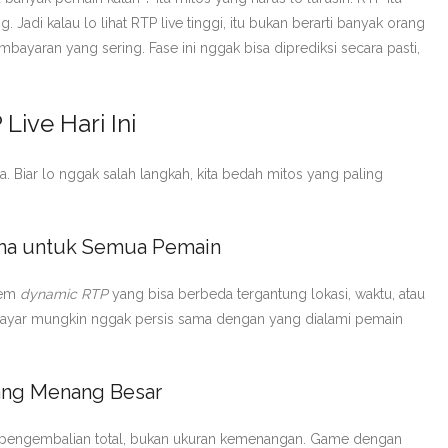
 Jadi kalau lo lihat RTP live tinggi, itu bukan berarti banyak orang
embayaran yang sering. Fase ini nggak bisa diprediksi secara pasti,
Live Hari Ini
a. Biar lo nggak salah langkah, kita bedah mitos yang paling
 Sama untuk Semua Pemain
tem
dynamic RTP
yang bisa berbeda tergantung lokasi, waktu, atau
i layar mungkin nggak persis sama dengan yang dialami pemain
pang Menang Besar
 pengembalian total, bukan ukuran kemenangan. Game dengan