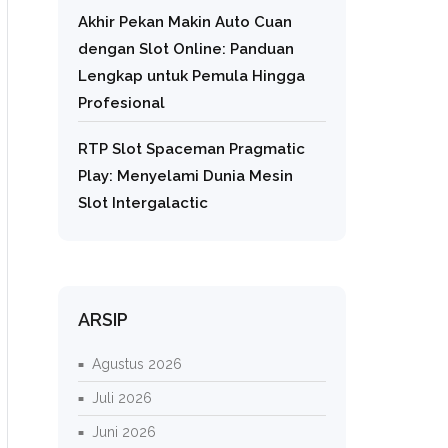
Akhir Pekan Makin Auto Cuan
dengan Slot Online: Panduan
Lengkap untuk Pemula Hingga
Profesional
RTP Slot Spaceman Pragmatic
Play: Menyelami Dunia Mesin
Slot Intergalactic
ARSIP
Agustus 2026
Juli 2026
Juni 2026