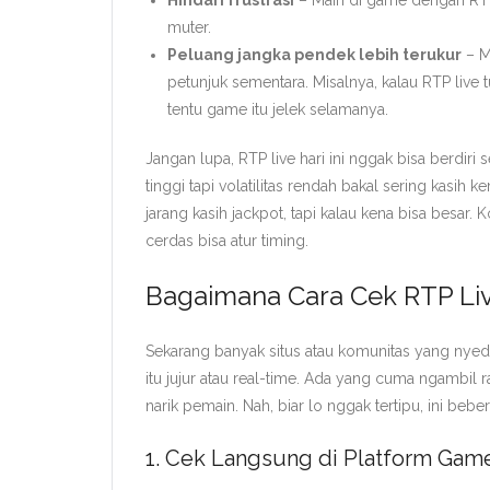
Hindari frustrasi
– Main di game dengan RTP r
muter.
Peluang jangka pendek lebih terukur
– M
petunjuk sementara. Misalnya, kalau RTP live 
tentu game itu jelek selamanya.
Jangan lupa, RTP live hari ini nggak bisa berdir
tinggi tapi volatilitas rendah bakal sering kasih k
jarang kasih jackpot, tapi kalau kena bisa besar. 
cerdas bisa atur timing.
Bagaimana Cara Cek RTP Live
Sekarang banyak situs atau komunitas yang nyed
itu jujur atau real-time. Ada yang cuma ngambil 
narik pemain. Nah, biar lo nggak tertipu, ini bebe
1. Cek Langsung di Platform Gam