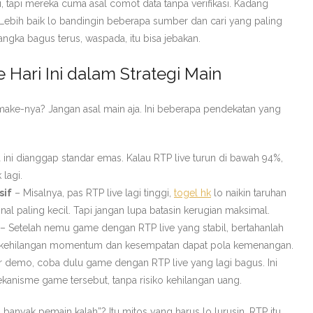
i, tapi mereka cuma asal comot data tanpa verifikasi. Kadang
s. Lebih baik lo bandingin beberapa sumber dan cari yang paling
ngka bagus terus, waspada, itu bisa jebakan.
Hari Ini dalam Strategi Main
make-nya? Jangan asal main aja. Ini beberapa pendekatan yang
ini dianggap standar emas. Kalau RTP live turun di bawah 94%,
lagi.
sif
– Misalnya, pas RTP live lagi tinggi,
togel hk
lo naikin taruhan
inal paling kecil. Tapi jangan lupa batasin kerugian maksimal.
– Setelah nemu game dengan RTP live yang stabil, bertahanlah
 lo kehilangan momentum dan kesempatan dapat pola kemenangan.
ur demo, coba dulu game dengan RTP live yang lagi bagus. Ini
kanisme game tersebut, tanpa risiko kehilangan uang.
na banyak pemain kalah”? Itu mitos yang harus lo lurusin. RTP itu