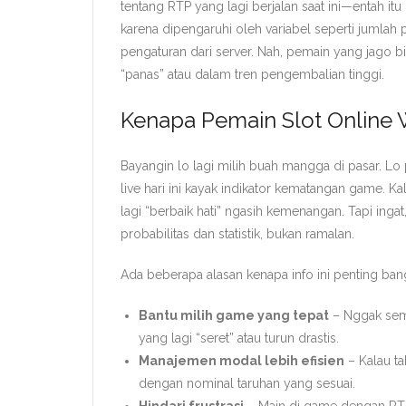
tentang RTP yang lagi berjalan saat ini—entah itu p
karena dipengaruhi oleh variabel seperti jumlah 
pengaturan dari server. Nah, pemain yang jago bias
“panas” atau dalam tren pengembalian tinggi.
Kenapa Pemain Slot Online W
Bayangin lo lagi milih buah mangga di pasar. Lo 
live hari ini kayak indikator kematangan game. Ka
lagi “berbaik hati” ngasih kemenangan. Tapi ingat,
probabilitas dan statistik, bukan ramalan.
Ada beberapa alasan kenapa info ini penting ban
Bantu milih game yang tepat
– Nggak semu
yang lagi “seret” atau turun drastis.
Manajemen modal lebih efisien
– Kalau ta
dengan nominal taruhan yang sesuai.