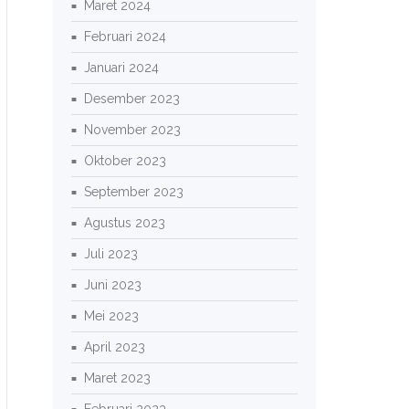
Maret 2024
Februari 2024
Januari 2024
Desember 2023
November 2023
Oktober 2023
September 2023
Agustus 2023
Juli 2023
Juni 2023
Mei 2023
April 2023
Maret 2023