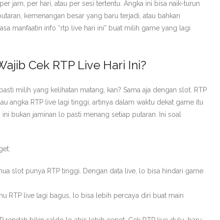
er jam, per hari, atau per sesi tertentu. Angka ini bisa naik-turun
putaran, kemenangan besar yang baru terjadi, atau bahkan
a manfaatin info “rtp live hari ini” buat milih game yang lagi
ajib Cek RTP Live Hari Ini?
pasti milih yang kelihatan matang, kan? Sama aja dengan slot. RTP
lau angka RTP live lagi tinggi, artinya dalam waktu dekat game itu
 ini bukan jaminan lo pasti menang setiap putaran. Ini soal
get:
a slot punya RTP tinggi. Dengan data live, lo bisa hindari game
hu RTP live lagi bagus, lo bisa lebih percaya diri buat main