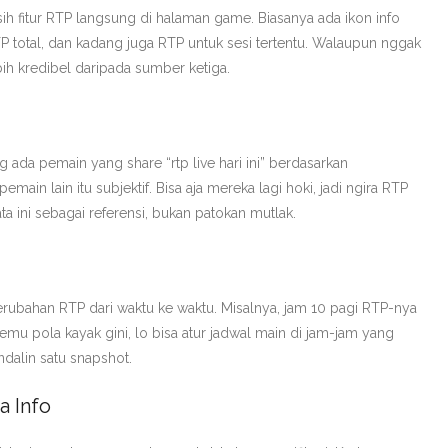
h fitur RTP langsung di halaman game. Biasanya ada ikon info
 RTP total, dan kadang juga RTP untuk sesi tertentu. Walaupun nggak
ih kredibel daripada sumber ketiga.
 ada pemain yang share “rtp live hari ini” berdasarkan
emain lain itu subjektif. Bisa aja mereka lagi hoki, jadi ngira RTP
a ini sebagai referensi, bukan patokan mutlak.
perubahan RTP dari waktu ke waktu. Misalnya, jam 10 pagi RTP-nya
nemu pola kayak gini, lo bisa atur jadwal main di jam-jam yang
ndalin satu snapshot.
a Info