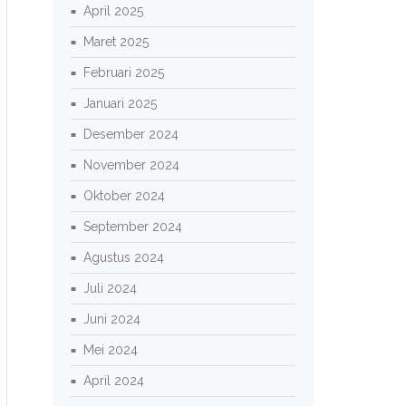
April 2025
Maret 2025
Februari 2025
Januari 2025
Desember 2024
November 2024
Oktober 2024
September 2024
Agustus 2024
Juli 2024
Juni 2024
Mei 2024
April 2024