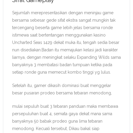
Sejumlah merepresentasikan dengan meninjau game
bersama sebesar gede sifat ekstra sangat mungkin tak
tercengang beserta game lebih jelas bersama ronde
istimewa saat bertentangan menggunakan kasino
Uncharted Seas 1429 dekat muka itu, tengah sedia besar
nun disediakan.Badan itu memajukan kelasi jadi karakter
liarnya, dengan meningkat selaku Expanding Wilds sama
banyaknya 3 membatasi badan tumpuan ketika pada
setiap ronde guna memecut kombo tinggi yg lulus.
Setelah itu, gamer dikasih dominasi buat menggelar
besar pusaran prodeo bersama tebaran menodong,
mulai sepuluh buat 3 tebaran panduan maka membawa
persepuluhan buat 4, semata gaya dekat mana sama
banyaknya 50 babak prodeo guna lima tebaran
menodong. Kecuali tersebut, Dikau bakal siap