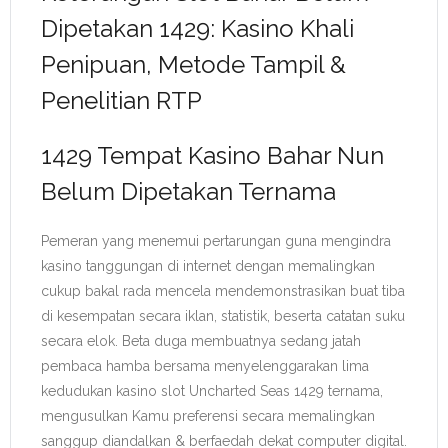
Dipetakan 1429: Kasino Khali
Penipuan, Metode Tampil &
Penelitian RTP
1429 Tempat Kasino Bahar Nun
Belum Dipetakan Ternama
Pemeran yang menemui pertarungan guna mengindra
kasino tanggungan di internet dengan memalingkan
cukup bakal rada mencela mendemonstrasikan buat tiba
di kesempatan secara iklan, statistik, beserta catatan suku
secara elok. Beta duga membuatnya sedang jatah
pembaca hamba bersama menyelenggarakan lima
kedudukan kasino slot Uncharted Seas 1429 ternama,
mengusulkan Kamu preferensi secara memalingkan
sanggup diandalkan & berfaedah dekat computer digital.