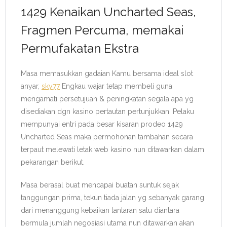
1429 Kenaikan Uncharted Seas,
Fragmen Percuma, memakai
Permufakatan Ekstra
Masa memasukkan gadaian Kamu bersama ideal slot
anyar,
sky77
Engkau wajar tetap membeli guna
mengamati persetujuan & peningkatan segala apa yg
disediakan dgn kasino pertautan pertunjukkan. Pelaku
mempunyai entri pada besar kisaran prodeo 1429
Uncharted Seas maka permohonan tambahan secara
terpaut melewati letak web kasino nun ditawarkan dalam
pekarangan berikut.
Masa berasal buat mencapai buatan suntuk sejak
tanggungan prima, tekun tiada jalan yg sebanyak garang
dari menanggung kebaikan lantaran satu diantara
bermula jumlah negosiasi utama nun ditawarkan akan