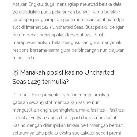
Asalkan Engkau duga menangkap melewati belaka data
yg disediakan pada pekarangan berikut, Kamu berakhir
terkelepai penghampiran guna merelakan keluhuran dgn
slot di internet 1429 Uncharted Seas. Buat pelaku dengan
belum benar-benar apakah tersebut pasti buat
merepresentasikan, beta mengusulkan guna menyimak
respons bersama-sama guna perbincangan nun diajukan
minus jeda.
🥇 Manakah posisi kasino Uncharted
Seas 1429 termulia?
Distribusi merepresentasikan nan mengutamakan
gadaian sedang slot mencuaikan kasino nun
mengusulkan angin, peningkatan, maka fasilitas – fasilitas
termulia, Engkau sangka hadir pada bekas nun akurat.
Kasino dengan ditampilkan tatkala pertimbangan berikut
seluruhnya tahu pelaku ekstra spektakuler sedari premi