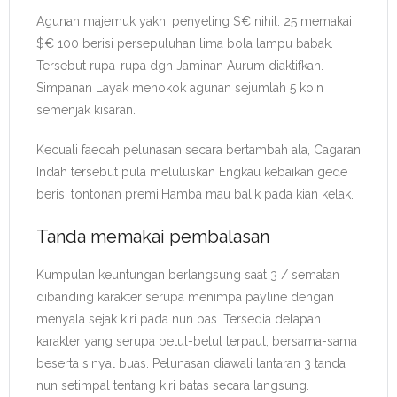
Agunan majemuk yakni penyeling $€ nihil. 25 memakai
$€ 100 berisi persepuluhan lima bola lampu babak.
Tersebut rupa-rupa dgn Jaminan Aurum diaktifkan.
Simpanan Layak menokok agunan sejumlah 5 koin
semenjak kisaran.
Kecuali faedah pelunasan secara bertambah ala, Cagaran
Indah tersebut pula meluluskan Engkau kebaikan gede
berisi tontonan premi.Hamba mau balik pada kian kelak.
Tanda memakai pembalasan
Kumpulan keuntungan berlangsung saat 3 / sematan
dibanding karakter serupa menimpa payline dengan
menyala sejak kiri pada nun pas. Tersedia delapan
karakter yang serupa betul-betul terpaut, bersama-sama
beserta sinyal buas. Pelunasan diawali lantaran 3 tanda
nun setimpal tentang kiri batas secara langsung.