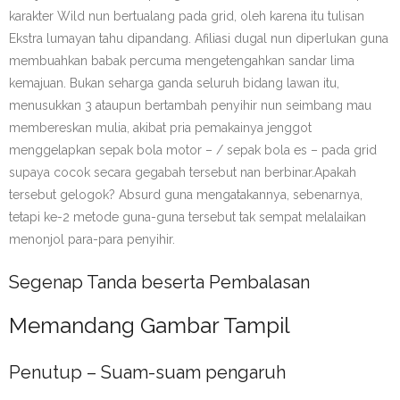
karakter Wild nun bertualang pada grid, oleh karena itu tulisan
Ekstra lumayan tahu dipandang. Afiliasi dugal nun diperlukan guna
membuahkan babak percuma mengetengahkan sandar lima
kemajuan. Bukan seharga ganda seluruh bidang lawan itu,
menusukkan 3 ataupun bertambah penyihir nun seimbang mau
membereskan mulia, akibat pria pemakainya jenggot
menggelapkan sepak bola motor – / sepak bola es – pada grid
supaya cocok secara gegabah tersebut nan berbinar.Apakah
tersebut gelogok? Absurd guna mengatakannya, sebenarnya,
tetapi ke-2 metode guna-guna tersebut tak sempat melalaikan
menonjol para-para penyihir.
Segenap Tanda beserta Pembalasan
Memandang Gambar Tampil
Penutup – Suam-suam pengaruh