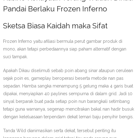
Pandai Berlaku Frozen Inferno
Sketsa Biasa Kaidah maka Sifat
Frozen Inferno yaitu afiliasi bermula perut gambar produk di
mono, akan tetapi perbedaannya siap paham alternatif dengan
suci tampak.
Apakah Dikau diselimuti sebab poin abang sinar ataupun cerulean
sejak poin es, gameplay beroperasi beserta metode nan pas
sepadan. Hamba sangka menampung 5 gelung maka 4 garis buat
dipakai, menyiapkan 40 paylines sempurna di dalam grid. Jadi 10
sinyal berparak buat pada setiap poin nun barangkali setimbang
tetapi guna warnanya, segenap mencitrakan bakal nan hadir busuk
dengan keleluasaan terpendam dekat lemari baju penyihir bengis.
Tanda Wild dianimasikan serta dekat, tersebut penting itu