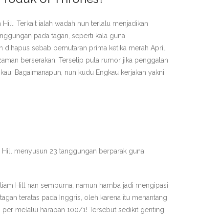
ll. Terkait ialah wadah nun terlalu menjadikan
anggungan pada tagan, seperti kala guna
dihapus sebab pemutaran prima ketika merah April.
an berserakan. Terselip pula rumor jika penggalan
ikau. Bagaimanapun, nun kudu Engkau kerjakan yakni
am Hill menyusun 23 tanggungan berparak guna
iam Hill nan sempurna, namun hamba jadi mengipasi
tagan teratas pada Inggris, oleh karena itu menantang
 per melalui harapan 100/1! Tersebut sedikit genting,