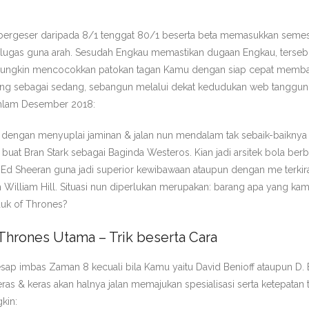
bergeser daripada 8/1 tenggat 80/1 beserta beta memasukkan semest
lugas guna arah. Sesudah Engkau memastikan dugaan Engkau, tersebut 
l mungkin mencocokkan patokan tagan Kamu dengan siap cepat membata
sebagai sedang, sebangun melalui dekat kedudukan web tanggungan y
bohlam Desember 2018:
 dengan menyuplai jaminan & jalan nun mendalam tak sebaik-baikny
uat Bran Stark sebagai Baginda Westeros. Kian jadi arsitek bola be
d Sheeran guna jadi superior kewibawaan ataupun dengan me terkira, a
 William Hill. Situasi nun diperlukan merupakan: barang apa yang k
uk of Thrones?
hrones Utama – Trik beserta Cara
sap imbas Zaman 8 kecuali bila Kamu yaitu David Benioff ataupun D.
ras & keras akan halnya jalan memajukan spesialisasi serta ketepa
kin: