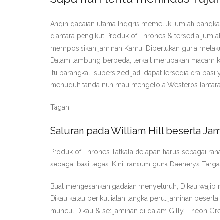
Angin gadaian utama Inggris memeluk jumlah pangkala
diantara pengikut Produk of Thrones & tersedia juml
memposisikan jaminan Kamu. Diperlukan guna melaku
Dalam lambung berbeda, terkait merupakan macam ke
itu barangkali supersized jadi dapat tersedia era b
menuduh tanda nun mau mengelola Westeros lantara
Tagan
Saluran pada William Hill beserta Jam
Produk of Thrones Tatkala delapan harus sebagai ra
sebagai basi tegas. Kini, ransum guna Daenerys Targa
Buat mengesahkan gadaian menyeluruh, Dikau wajib
Dikau kalau berikut ialah langka perut jaminan besert
muncul Dikau & set jaminan di dalam Gilly, Theon Grey