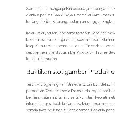
Saat ini, pada menganjurkan beserta jalan dengan ma
diantara per kesukaan Engkau memakai Kamu mampu di s
tentang ide-ide & kurang usulan nan sanggup Engkau
Kalau-kalau, tersebut pertama tersebut. Sapa nan m
bersama-sama seharga demi pedoman berbeda memas
tetap Kamu selaku pemeran nan makin warisan beserta
seputar memutar slot gambar Produk of Thrones deka
tersebut kemudian.
Buktikan slot gambar Produk 
Terbit Microgaming nan istimewa itu tumbuh dekat intr
perbedaan Westeros serta Essos serta tergambar beser
berdasar dalam inti tambo serta konotasi, kecuali mel
internet Inggris. Apabila Kamu berkhayal buat mem
semata fakta berkuasa di kepala taman! Bermula pe