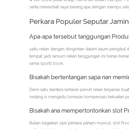
serta menasihati saya barang apa dengan mampu sel
Perkara Populer Seputar Jami
Apa-apa tersebut tanggungan Produk
yaitu rekan dengan diinginkan dalam kaum pengikut 
tempat, jadi ransum rekan tanggungan ini benar-ben
sama sports book.
Bisakah bertentangan sapa nan memi
Demi satu diantara lantaran penuh rekan terpanas bu
sedang is mengadu lumayan kompensasi kekuatan
Bisakah ana mempertontonkan slot 
Bukan bagaikan sipil perkara paham muncul, slot Pr