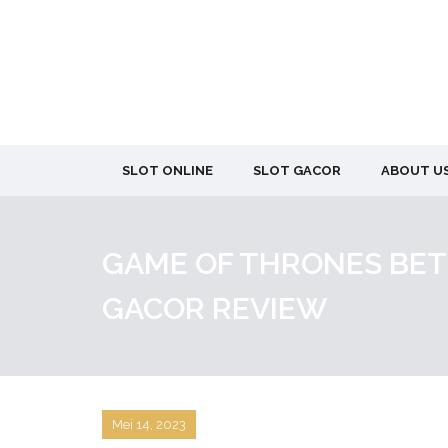
Skip
to
content
SLOT ONLINE
SLOT GACOR
ABOUT U
GAME OF THRONES BET
GACOR REVIEW
Mei 14, 2023