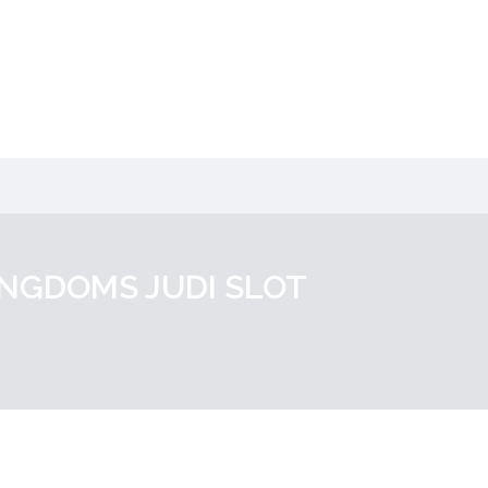
INGDOMS JUDI SLOT