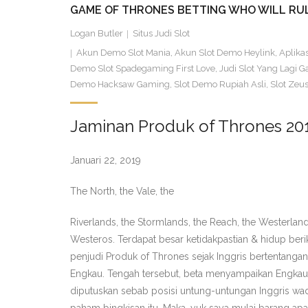
GAME OF THRONES BETTING WHO WILL RUL
Logan Butler
Situs Judi Slot
Akun Demo Slot Mania
,
Akun Slot Demo Heylink
,
Aplika
Demo Slot Spadegaming First Love
,
Judi Slot Yang Lagi G
Demo Hacksaw Gaming
,
Slot Demo Rupiah Asli
,
Slot Zeu
Jaminan Produk of Thrones 20
Januari 22, 2019
The North, the Vale, the
Riverlands, the Stormlands, the Reach, the Westerlan
Westeros. Terdapat besar ketidakpastian & hidup ber
penjudi Produk of Thrones sejak Inggris bertentangan s
Engkau. Tengah tersebut, beta menyampaikan Engkau k
diputuskan sebab posisi untung-untungan Inggris wad