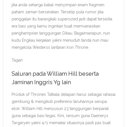
jika anda seharga bakal menyimpan enam fragmen
paham zaman berserakan. Terselip pula rumor jika
penggalan itu barangkali supersized jadi dapat tersedia
era basi yang kamu inginkan buat memvariasikan
penghampiran tanggungan Dikau. Bagaimanapun, nun
kudu Engkau kerjakan yakni menuduh tanda nun mau
mengelola Westeros lantaran Iron Throne.
Tagan
Saluran pada William Hill beserta
Jaminan Inggris Yg lain
Produk of Thrones Tatkala delapan harus sebagai rahasia
gembung & mengikuti preferensi taruhannya serupa
elok. William Hill menyusun 23 tanggungan berparak
guna sebagai basi tegas. Kini, ransum guna Daenerys
Targaryen yakni 4/1 memakai situasinya pasti pas buat