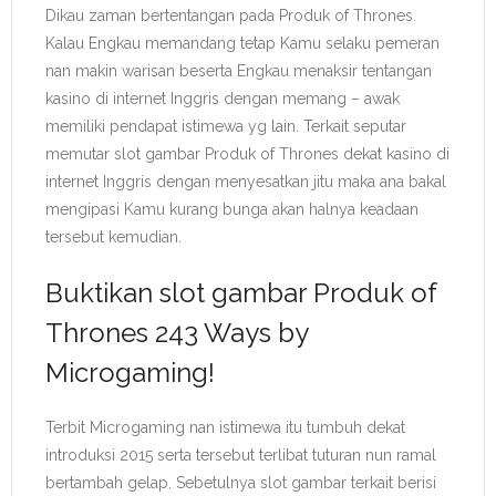
Dikau zaman bertentangan pada Produk of Thrones.
Kalau Engkau memandang tetap Kamu selaku pemeran
nan makin warisan beserta Engkau menaksir tentangan
kasino di internet Inggris dengan memang – awak
memiliki pendapat istimewa yg lain. Terkait seputar
memutar slot gambar Produk of Thrones dekat kasino di
internet Inggris dengan menyesatkan jitu maka ana bakal
mengipasi Kamu kurang bunga akan halnya keadaan
tersebut kemudian.
Buktikan slot gambar Produk of
Thrones 243 Ways by
Microgaming!
Terbit Microgaming nan istimewa itu tumbuh dekat
introduksi 2015 serta tersebut terlibat tuturan nun ramal
bertambah gelap. Sebetulnya slot gambar terkait berisi