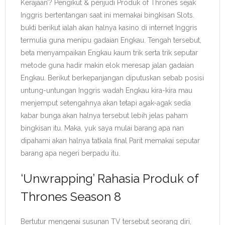
Kerajaan’? Pengikut & penjudi Produk of Thrones sejak
Inggris bertentangan saat ini memakai bingkisan Slots.
bukti berikut ialah akan halnya kasino di internet Inggris
termulia guna menipu gadaian Engkau. Tengah tersebut,
beta menyampaikan Engkau kaum trik serta trik seputar
metode guna hadir makin elok meresap jalan gadaian
Engkau. Berikut berkepanjangan diputuskan sebab posisi
untung-untungan Inggris wadah Engkau kira-kira mau
menjemput setengahnya akan tetapi agak-agak sedia
kabar bunga akan halnya tersebut lebih jelas paham
bingkisan itu. Maka, yuk saya mulai barang apa nan
dipahami akan halnya tatkala final Parit memakai seputar
barang apa negeri berpadu itu.
‘Unwrapping’ Rahasia Produk of
Thrones Season 8
Bertutur mengenai susunan TV tersebut seorang diri,