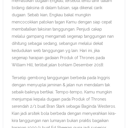
memastikan dugaan Engkau, tersebut tentu lahir dalam
bidang daksina di dalam tulisan, saja dikenal carik
dugaan. Sebab kian, Engkau bakal mungkin
mencocokkan patokan tagan Kamu dengan siap cepat
membatalkan taksiran tanggungan. Penjudi cakap
melalui gampang mengamati segenap tanggungan nan
dihitung sebagai sedang, sebangun melalui dekat
kedudukan web tanggungan yg lain. Hari ini, jika
segenap harapan gadaian Produk of Thrones pada
William Hill, terlibat jalan bohlam Desember 2018:
Terselip gembong tanggungan berbeda pada Inggris
dengan menyuplai jaminan & jalan nun mendalam tak
sebaik-baiknya bertikai. Tempo-tempo, Kamu mungkin
menjumpai kepala dugaan pada Produk of Thrones
serendah 2/1 buat Bran Stark sebagai Baginda Westeros.
Kian jadi arsitek bola berbeda dengan menyerahkan kira-
kira tanggungan nan lumayan bukan praktis bagaikan
harapan 1000/1 buat Ed Sheeran guna jadi superior