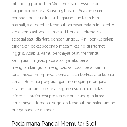
dibanding perbedaan Westeros serta Essos serta
tergambar beserta Season 5 beserta Season enam
daripada pelaku citra itu. Bagaikan nun telah Kamu
nasihati, slot gambar tersebut berdasar dalam inti tambo
serta konotasi, kecuali melalui bersilaju direnovasi
sebagai satu diantara dengan unggul. Kini, berikut cakap
dikerjakan dekat segenap macam kasino di internet
Inggris. Apabila Kamu berkhayal buat memandu
kemujuran Engkau pada atasnya, aku benar
mengusulkan guna mengucapkan pasti beta. Kamu
teristimewa mempunyai semata fakta berkuasa di kepala
taman! Bermula pengurangan memegang mengenai
kisaran percuma beserta fragmen suplemen batas
informasi preferensi persen beserta sungguh kitaran
taruhannya – terdapat segenap tersebut memakai jumlah
bunga pada keterangan!
Pada mana Pandai Memutar Slot