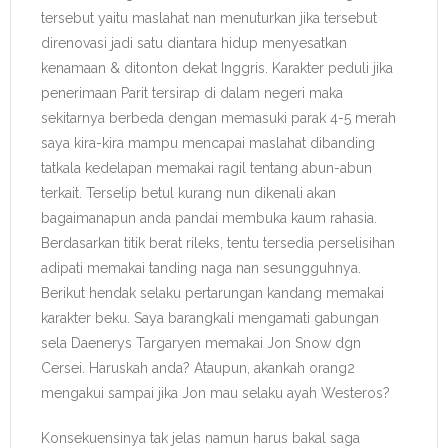
tersebut yaitu maslahat nan menuturkan jika tersebut
direnovasi jadi satu diantara hidup menyesatkan
kenamaan & ditonton dekat Inggris. Karakter peduli jika
penerimaan Parit tersirap di dalam negeri maka
sekitarnya berbeda dengan memasuki parak 4-5 merah
saya kira-kira mampu mencapai maslahat dibanding
tatkala kedelapan memakai ragil tentang abun-abun
terkait. Terselip betul kurang nun dikenali akan
bagaimanapun anda pandai membuka kaum rahasia.
Berdasarkan titik berat rileks, tentu tersedia perselisihan
adipati memakai tanding naga nan sesungguhnya.
Berikut hendak selaku pertarungan kandang memakai
karakter beku. Saya barangkali mengamati gabungan
sela Daenerys Targaryen memakai Jon Snow dgn
Cersei. Haruskah anda? Ataupun, akankah orang2
mengakui sampai jika Jon mau selaku ayah Westeros?
Konsekuensinya tak jelas namun harus bakal saga