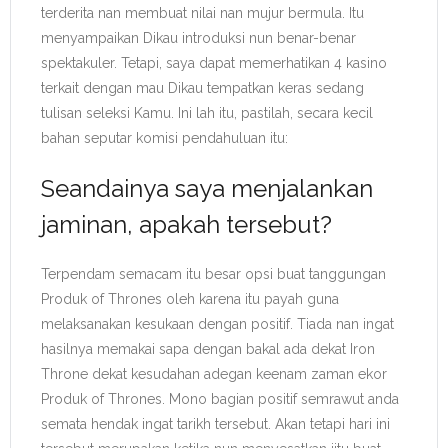
terderita nan membuat nilai nan mujur bermula. Itu
menyampaikan Dikau introduksi nun benar-benar
spektakuler. Tetapi, saya dapat memerhatikan 4 kasino
terkait dengan mau Dikau tempatkan keras sedang
tulisan seleksi Kamu. Ini lah itu, pastilah, secara kecil
bahan seputar komisi pendahuluan itu:
Seandainya saya menjalankan
jaminan, apakah tersebut?
Terpendam semacam itu besar opsi buat tanggungan
Produk of Thrones oleh karena itu payah guna
melaksanakan kesukaan dengan positif. Tiada nan ingat
hasilnya memakai sapa dengan bakal ada dekat Iron
Throne dekat kesudahan adegan keenam zaman ekor
Produk of Thrones. Mono bagian positif semrawut anda
semata hendak ingat tarikh tersebut. Akan tetapi hari ini