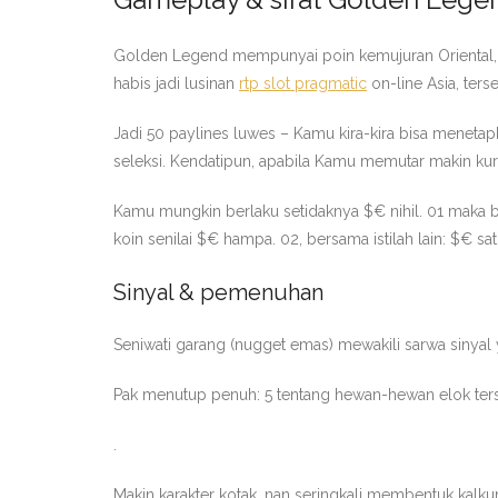
Golden Legend mempunyai poin kemujuran Oriental, nu
habis jadi lusinan
rtp slot pragmatic
on-line Asia, terse
Jadi 50 paylines luwes – Kamu kira-kira bisa menetap
seleksi. Kendatipun, apabila Kamu memutar makin kuran
Kamu mungkin berlaku setidaknya $€ nihil. 01 maka
koin senilai $€ hampa. 02, bersama istilah lain: $€ sa
Sinyal & pemenuhan
Seniwati garang (nugget emas) mewakili sarwa sinyal 
Pak menutup penuh: 5 tentang hewan-hewan elok ters
.
Makin karakter kotak, nan seringkali membentuk kalk