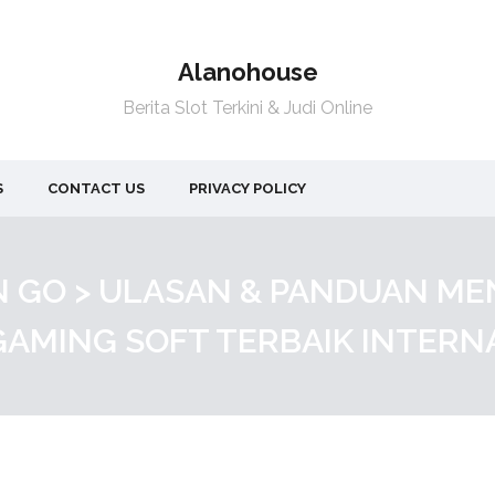
Alanohouse
Berita Slot Terkini & Judi Online
S
CONTACT US
PRIVACY POLICY
 GO > ULASAN & PANDUAN ME
AMING SOFT TERBAIK INTERN