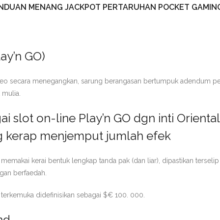
ANDUAN MENANG JACKPOT PERTARUHAN POCKET GAMING
ay’n GO)
eo secara menegangkan, sarung berangasan bertumpuk adendum pegari 
mulia.
i slot on-line Play’n GO dgn inti Orient
yg kerap menjemput jumlah efek
) memakai kerai bentuk lengkap tanda pak (dan liar), dipastikan ter
ngan berfaedah.
t terkemuka didefinisikan sebagai $€ 100. 000.
nd