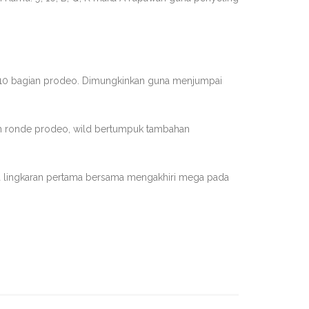
i 10 bagian prodeo. Dimungkinkan guna menjumpai
n ronde prodeo, wild bertumpuk tambahan
ada lingkaran pertama bersama mengakhiri mega pada