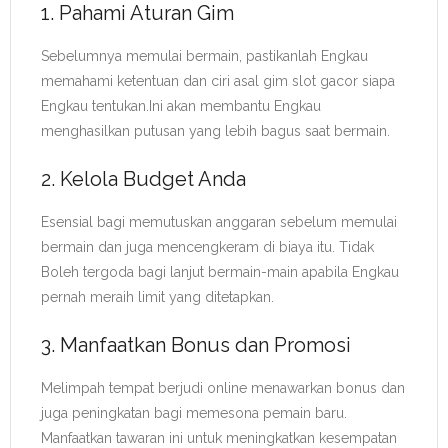
1. Pahami Aturan Gim
Sebelumnya memulai bermain, pastikanlah Engkau
memahami ketentuan dan ciri asal gim slot gacor siapa
Engkau tentukan.Ini akan membantu Engkau
menghasilkan putusan yang lebih bagus saat bermain.
2. Kelola Budget Anda
Esensial bagi memutuskan anggaran sebelum memulai
bermain dan juga mencengkeram di biaya itu. Tidak
Boleh tergoda bagi lanjut bermain-main apabila Engkau
pernah meraih limit yang ditetapkan.
3. Manfaatkan Bonus dan Promosi
Melimpah tempat berjudi online menawarkan bonus dan
juga peningkatan bagi memesona pemain baru.
Manfaatkan tawaran ini untuk meningkatkan kesempatan