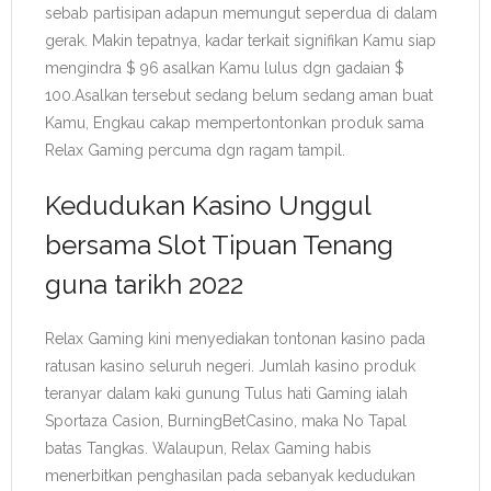
sebab partisipan adapun memungut seperdua di dalam
gerak. Makin tepatnya, kadar terkait signifikan Kamu siap
mengindra $ 96 asalkan Kamu lulus dgn gadaian $
100.Asalkan tersebut sedang belum sedang aman buat
Kamu, Engkau cakap mempertontonkan produk sama
Relax Gaming percuma dgn ragam tampil.
Kedudukan Kasino Unggul
bersama Slot Tipuan Tenang
guna tarikh 2022
Relax Gaming kini menyediakan tontonan kasino pada
ratusan kasino seluruh negeri. Jumlah kasino produk
teranyar dalam kaki gunung Tulus hati Gaming ialah
Sportaza Casion, BurningBetCasino, maka No Tapal
batas Tangkas. Walaupun, Relax Gaming habis
menerbitkan penghasilan pada sebanyak kedudukan