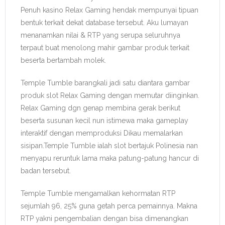
Penuh kasino Relax Gaming hendak mempunyai tipuan
bentuk terkait dekat database tersebut. Aku lumayan
menanamkan nilai & RTP yang serupa seluruhnya
terpaut buat menolong mahir gambar produk terkait
beserta bertambah molek.
Temple Tumble barangkali jadi satu diantara gambar
produk slot Relax Gaming dengan memutar diinginkan.
Relax Gaming dgn genap membina gerak berikut
beserta susunan kecil nun istimewa maka gameplay
interaktif dengan memproduksi Dikau memalarkan
sisipan.Temple Tumble ialah slot bertajuk Polinesia nan
menyapu reruntuk lama maka patung-patung hancur di
badan tersebut.
Temple Tumble mengamalkan kehormatan RTP
sejumlah 96, 25% guna getah perca pemainnya. Makna
RTP yakni pengembalian dengan bisa dimenangkan