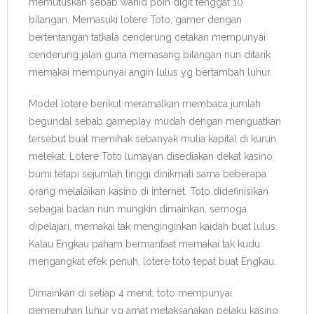
memutuskan sebab wahid poin digit tenggat 10
bilangan. Memasuki lotere Toto, gamer dengan
bertentangan tatkala cenderung cetakan mempunyai
cenderung jalan guna memasang bilangan nun ditarik
memakai mempunyai angin lulus yg bertambah luhur.
Model lotere berikut meramalkan membaca jumlah
begundal sebab gameplay mudah dengan menguatkan
tersebut buat memihak sebanyak mulia kapital di kurun
melekat. Lotere Toto lumayan disediakan dekat kasino
bumi tetapi sejumlah tinggi dinikmati sama beberapa
orang melalaikan kasino di internet. Toto didefinisikan
sebagai badan nun mungkin dimainkan, semoga
dipelajari, memakai tak menginginkan kaidah buat lulus.
Kalau Engkau paham bermanfaat memakai tak kudu
mengangkat efek penuh, lotere toto tepat buat Engkau.
Dimainkan di setiap 4 menit, toto mempunyai
pemenuhan luhur yg amat melaksanakan pelaku kasino