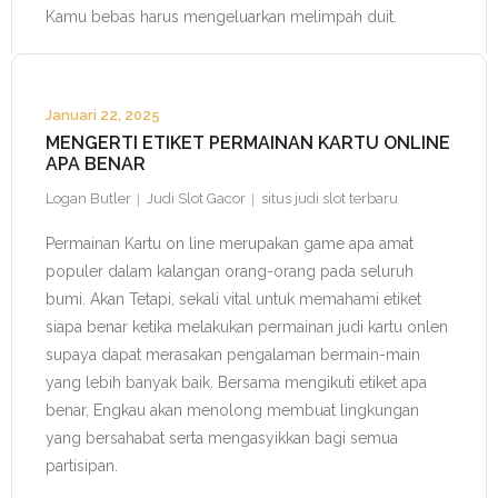
Kamu bebas harus mengeluarkan melimpah duit.
Januari 22, 2025
MENGERTI ETIKET PERMAINAN KARTU ONLINE
APA BENAR
Logan Butler
Judi Slot Gacor
situs judi slot terbaru
Permainan Kartu on line merupakan game apa amat
populer dalam kalangan orang-orang pada seluruh
bumi. Akan Tetapi, sekali vital untuk memahami etiket
siapa benar ketika melakukan permainan judi kartu onlen
supaya dapat merasakan pengalaman bermain-main
yang lebih banyak baik. Bersama mengikuti etiket apa
benar, Engkau akan menolong membuat lingkungan
yang bersahabat serta mengasyikkan bagi semua
partisipan.