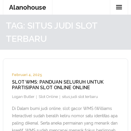
Skip
Alanohouse
to
content
TAG:
SITUS JUDI SLOT
TERBARU
Februari 4, 2025
SLOT WMS: PANDUAN SELURUH UNTUK
PARTISIPAN SLOT ONLINE ONLINE
Logan Butler
Slot Online
situs judi slot terbaru
Di Dalam bumi judi online, slot gacor WMS (Williams
Interactive) sudah beralih keliru nomor satu identitas apa
paling dikenal. Serta aneka permainan yang menarik dan
kreatif, WMS sudah mencapai menarik fokus berlimpah