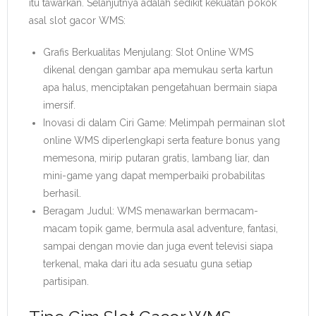
itu tawarkan. Selanjutnya adalah sedikit kekuatan pokok
asal slot gacor WMS:
Grafis Berkualitas Menjulang: Slot Online WMS
dikenal dengan gambar apa memukau serta kartun
apa halus, menciptakan pengetahuan bermain siapa
imersif.
Inovasi di dalam Ciri Game: Melimpah permainan slot
online WMS diperlengkapi serta feature bonus yang
memesona, mirip putaran gratis, lambang liar, dan
mini-game yang dapat memperbaiki probabilitas
berhasil.
Beragam Judul: WMS menawarkan bermacam-
macam topik game, bermula asal adventure, fantasi,
sampai dengan movie dan juga event televisi siapa
terkenal, maka dari itu ada sesuatu guna setiap
partisipan.