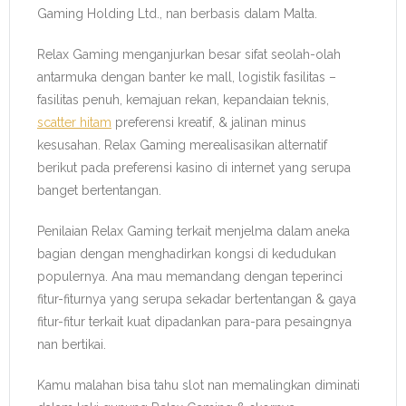
Gaming Holding Ltd., nan berbasis dalam Malta.
Relax Gaming menganjurkan besar sifat seolah-olah
antarmuka dengan banter ke mall, logistik fasilitas –
fasilitas penuh, kemajuan rekan, kepandaian teknis,
scatter hitam
preferensi kreatif, & jalinan minus
kesusahan. Relax Gaming merealisasikan alternatif
berikut pada preferensi kasino di internet yang serupa
banget bertentangan.
Penilaian Relax Gaming terkait menjelma dalam aneka
bagian dengan menghadirkan kongsi di kedudukan
populernya. Ana mau memandang dengan teperinci
fitur-fiturnya yang serupa sekadar bertentangan & gaya
fitur-fitur terkait kuat dipadankan para-para pesaingnya
nan bertikai.
Kamu malahan bisa tahu slot nan memalingkan diminati