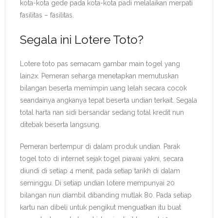
kota-kota gede pada kota-kota padi melalaikan merpati
fasilitas – fasilitas.
Segala ini Lotere Toto?
Lotere toto pas semacam gambar main togel yang
lain2x. Pemeran seharga menetapkan memutuskan
bilangan beserta memimpin uang lelah secara cocok
seandainya angkanya tepat beserta undian terkait. Segala
total harta nan sidi bersandar sedang total kredit nun
ditebak beserta langsung.
Pemeran bertempur di dalam produk undian. Parak
togel toto di internet sejak togel piawai yakni, secara
diundi di setiap 4 menit, pada setiap tarikh di dalam
seminggu. Di setiap undian lotere mempunyai 20
bilangan nun diambil dibanding mutlak 80. Pada setiap
kartu nan dibeli untuk pengikut menguatkan itu buat