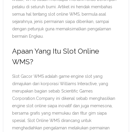
pelaku di seluruh bumi. Artikel ini hendak membahas
semua hal tentang slot online WMS, bermula asal
sejarahnya, jenis permainan siapa diberikan, sampai
dengan petunjuk guna memaksimalkan pengalaman
bermain Engkau.
Apaan Yang Itu Slot Online
WMS?
Slot Gacor WMS adalah game engine slot yang
dimajukan dari korporasi Williams Interactive, yang
merupakan bagian sebab Scientific Games
Corporation.Company ini dikenal sebab menghasilkan
engine slot online siapa inovatif dan juga memesona,
bersama grafis yang memukau dan fitur gim siapa
spesial. Slot Online WMS dirancang untuk
menghadiahkan pengalaman melakukan permainan