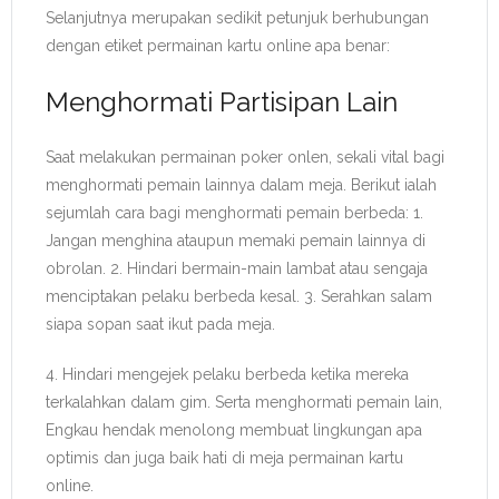
Selanjutnya merupakan sedikit petunjuk berhubungan
dengan etiket permainan kartu online apa benar:
Menghormati Partisipan Lain
Saat melakukan permainan poker onlen, sekali vital bagi
menghormati pemain lainnya dalam meja. Berikut ialah
sejumlah cara bagi menghormati pemain berbeda: 1.
Jangan menghina ataupun memaki pemain lainnya di
obrolan. 2. Hindari bermain-main lambat atau sengaja
menciptakan pelaku berbeda kesal. 3. Serahkan salam
siapa sopan saat ikut pada meja.
4. Hindari mengejek pelaku berbeda ketika mereka
terkalahkan dalam gim. Serta menghormati pemain lain,
Engkau hendak menolong membuat lingkungan apa
optimis dan juga baik hati di meja permainan kartu
online.