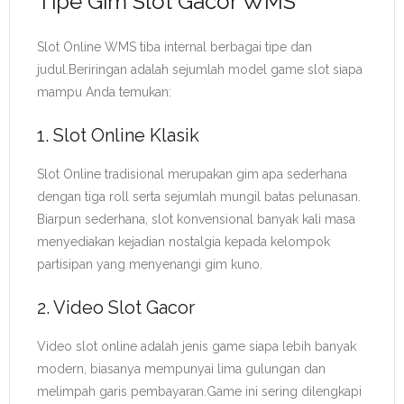
Tipe Gim Slot Gacor WMS
Slot Online WMS tiba internal berbagai tipe dan
judul.Beriringan adalah sejumlah model game slot siapa
mampu Anda temukan:
1. Slot Online Klasik
Slot Online tradisional merupakan gim apa sederhana
dengan tiga roll serta sejumlah mungil batas pelunasan.
Biarpun sederhana, slot konvensional banyak kali masa
menyediakan kejadian nostalgia kepada kelompok
partisipan yang menyenangi gim kuno.
2. Video Slot Gacor
Video slot online adalah jenis game siapa lebih banyak
modern, biasanya mempunyai lima gulungan dan
melimpah garis pembayaran.Game ini sering dilengkapi