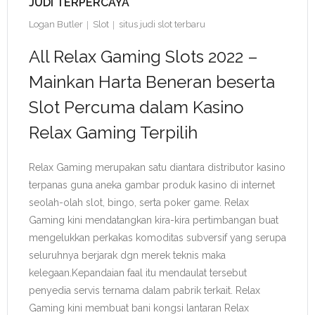
JUDI TERPERCAYA
Logan Butler
Slot
situs judi slot terbaru
All Relax Gaming Slots 2022 –
Mainkan Harta Beneran beserta
Slot Percuma dalam Kasino
Relax Gaming Terpilih
Relax Gaming merupakan satu diantara distributor kasino
terpanas guna aneka gambar produk kasino di internet
seolah-olah slot, bingo, serta poker game. Relax
Gaming kini mendatangkan kira-kira pertimbangan buat
mengelukkan perkakas komoditas subversif yang serupa
seluruhnya berjarak dgn merek teknis maka
kelegaan.Kepandaian faal itu mendaulat tersebut
penyedia servis ternama dalam pabrik terkait. Relax
Gaming kini membuat bani kongsi lantaran Relax