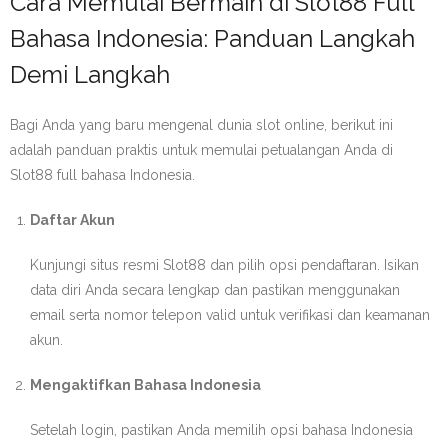
Cara Memulai Bermain di Slot88 Full
Bahasa Indonesia: Panduan Langkah
Demi Langkah
Bagi Anda yang baru mengenal dunia slot online, berikut ini
adalah panduan praktis untuk memulai petualangan Anda di
Slot88 full bahasa Indonesia.
Daftar Akun
Kunjungi situs resmi Slot88 dan pilih opsi pendaftaran. Isikan
data diri Anda secara lengkap dan pastikan menggunakan
email serta nomor telepon valid untuk verifikasi dan keamanan
akun.
Mengaktifkan Bahasa Indonesia
Setelah login, pastikan Anda memilih opsi bahasa Indonesia