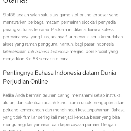
Utama?
Slot88 adalah salah satu situs game slot online terbesar yang
menawarkan berbagai macam permainan slot dari penyedia
perangkat lunak ternama. Platform ini dikenal karena koleksi
permainannya yang luas, adanya fitur menarik, serta kemudahan
akses yang ramah pengguna. Namun, bagi pasar Indonesia,
ketersediaan
full bahasa Indonesia
menjadi poin krusial yang
menjadikan Slot88 semakin diminati.
Pentingnya Bahasa Indonesia dalam Dunia
Perjudian Online
Ketika Anda bermain taruhan daring, memahami setiap instruksi,
aturan, dan ketentuan adalah kunci utama untuk mengoptimalkan
peluang kemenangan dan menghindari kesalahpahaman. Bahasa
yang tidak familiar sering kali menjadi kendala besar yang bisa
mengurangi kenyamanan dan kepercayaan pemain. Dengan