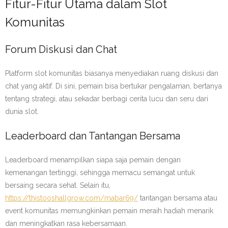
Fitur-Fitur Utama dalam Slot
Komunitas
Forum Diskusi dan Chat
Platform slot komunitas biasanya menyediakan ruang diskusi dan
chat yang aktif. Di sini, pemain bisa bertukar pengalaman, bertanya
tentang strategi, atau sekadar berbagi cerita lucu dan seru dari
dunia slot.
Leaderboard dan Tantangan Bersama
Leaderboard menampilkan siapa saja pemain dengan
kemenangan tertinggi, sehingga memacu semangat untuk
bersaing secara sehat. Selain itu,
https://thistooshallgrow.com/mabar69/
tantangan bersama atau
event komunitas memungkinkan pemain meraih hadiah menarik
dan meningkatkan rasa kebersamaan.