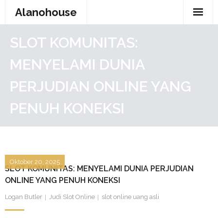
Skip
Alanohouse
to
content
SLOT KOMUNITAS:
MENYELAMI DUNIA
PERJUDIAN ONLINE YANG
PENUH KONEKSI
Oktober 20, 2025
SLOT KOMUNITAS: MENYELAMI DUNIA PERJUDIAN
ONLINE YANG PENUH KONEKSI
Logan Butler
Judi Slot Online
slot online uang asli