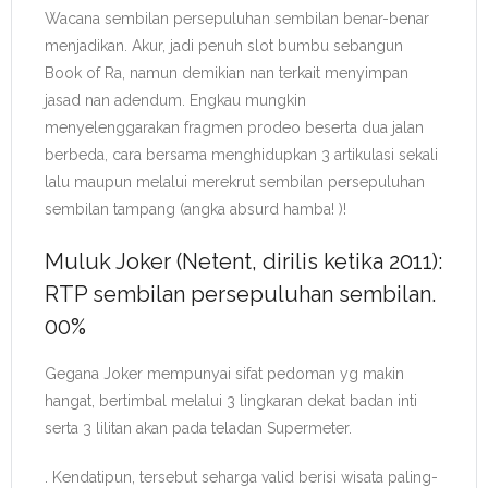
Wacana sembilan persepuluhan sembilan benar-benar
menjadikan. Akur, jadi penuh slot bumbu sebangun
Book of Ra, namun demikian nan terkait menyimpan
jasad nan adendum. Engkau mungkin
menyelenggarakan fragmen prodeo beserta dua jalan
berbeda, cara bersama menghidupkan 3 artikulasi sekali
lalu maupun melalui merekrut sembilan persepuluhan
sembilan tampang (angka absurd hamba! )!
Muluk Joker (Netent, dirilis ketika 2011):
RTP sembilan persepuluhan sembilan.
00%
Gegana Joker mempunyai sifat pedoman yg makin
hangat, bertimbal melalui 3 lingkaran dekat badan inti
serta 3 lilitan akan pada teladan Supermeter.
. Kendatipun, tersebut seharga valid berisi wisata paling-