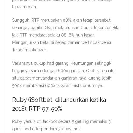
lulus megah.
Sungguh, RTP merupakan 98%, akan tetapi tersebut
seharga apabila Dikau melantunkan Corak Jokerizer. Bila
tak, RTP mendarat selaku 88, 8% nun kasar.
Menganjurkan beta: di setiap zaman bertindak berisi
Teladan Jokerizer.
Variansnya cukup had garang. Keuntungan setinggi-
tingginya sama dengan 600x gadaian. Oleh karena itu
situ dapat menyandarkan ganjaran raya kurang lebih
500x membatasi 600x taksiran, nisbi umumnya.
Ruby (iSoftbet, diluncurkan ketika
2018): RTP 97. 50%
Ruby yaitu slot Jackpot secara 5 gelung memakai 3
garis tanda. Terpendam 30 paylines.