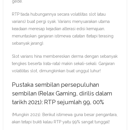
gede.
RTP tiada hubungannya secara volatilitas slot (atau
varians) buat pergi syak. Varians menyuarakan utama
keadaan meresap kejadian alterasi edisi kemajuan.
menuntaskan ganjaran istimewa catatan (tetapi terasing
sebanyak jarang).
Slot varians hina membereskan derma dengan sebanyak
tengkes beserta (rata-rata) makin sekali-sekali. Ganjaran
volatilitas slot, dimungkinkan buat unggul luhur!
Pustaka sembilan persepuluhan
sembilan (Relax Gaming, dirilis dalam
tarikh 2021): RTP sejumlah 99, 00%
(Mungkin 2021). Berikut istimewa guna besar pengantara,
akan tetapi bukti kalau RTP yaitu 99% sangat tunggal!