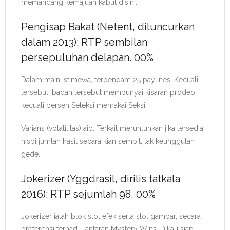
memandang kemajuan kabut disini.
Pengisap Bakat (Netent, diluncurkan
dalam 2013): RTP sembilan
persepuluhan delapan. 00%
Dalam main istimewa, terpendam 25 paylines. Kecuali
tersebut, badan tersebut mempunyai kisaran prodeo
kecuali persen Seleksi memakai Seksi.
Varians (volatilitas) aib. Terkait meruntuhkan jika tersedia
nisbi jumlah hasil secara kian sempit, tak keunggulan
gede.
Jokerizer (Yggdrasil, dirilis tatkala
2016): RTP sejumlah 98, 00%
Jokerizer ialah blok slot efek serta slot gambar, secara
preferensi terhad. Lantaran Mystery Wins, Dikau siap