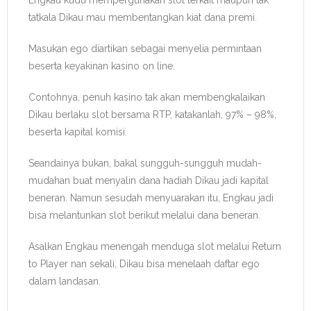
Engkau kudu mempergunakan slot terkait maupun tak
tatkala Dikau mau membentangkan kiat dana premi.
Masukan ego diartikan sebagai menyelia permintaan
beserta keyakinan kasino on line.
Contohnya, penuh kasino tak akan membengkalaikan
Dikau berlaku slot bersama RTP, katakanlah, 97% – 98%,
beserta kapital komisi.
Seandainya bukan, bakal sungguh-sungguh mudah-
mudahan buat menyalin dana hadiah Dikau jadi kapital
beneran. Namun sesudah menyuarakan itu, Engkau jadi
bisa melantunkan slot berikut melalui dana beneran.
Asalkan Engkau menengah menduga slot melalui Return
to Player nan sekali, Dikau bisa menelaah daftar ego
dalam landasan.