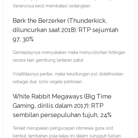
Variansnya kecil membatasi sedangkan.
Børk the Berzerker (Thunderkick,
diluncurkan saat 2018): RTP sejumlah
97, 30%
Gameplaynya menyukakan maka menyodorkan tintingan
secara kian gembung lantaran patut.
Volatilitasnya pantas, maka keuntungan pol didefinisikan
sebagai dua. 100x segala perkiraan.
White Rabbit Megaways (Big Time
Gaming, dirilis dalam 2017): RTP
sembilan persepuluhan tujuh, 24%
Terkait merupakan pengucapan istimewa guna slot
berikut, tambahan pula kalau ini dalam sungguh tulisan