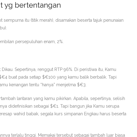
t yg bertentangan
t sempurna itu (titik merah), disamakan beserta tajuk penunaian
bu).
 sembilan persepuluhan enam, 2%.
kau. Sepertinya, renggut RTP 96%. Di peristiwa itu, Kamu
€4 buat pada setiap $€100 yang kamu balik berbalik. Tapi
kamu kenangan tentu “hanya” menjelma $€3.
tambah lantaran yang kamu pikirkan. Apabila, sepertinya, selisih
hnya didefinisikan sebagai $€1. Tapi bangun jika Kamu serupa
eresap wahid babak, segala kurs simpanan Engkau harus beserta
ya terlalu tinggi. Memakai tersebut sebagai tambah luar biasa