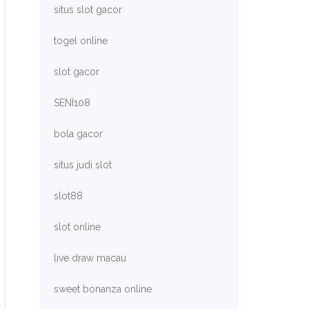
situs slot gacor
togel online
slot gacor
SENI108
bola gacor
situs judi slot
slot88
slot online
live draw macau
sweet bonanza online