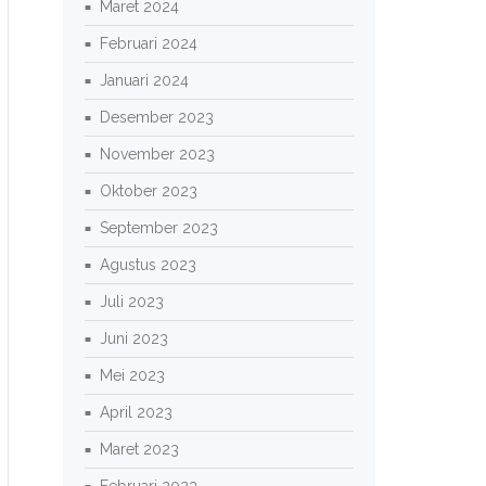
Maret 2024
Februari 2024
Januari 2024
Desember 2023
November 2023
Oktober 2023
September 2023
Agustus 2023
Juli 2023
Juni 2023
Mei 2023
April 2023
Maret 2023