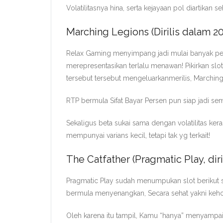
Volatilitasnya hina, serta kejayaan pol diartikan 
Marching Legions (Dirilis dalam 
Relax Gaming menyimpang jadi mulai banyak pen
merepresentasikan terlalu menawan! Pikirkan slo
tersebut tersebut mengeluarkanmerilis, March
RTP bermula Sifat Bayar Persen pun siap jadi se
Sekaligus beta sukai sama dengan volatilitas keras
mempunyai varians kecil, tetapi tak yg terkait!
The Catfather (Pragmatic Play, dir
Pragmatic Play sudah menumpukan slot berikut sa
bermula menyenangkan, Secara sehat yakni keho
Oleh karena itu tampil, Kamu “hanya” menyampai