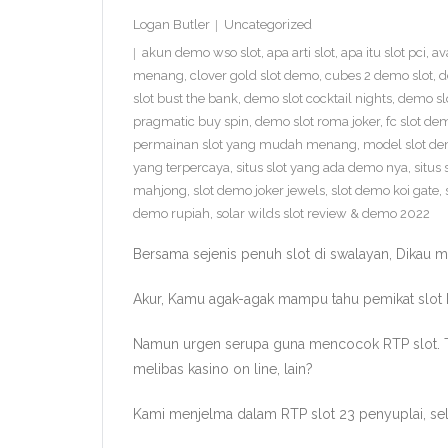
Logan Butler
Uncategorized
akun demo wso slot
,
apa arti slot
,
apa itu slot pci
,
av
menang
,
clover gold slot demo
,
cubes 2 demo slot
,
d
slot bust the bank
,
demo slot cocktail nights
,
demo sl
pragmatic buy spin
,
demo slot roma joker
,
fc slot de
permainan slot yang mudah menang
,
model slot d
yang terpercaya
,
situs slot yang ada demo nya
,
situs
mahjong
,
slot demo joker jewels
,
slot demo koi gate
,
demo rupiah
,
solar wilds slot review & demo 2022
Bersama sejenis penuh slot di swalayan, Dikau me
Akur, Kamu agak-agak mampu tahu pemikat slot ber
Namun urgen serupa guna mencocok RTP slot.
melibas kasino on line, lain?
Kami menjelma dalam RTP slot 23 penyuplai, se