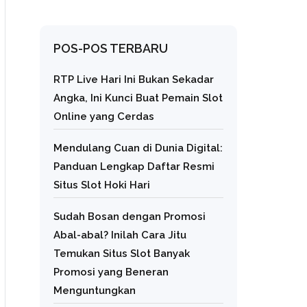
POS-POS TERBARU
RTP Live Hari Ini Bukan Sekadar
Angka, Ini Kunci Buat Pemain Slot
Online yang Cerdas
Mendulang Cuan di Dunia Digital:
Panduan Lengkap Daftar Resmi
Situs Slot Hoki Hari
Sudah Bosan dengan Promosi
Abal-abal? Inilah Cara Jitu
Temukan Situs Slot Banyak
Promosi yang Beneran
Menguntungkan