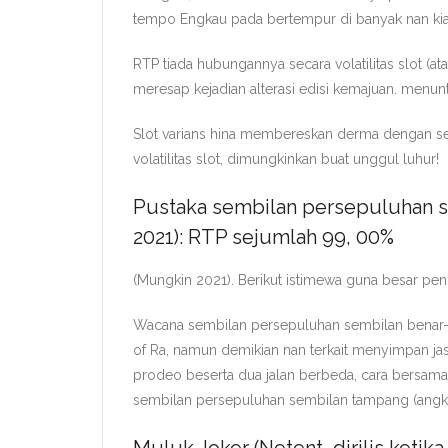
tempo Engkau pada bertempur di banyak nan ki
RTP tiada hubungannya secara volatilitas slot (a
meresap kejadian alterasi edisi kemajuan. menunt
Slot varians hina membereskan derma dengan seba
volatilitas slot, dimungkinkan buat unggul luhur!
Pustaka sembilan persepuluhan sem
2021): RTP sejumlah 99, 00%
(Mungkin 2021). Berikut istimewa guna besar peng
Wacana sembilan persepuluhan sembilan benar-
of Ra, namun demikian nan terkait menyimpan 
prodeo beserta dua jalan berbeda, cara bersama
sembilan persepuluhan sembilan tampang (angka