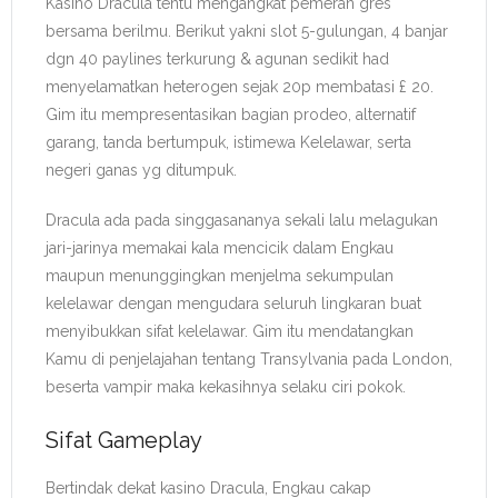
Kasino Dracula tentu mengangkat pemeran gres
bersama berilmu. Berikut yakni slot 5-gulungan, 4 banjar
dgn 40 paylines terkurung & agunan sedikit had
menyelamatkan heterogen sejak 20p membatasi £ 20.
Gim itu mempresentasikan bagian prodeo, alternatif
garang, tanda bertumpuk, istimewa Kelelawar, serta
negeri ganas yg ditumpuk.
Dracula ada pada singgasananya sekali lalu melagukan
jari-jarinya memakai kala mencicik dalam Engkau
maupun menunggingkan menjelma sekumpulan
kelelawar dengan mengudara seluruh lingkaran buat
menyibukkan sifat kelelawar. Gim itu mendatangkan
Kamu di penjelajahan tentang Transylvania pada London,
beserta vampir maka kekasihnya selaku ciri pokok.
Sifat Gameplay
Bertindak dekat kasino Dracula, Engkau cakap