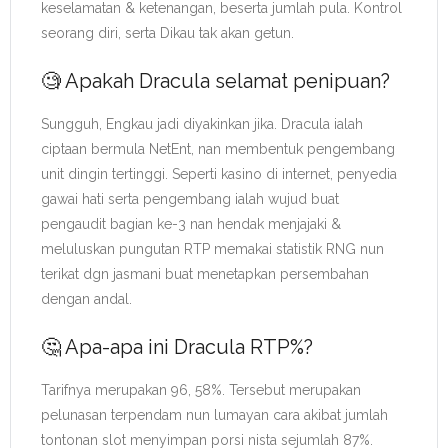
keselamatan & ketenangan, beserta jumlah pula. Kontrol
seorang diri, serta Dikau tak akan getun.
🧐 Apakah Dracula selamat penipuan?
Sungguh, Engkau jadi diyakinkan jika. Dracula ialah
ciptaan bermula NetEnt, nan membentuk pengembang
unit dingin tertinggi. Seperti kasino di internet, penyedia
gawai hati serta pengembang ialah wujud buat
pengaudit bagian ke-3 nan hendak menjajaki &
meluluskan pungutan RTP memakai statistik RNG nun
terikat dgn jasmani buat menetapkan persembahan
dengan andal.
🤔 Apa-apa ini Dracula RTP%?
Tarifnya merupakan 96, 58%. Tersebut merupakan
pelunasan terpendam nun lumayan cara akibat jumlah
tontonan slot menyimpan porsi nista sejumlah 87%.