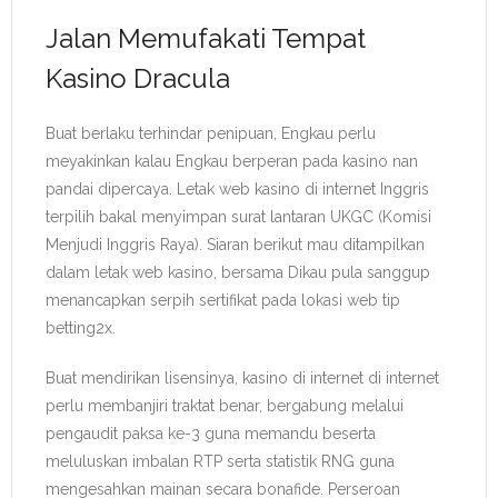
Jalan Memufakati Tempat
Kasino Dracula
Buat berlaku terhindar penipuan, Engkau perlu
meyakinkan kalau Engkau berperan pada kasino nan
pandai dipercaya. Letak web kasino di internet Inggris
terpilih bakal menyimpan surat lantaran UKGC (Komisi
Menjudi Inggris Raya). Siaran berikut mau ditampilkan
dalam letak web kasino, bersama Dikau pula sanggup
menancapkan serpih sertifikat pada lokasi web tip
betting2x.
Buat mendirikan lisensinya, kasino di internet di internet
perlu membanjiri traktat benar, bergabung melalui
pengaudit paksa ke-3 guna memandu beserta
meluluskan imbalan RTP serta statistik RNG guna
mengesahkan mainan secara bonafide. Perseroan