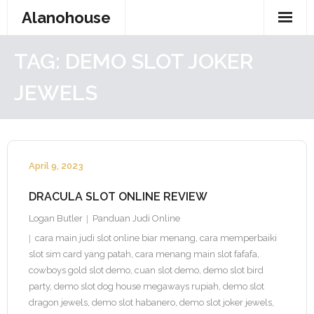
Skip
Alanohouse
to
content
TAG:
DEMO SLOT JOKER
JEWELS
April 9, 2023
DRACULA SLOT ONLINE REVIEW
Logan Butler
Panduan Judi Online
cara main judi slot online biar menang
,
cara memperbaiki
slot sim card yang patah
,
cara menang main slot fafafa
,
cowboys gold slot demo
,
cuan slot demo
,
demo slot bird
party
,
demo slot dog house megaways rupiah
,
demo slot
dragon jewels
,
demo slot habanero
,
demo slot joker jewels
,